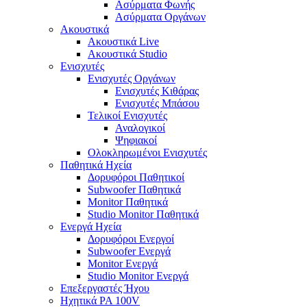
Ασύρματα Φωνής
Ασύρματα Οργάνων
Ακουστικά
Ακουστικά Live
Ακουστικά Studio
Ενισχυτές
Ενισχυτές Οργάνων
Ενισχυτές Κιθάρας
Ενισχυτές Μπάσου
Τελικοί Ενισχυτές
Αναλογικοί
Ψηφιακοί
Ολοκληρωμένοι Ενισχυτές
Παθητικά Ηχεία
Δορυφόροι Παθητικοί
Subwoofer Παθητικά
Monitor Παθητικά
Studio Monitor Παθητικά
Ενεργά Ηχεία
Δορυφόροι Ενεργοί
Subwoofer Ενεργά
Monitor Ενεργά
Studio Monitor Ενεργά
Επεξεργαστές Ήχου
Ηχητικά PA 100V