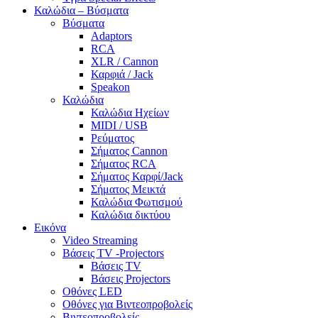
Καλώδια – Βύσματα
Βύσματα
Adaptors
RCA
XLR / Cannon
Καρφιά / Jack
Speakon
Καλώδια
Καλώδια Ηχείων
MIDI / USB
Ρεύματος
Σήματος Cannon
Σήματος RCA
Σήματος Καρφί/Jack
Σήματος Μεικτά
Καλώδια Φωτισμού
Καλώδια δικτύου
Εικόνα
Video Streaming
Βάσεις TV -Projectors
Βάσεις TV
Βάσεις Projectors
Οθόνες LED
Οθόνες για Βιντεοπροβολείς
Βιντεοπροβολείς