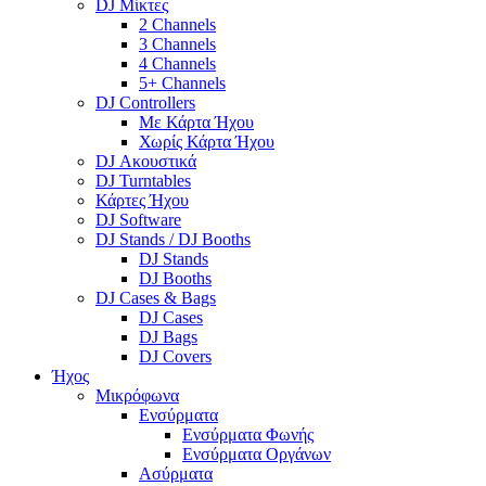
DJ Μίκτες
2 Channels
3 Channels
4 Channels
5+ Channels
DJ Controllers
Με Κάρτα Ήχου
Χωρίς Κάρτα Ήχου
DJ Ακουστικά
DJ Turntables
Κάρτες Ήχου
DJ Software
DJ Stands / DJ Booths
DJ Stands
DJ Booths
DJ Cases & Bags
DJ Cases
DJ Bags
DJ Covers
Ήχος
Μικρόφωνα
Ενσύρματα
Ενσύρματα Φωνής
Ενσύρματα Οργάνων
Ασύρματα