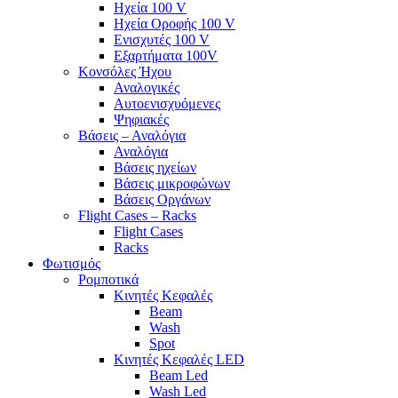
Ηχεία 100 V
Ηχεία Οροφής 100 V
Ενισχυτές 100 V
Εξαρτήματα 100V
Κονσόλες Ήχου
Αναλογικές
Αυτοενισχυόμενες
Ψηφιακές
Βάσεις – Αναλόγια
Αναλόγια
Βάσεις ηχείων
Βάσεις μικροφώνων
Βάσεις Οργάνων
Flight Cases – Racks
Flight Cases
Racks
Φωτισμός
Ρομποτικά
Κινητές Κεφαλές
Beam
Wash
Spot
Κινητές Κεφαλές LED
Beam Led
Wash Led