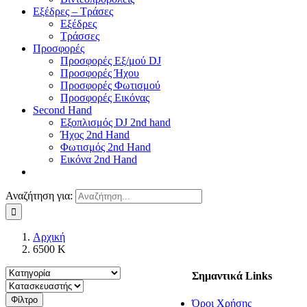
Εξέδρες – Τράσες
Εξέδρες
Τράσσες
Προσφορές
Προσφορές Εξ/μού DJ
Προσφορές Ήχου
Προσφορές Φωτισμού
Προσφορές Εικόνας
Second Hand
Εξοπλισμός DJ 2nd hand
Ήχος 2nd Hand
Φωτισμός 2nd Hand
Εικόνα 2nd Hand
Αναζήτηση για:
Αρχική
6500 K
Σημαντικά Links
Φίλτρο
Όροι Χρήσης