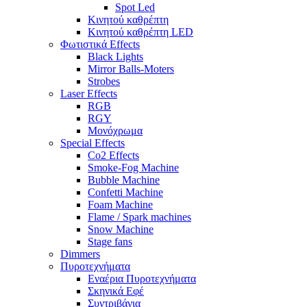
Spot Led
Κινητού καθρέπτη
Κινητού καθρέπτη LED
Φωτιστικά Effects
Black Lights
Mirror Balls-Moters
Strobes
Laser Effects
RGB
RGY
Μονόχρωμα
Special Effects
Co2 Effects
Smoke-Fog Machine
Bubble Machine
Confetti Machine
Foam Machine
Flame / Spark machines
Snow Machine
Stage fans
Dimmers
Πυροτεχνήματα
Εναέρια Πυροτεχνήματα
Σκηνικά Εφέ
Συντριβάνια