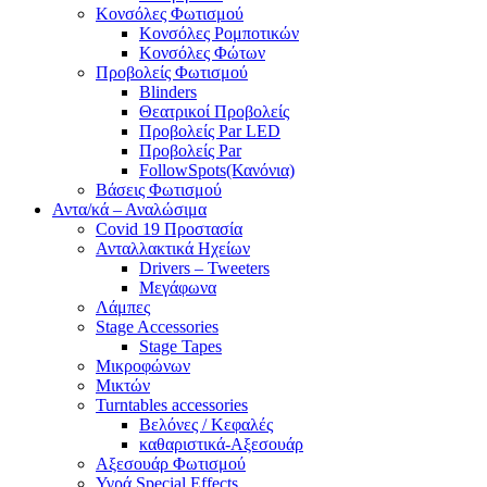
Κονσόλες Φωτισμού
Κονσόλες Ρομποτικών
Κονσόλες Φώτων
Προβολείς Φωτισμού
Blinders
Θεατρικοί Προβολείς
Προβολείς Par LED
Προβολείς Par
FollowSpots(Κανόνια)
Βάσεις Φωτισμού
Αντα/κά – Αναλώσιμα
Covid 19 Προστασία
Ανταλλακτικά Ηχείων
Drivers – Tweeters
Μεγάφωνα
Λάμπες
Stage Accessories
Stage Tapes
Μικροφώνων
Μικτών
Turntables accessories
Βελόνες / Κεφαλές
καθαριστικά-Αξεσουάρ
Αξεσουάρ Φωτισμού
Υγρά Special Effects