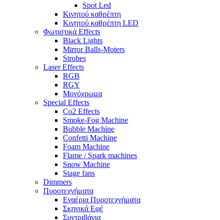
Spot Led
Κινητού καθρέπτη
Κινητού καθρέπτη LED
Φωτιστικά Effects
Black Lights
Mirror Balls-Moters
Strobes
Laser Effects
RGB
RGY
Μονόχρωμα
Special Effects
Co2 Effects
Smoke-Fog Machine
Bubble Machine
Confetti Machine
Foam Machine
Flame / Spark machines
Snow Machine
Stage fans
Dimmers
Πυροτεχνήματα
Εναέρια Πυροτεχνήματα
Σκηνικά Εφέ
Συντριβάνια