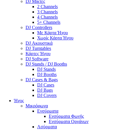
DJ Μίκτες
2 Channels
3 Channels
4 Channels
5+ Channels
DJ Controllers
Με Κάρτα Ήχου
Χωρίς Κάρτα Ήχου
DJ Ακουστικά
DJ Turntables
Κάρτες Ήχου
DJ Software
DJ Stands / DJ Booths
DJ Stands
DJ Booths
DJ Cases & Bags
DJ Cases
DJ Bags
DJ Covers
Ήχος
Μικρόφωνα
Ενσύρματα
Ενσύρματα Φωνής
Ενσύρματα Οργάνων
Ασύρματα