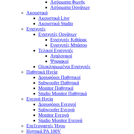
Ασύρματα Φωνής
Ασύρματα Οργάνων
Ακουστικά
Ακουστικά Live
Ακουστικά Studio
Ενισχυτές
Ενισχυτές Οργάνων
Ενισχυτές Κιθάρας
Ενισχυτές Μπάσου
Τελικοί Ενισχυτές
Αναλογικοί
Ψηφιακοί
Ολοκληρωμένοι Ενισχυτές
Παθητικά Ηχεία
Δορυφόροι Παθητικοί
Subwoofer Παθητικά
Monitor Παθητικά
Studio Monitor Παθητικά
Ενεργά Ηχεία
Δορυφόροι Ενεργοί
Subwoofer Ενεργά
Monitor Ενεργά
Studio Monitor Ενεργά
Επεξεργαστές Ήχου
Ηχητικά PA 100V