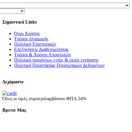
Σημαντικά Links
Όροι Χρήσης
Τρόποι πληρωμής
Πολιτική Επιστροφών
Επεξηγήσεις Διαθεσιμότητας
Τρόποι & Χρόνοι Αποστολών
Πολιτική προιόντων εντός & εκτός εγγύησης
Πολιτική Προστασίας Προσωπικών Δεδομένων
Δεχόμαστε
Όλες οι τιμές συμπεριλαμβάνουν ΦΠΑ 24%
Βρειτε Μας