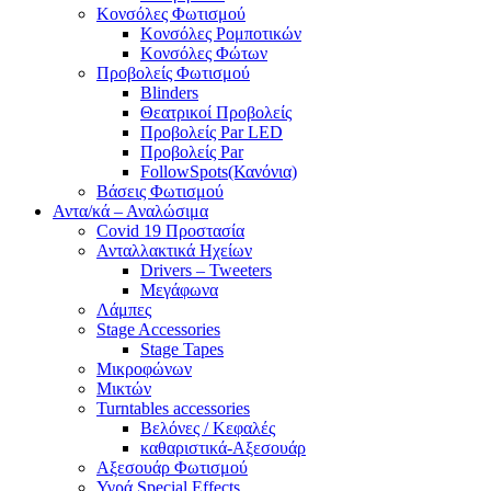
Κονσόλες Φωτισμού
Κονσόλες Ρομποτικών
Κονσόλες Φώτων
Προβολείς Φωτισμού
Blinders
Θεατρικοί Προβολείς
Προβολείς Par LED
Προβολείς Par
FollowSpots(Κανόνια)
Βάσεις Φωτισμού
Αντα/κά – Αναλώσιμα
Covid 19 Προστασία
Ανταλλακτικά Ηχείων
Drivers – Tweeters
Μεγάφωνα
Λάμπες
Stage Accessories
Stage Tapes
Μικροφώνων
Μικτών
Turntables accessories
Βελόνες / Κεφαλές
καθαριστικά-Αξεσουάρ
Αξεσουάρ Φωτισμού
Υγρά Special Effects