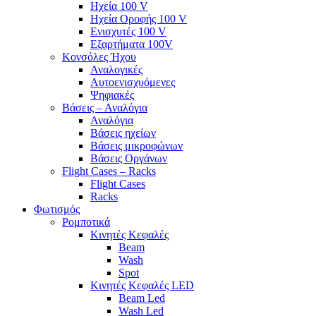
Ηχεία 100 V
Ηχεία Οροφής 100 V
Ενισχυτές 100 V
Εξαρτήματα 100V
Κονσόλες Ήχου
Αναλογικές
Αυτοενισχυόμενες
Ψηφιακές
Βάσεις – Αναλόγια
Αναλόγια
Βάσεις ηχείων
Βάσεις μικροφώνων
Βάσεις Οργάνων
Flight Cases – Racks
Flight Cases
Racks
Φωτισμός
Ρομποτικά
Κινητές Κεφαλές
Beam
Wash
Spot
Κινητές Κεφαλές LED
Beam Led
Wash Led