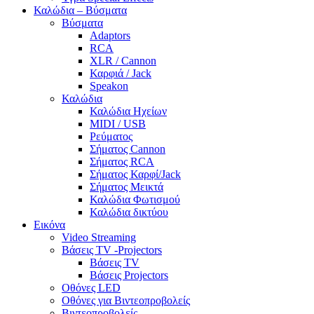
Καλώδια – Βύσματα
Βύσματα
Adaptors
RCA
XLR / Cannon
Καρφιά / Jack
Speakon
Καλώδια
Καλώδια Ηχείων
MIDI / USB
Ρεύματος
Σήματος Cannon
Σήματος RCA
Σήματος Καρφί/Jack
Σήματος Μεικτά
Καλώδια Φωτισμού
Καλώδια δικτύου
Εικόνα
Video Streaming
Βάσεις TV -Projectors
Βάσεις TV
Βάσεις Projectors
Οθόνες LED
Οθόνες για Βιντεοπροβολείς
Βιντεοπροβολείς