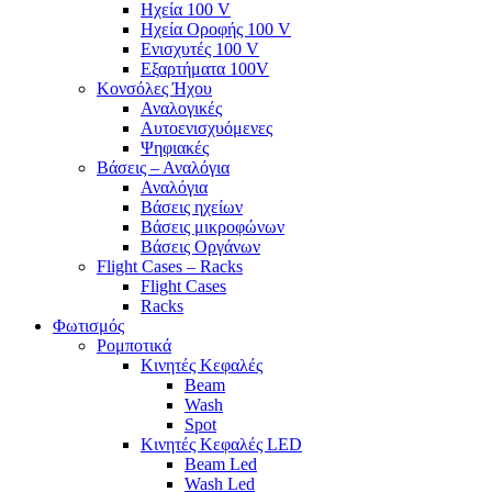
Ηχεία 100 V
Ηχεία Οροφής 100 V
Ενισχυτές 100 V
Εξαρτήματα 100V
Κονσόλες Ήχου
Αναλογικές
Αυτοενισχυόμενες
Ψηφιακές
Βάσεις – Αναλόγια
Αναλόγια
Βάσεις ηχείων
Βάσεις μικροφώνων
Βάσεις Οργάνων
Flight Cases – Racks
Flight Cases
Racks
Φωτισμός
Ρομποτικά
Κινητές Κεφαλές
Beam
Wash
Spot
Κινητές Κεφαλές LED
Beam Led
Wash Led