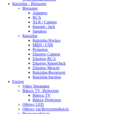
Καλώδια – Βύσματα
Βύσματα
Adaptors
RCA
XLR / Cannon
Καρφιά / Jack
Speakon
Καλώδια
Καλώδια Ηχείων
MIDI / USB
Ρεύματος
Σήματος Cannon
Σήματος RCA
Σήματος Καρφί/Jack
Σήματος Μεικτά
Καλώδια Φωτισμού
Καλώδια δικτύου
Εικόνα
Video Streaming
Βάσεις TV -Projectors
Βάσεις TV
Βάσεις Projectors
Οθόνες LED
Οθόνες για Βιντεοπροβολείς
Βιντεοπροβολείς