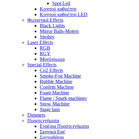
Spot Led
Κινητού καθρέπτη
Κινητού καθρέπτη LED
Φωτιστικά Effects
Black Lights
Mirror Balls-Moters
Strobes
Laser Effects
RGB
RGY
Μονόχρωμα
Special Effects
Co2 Effects
Smoke-Fog Machine
Bubble Machine
Confetti Machine
Foam Machine
Flame / Spark machines
Snow Machine
Stage fans
Dimmers
Πυροτεχνήματα
Εναέρια Πυροτεχνήματα
Σκηνικά Εφέ
Συντριβάνια