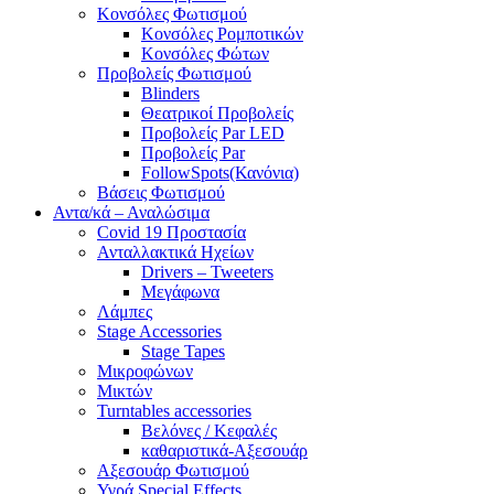
Κονσόλες Φωτισμού
Κονσόλες Ρομποτικών
Κονσόλες Φώτων
Προβολείς Φωτισμού
Blinders
Θεατρικοί Προβολείς
Προβολείς Par LED
Προβολείς Par
FollowSpots(Κανόνια)
Βάσεις Φωτισμού
Αντα/κά – Αναλώσιμα
Covid 19 Προστασία
Ανταλλακτικά Ηχείων
Drivers – Tweeters
Μεγάφωνα
Λάμπες
Stage Accessories
Stage Tapes
Μικροφώνων
Μικτών
Turntables accessories
Βελόνες / Κεφαλές
καθαριστικά-Αξεσουάρ
Αξεσουάρ Φωτισμού
Υγρά Special Effects