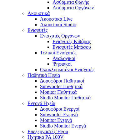
Ασύρματα Φωνής
Ασύρματα Οργάνων
Ακουστικά
Ακουστικά Live
Ακουστικά Studio
Ενισχυτές
Ενισχυτές Οργάνων
Ενισχυτές Κιθάρας
Ενισχυτές Μπάσου
Τελικοί Ενισχυτές
Αναλογικοί
Ψηφιακοί
Ολοκληρωμένοι Ενισχυτές
Παθητικά Ηχεία
Δορυφόροι Παθητικοί
Subwoofer Παθητικά
Monitor Παθητικά
Studio Monitor Παθητικά
Ενεργά Ηχεία
Δορυφόροι Ενεργοί
Subwoofer Ενεργά
Monitor Ενεργά
Studio Monitor Ενεργά
Επεξεργαστές Ήχου
Ηχητικά PA 100V