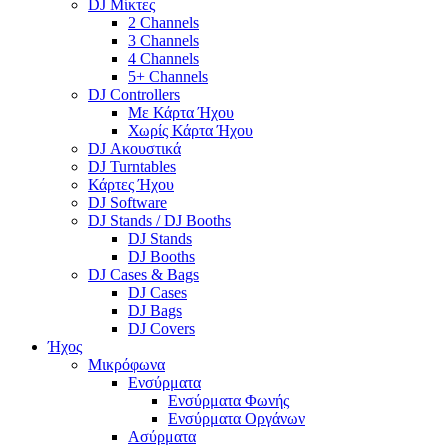
DJ Μίκτες
2 Channels
3 Channels
4 Channels
5+ Channels
DJ Controllers
Με Κάρτα Ήχου
Χωρίς Κάρτα Ήχου
DJ Ακουστικά
DJ Turntables
Κάρτες Ήχου
DJ Software
DJ Stands / DJ Booths
DJ Stands
DJ Booths
DJ Cases & Bags
DJ Cases
DJ Bags
DJ Covers
Ήχος
Μικρόφωνα
Ενσύρματα
Ενσύρματα Φωνής
Ενσύρματα Οργάνων
Ασύρματα