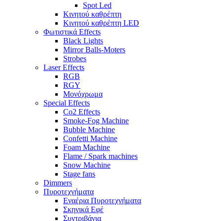
Spot Led
Κινητού καθρέπτη
Κινητού καθρέπτη LED
Φωτιστικά Effects
Black Lights
Mirror Balls-Moters
Strobes
Laser Effects
RGB
RGY
Μονόχρωμα
Special Effects
Co2 Effects
Smoke-Fog Machine
Bubble Machine
Confetti Machine
Foam Machine
Flame / Spark machines
Snow Machine
Stage fans
Dimmers
Πυροτεχνήματα
Εναέρια Πυροτεχνήματα
Σκηνικά Εφέ
Συντριβάνια