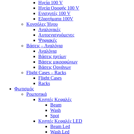
Ηχεία 100 V
Ηχεία Οροφής 100 V
Ενισχυτές 100 V
Εξαρτήματα 100V
Κονσόλες Ήχου
Αναλογικές
Αυτοενισχυόμενες
Ψηφιακές
Βάσεις – Αναλόγια
Αναλόγια
Βάσεις ηχείων
Βάσεις μικροφώνων
Βάσεις Οργάνων
Flight Cases – Racks
Flight Cases
Racks
Φωτισμός
Ρομποτικά
Κινητές Κεφαλές
Beam
Wash
Spot
Κινητές Κεφαλές LED
Beam Led
Wash Led