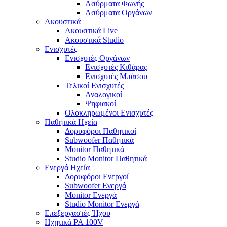
Ασύρματα Φωνής
Ασύρματα Οργάνων
Ακουστικά
Ακουστικά Live
Ακουστικά Studio
Ενισχυτές
Ενισχυτές Οργάνων
Ενισχυτές Κιθάρας
Ενισχυτές Μπάσου
Τελικοί Ενισχυτές
Αναλογικοί
Ψηφιακοί
Ολοκληρωμένοι Ενισχυτές
Παθητικά Ηχεία
Δορυφόροι Παθητικοί
Subwoofer Παθητικά
Monitor Παθητικά
Studio Monitor Παθητικά
Ενεργά Ηχεία
Δορυφόροι Ενεργοί
Subwoofer Ενεργά
Monitor Ενεργά
Studio Monitor Ενεργά
Επεξεργαστές Ήχου
Ηχητικά PA 100V