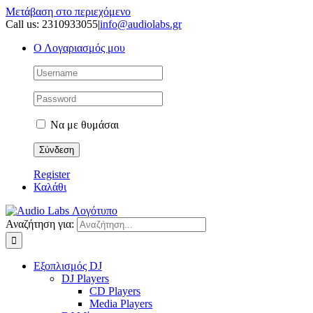
Μετάβαση στο περιεχόμενο
Call us: 2310933055
|
info@audiolabs.gr
Ο Λογαριασμός μου
Να με θυμάσαι
Register
Καλάθι
Αναζήτηση για:
Εξοπλισμός DJ
DJ Players
CD Players
Media Players