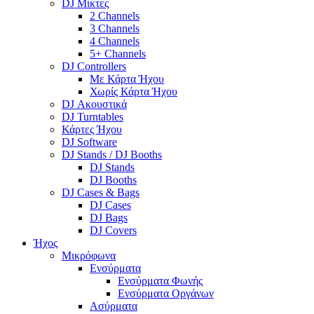
DJ Μίκτες
2 Channels
3 Channels
4 Channels
5+ Channels
DJ Controllers
Με Κάρτα Ήχου
Χωρίς Κάρτα Ήχου
DJ Ακουστικά
DJ Turntables
Κάρτες Ήχου
DJ Software
DJ Stands / DJ Booths
DJ Stands
DJ Booths
DJ Cases & Bags
DJ Cases
DJ Bags
DJ Covers
Ήχος
Μικρόφωνα
Ενσύρματα
Ενσύρματα Φωνής
Ενσύρματα Οργάνων
Ασύρματα