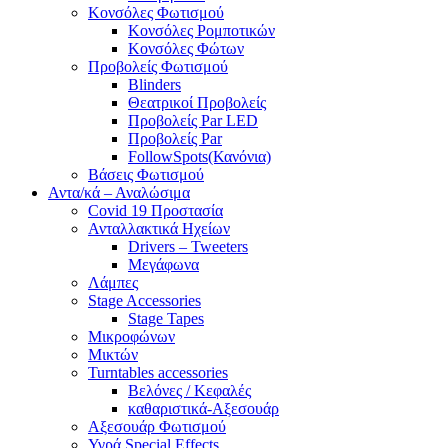
Κονσόλες Φωτισμού
Κονσόλες Ρομποτικών
Κονσόλες Φώτων
Προβολείς Φωτισμού
Blinders
Θεατρικοί Προβολείς
Προβολείς Par LED
Προβολείς Par
FollowSpots(Κανόνια)
Βάσεις Φωτισμού
Αντα/κά – Αναλώσιμα
Covid 19 Προστασία
Ανταλλακτικά Ηχείων
Drivers – Tweeters
Μεγάφωνα
Λάμπες
Stage Accessories
Stage Tapes
Μικροφώνων
Μικτών
Turntables accessories
Βελόνες / Κεφαλές
καθαριστικά-Αξεσουάρ
Αξεσουάρ Φωτισμού
Υγρά Special Effects