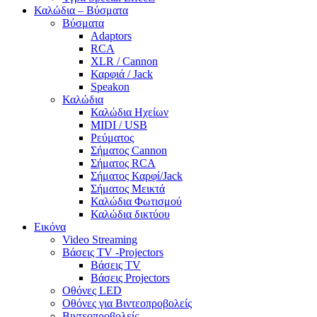
Καλώδια – Βύσματα
Βύσματα
Adaptors
RCA
XLR / Cannon
Καρφιά / Jack
Speakon
Καλώδια
Καλώδια Ηχείων
MIDI / USB
Ρεύματος
Σήματος Cannon
Σήματος RCA
Σήματος Καρφί/Jack
Σήματος Μεικτά
Καλώδια Φωτισμού
Καλώδια δικτύου
Εικόνα
Video Streaming
Βάσεις TV -Projectors
Βάσεις TV
Βάσεις Projectors
Οθόνες LED
Οθόνες για Βιντεοπροβολείς
Βιντεοπροβολείς