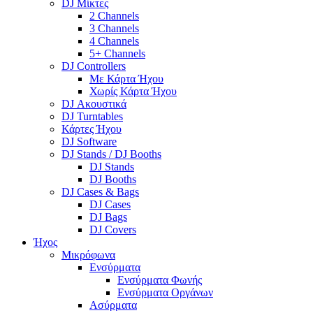
DJ Μίκτες
2 Channels
3 Channels
4 Channels
5+ Channels
DJ Controllers
Με Κάρτα Ήχου
Χωρίς Κάρτα Ήχου
DJ Ακουστικά
DJ Turntables
Κάρτες Ήχου
DJ Software
DJ Stands / DJ Booths
DJ Stands
DJ Booths
DJ Cases & Bags
DJ Cases
DJ Bags
DJ Covers
Ήχος
Μικρόφωνα
Ενσύρματα
Ενσύρματα Φωνής
Ενσύρματα Οργάνων
Ασύρματα