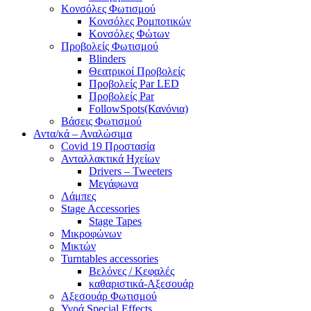
Κονσόλες Φωτισμού
Κονσόλες Ρομποτικών
Κονσόλες Φώτων
Προβολείς Φωτισμού
Blinders
Θεατρικοί Προβολείς
Προβολείς Par LED
Προβολείς Par
FollowSpots(Κανόνια)
Βάσεις Φωτισμού
Αντα/κά – Αναλώσιμα
Covid 19 Προστασία
Ανταλλακτικά Ηχείων
Drivers – Tweeters
Μεγάφωνα
Λάμπες
Stage Accessories
Stage Tapes
Μικροφώνων
Μικτών
Turntables accessories
Βελόνες / Κεφαλές
καθαριστικά-Αξεσουάρ
Αξεσουάρ Φωτισμού
Υγρά Special Effects