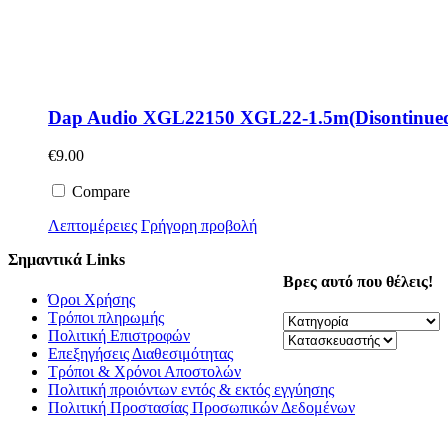
Dap Audio XGL22150 XGL22-1.5m(Disontinue
€
9.00
Compare
Λεπτομέρειες
Γρήγορη προβολή
Σημαντικά Links
Βρες αυτό που θέλεις!
Όροι Χρήσης
Τρόποι πληρωμής
Πολιτική Επιστροφών
Επεξηγήσεις Διαθεσιμότητας
Τρόποι & Χρόνοι Αποστολών
Πολιτική προιόντων εντός & εκτός εγγύησης
Πολιτική Προστασίας Προσωπικών Δεδομένων