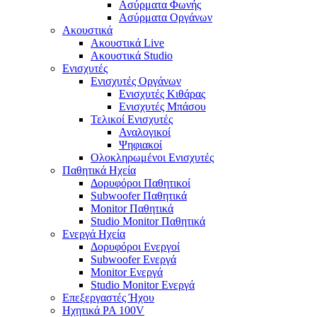
Ασύρματα Φωνής
Ασύρματα Οργάνων
Ακουστικά
Ακουστικά Live
Ακουστικά Studio
Ενισχυτές
Ενισχυτές Οργάνων
Ενισχυτές Κιθάρας
Ενισχυτές Μπάσου
Τελικοί Ενισχυτές
Αναλογικοί
Ψηφιακοί
Ολοκληρωμένοι Ενισχυτές
Παθητικά Ηχεία
Δορυφόροι Παθητικοί
Subwoofer Παθητικά
Monitor Παθητικά
Studio Monitor Παθητικά
Ενεργά Ηχεία
Δορυφόροι Ενεργοί
Subwoofer Ενεργά
Monitor Ενεργά
Studio Monitor Ενεργά
Επεξεργαστές Ήχου
Ηχητικά PA 100V