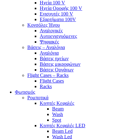
Ηχεία 100 V
Ηχεία Οροφής 100 V
Ενισχυτές 100 V
Εξαρτήματα 100V
Κονσόλες Ήχου
Αναλογικές
Αυτοενισχυόμενες
Ψηφιακές
Βάσεις – Αναλόγια
Αναλόγια
Βάσεις ηχείων
Βάσεις μικροφώνων
Βάσεις Οργάνων
Flight Cases – Racks
Flight Cases
Racks
Φωτισμός
Ρομποτικά
Κινητές Κεφαλές
Beam
Wash
Spot
Κινητές Κεφαλές LED
Beam Led
Wash Led