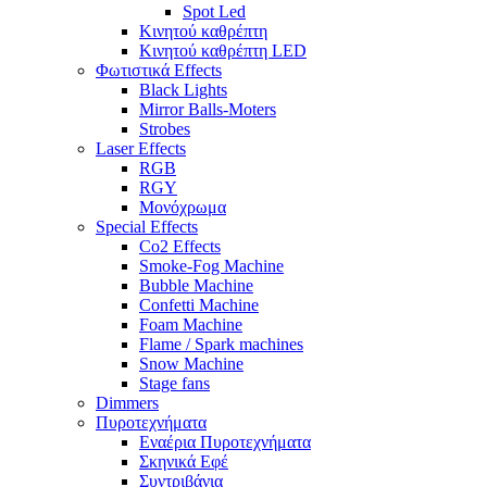
Spot Led
Κινητού καθρέπτη
Κινητού καθρέπτη LED
Φωτιστικά Effects
Black Lights
Mirror Balls-Moters
Strobes
Laser Effects
RGB
RGY
Μονόχρωμα
Special Effects
Co2 Effects
Smoke-Fog Machine
Bubble Machine
Confetti Machine
Foam Machine
Flame / Spark machines
Snow Machine
Stage fans
Dimmers
Πυροτεχνήματα
Εναέρια Πυροτεχνήματα
Σκηνικά Εφέ
Συντριβάνια