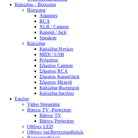
Καλώδια – Βύσματα
Βύσματα
Adaptors
RCA
XLR / Cannon
Καρφιά / Jack
Speakon
Καλώδια
Καλώδια Ηχείων
MIDI / USB
Ρεύματος
Σήματος Cannon
Σήματος RCA
Σήματος Καρφί/Jack
Σήματος Μεικτά
Καλώδια Φωτισμού
Καλώδια δικτύου
Εικόνα
Video Streaming
Βάσεις TV -Projectors
Βάσεις TV
Βάσεις Projectors
Οθόνες LED
Οθόνες για Βιντεοπροβολείς
Βιντεοπροβολείς