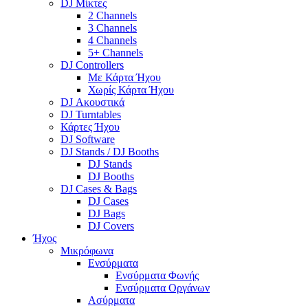
DJ Μίκτες
2 Channels
3 Channels
4 Channels
5+ Channels
DJ Controllers
Με Κάρτα Ήχου
Χωρίς Κάρτα Ήχου
DJ Ακουστικά
DJ Turntables
Κάρτες Ήχου
DJ Software
DJ Stands / DJ Booths
DJ Stands
DJ Booths
DJ Cases & Bags
DJ Cases
DJ Bags
DJ Covers
Ήχος
Μικρόφωνα
Ενσύρματα
Ενσύρματα Φωνής
Ενσύρματα Οργάνων
Ασύρματα