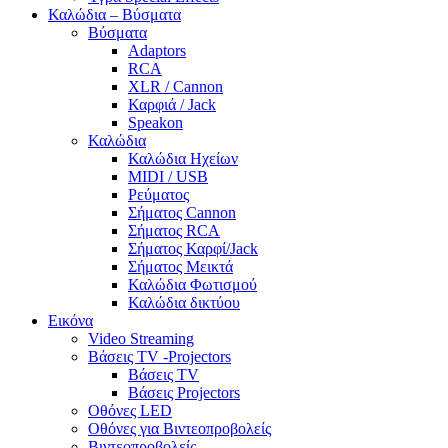
Καλώδια – Βύσματα
Βύσματα
Adaptors
RCA
XLR / Cannon
Καρφιά / Jack
Speakon
Καλώδια
Καλώδια Ηχείων
MIDI / USB
Ρεύματος
Σήματος Cannon
Σήματος RCA
Σήματος Καρφί/Jack
Σήματος Μεικτά
Καλώδια Φωτισμού
Καλώδια δικτύου
Εικόνα
Video Streaming
Βάσεις TV -Projectors
Βάσεις TV
Βάσεις Projectors
Οθόνες LED
Οθόνες για Βιντεοπροβολείς
Βιντεοπροβολείς