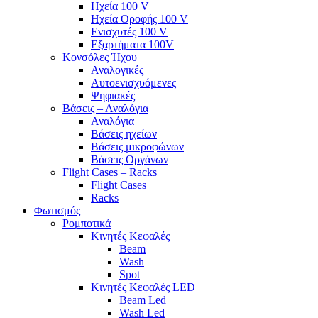
Ηχεία 100 V
Ηχεία Οροφής 100 V
Ενισχυτές 100 V
Εξαρτήματα 100V
Κονσόλες Ήχου
Αναλογικές
Αυτοενισχυόμενες
Ψηφιακές
Βάσεις – Αναλόγια
Αναλόγια
Βάσεις ηχείων
Βάσεις μικροφώνων
Βάσεις Οργάνων
Flight Cases – Racks
Flight Cases
Racks
Φωτισμός
Ρομποτικά
Κινητές Κεφαλές
Beam
Wash
Spot
Κινητές Κεφαλές LED
Beam Led
Wash Led