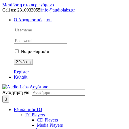
Μετάβαση στο περιεχόμενο
Call us: 2310933055
|
info@audiolabs.gr
Ο Λογαριασμός μου
Να με θυμάσαι
Register
Καλάθι
Αναζήτηση για:
Εξοπλισμός DJ
DJ Players
CD Players
Media Players