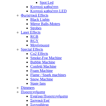
Spot Led
Κινητού καθρέπτη
Κινητού καθρέπτη LED
Φωτιστικά Effects
Black Lights
Mirror Balls-Moters
Strobes
Laser Effects
RGB
RGY
Μονόχρωμα
Special Effects
Co2 Effects
Smoke-Fog Machine
Bubble Machine
Confetti Machine
Foam Machine
Flame / Spark machines
Snow Machine
Stage fans
Dimmers
Πυροτεχνήματα
Εναέρια Πυροτεχνήματα
Σκηνικά Εφέ
Συντριβάνια