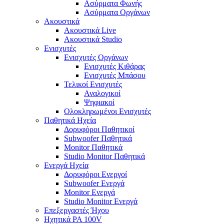
Ασύρματα Φωνής
Ασύρματα Οργάνων
Ακουστικά
Ακουστικά Live
Ακουστικά Studio
Ενισχυτές
Ενισχυτές Οργάνων
Ενισχυτές Κιθάρας
Ενισχυτές Μπάσου
Τελικοί Ενισχυτές
Αναλογικοί
Ψηφιακοί
Ολοκληρωμένοι Ενισχυτές
Παθητικά Ηχεία
Δορυφόροι Παθητικοί
Subwoofer Παθητικά
Monitor Παθητικά
Studio Monitor Παθητικά
Ενεργά Ηχεία
Δορυφόροι Ενεργοί
Subwoofer Ενεργά
Monitor Ενεργά
Studio Monitor Ενεργά
Επεξεργαστές Ήχου
Ηχητικά PA 100V