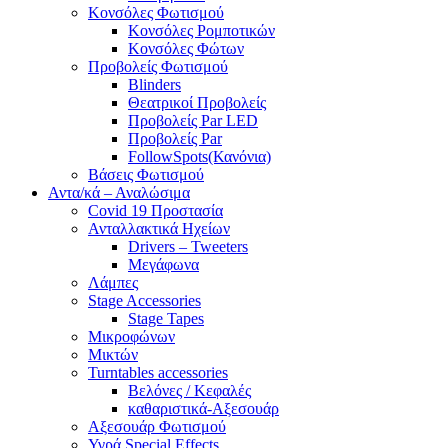
Κονσόλες Φωτισμού
Κονσόλες Ρομποτικών
Κονσόλες Φώτων
Προβολείς Φωτισμού
Blinders
Θεατρικοί Προβολείς
Προβολείς Par LED
Προβολείς Par
FollowSpots(Κανόνια)
Βάσεις Φωτισμού
Αντα/κά – Αναλώσιμα
Covid 19 Προστασία
Ανταλλακτικά Ηχείων
Drivers – Tweeters
Μεγάφωνα
Λάμπες
Stage Accessories
Stage Tapes
Μικροφώνων
Μικτών
Turntables accessories
Βελόνες / Κεφαλές
καθαριστικά-Αξεσουάρ
Αξεσουάρ Φωτισμού
Υγρά Special Effects