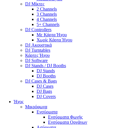
DJ Μίκτες
2 Channels
3 Channels
4 Channels
5+ Channels
DJ Controllers
Με Κάρτα Ήχου
Χωρίς Κάρτα Ήχου
DJ Ακουστικά
DJ Turntables
Κάρτες Ήχου
DJ Software
DJ Stands / DJ Booths
DJ Stands
DJ Booths
DJ Cases & Bags
DJ Cases
DJ Bags
DJ Covers
Ήχος
Μικρόφωνα
Ενσύρματα
Ενσύρματα Φωνής
Ενσύρματα Οργάνων
Ασύρματα