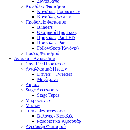
Συντριβάνια
Κονσόλες Φωτισμού
Κονσόλες Ρομποτικών
Κονσόλες Φώτων
Προβολείς Φωτισμού
Blinders
Θεατρικοί Προβολείς
Προβολείς Par LED
Προβολείς Par
FollowSpots(Κανόνια)
Βάσεις Φωτισμού
Αντα/κά – Αναλώσιμα
Covid 19 Προστασία
Ανταλλακτικά Ηχείων
Drivers – Tweeters
Μεγάφωνα
Λάμπες
Stage Accessories
Stage Tapes
Μικροφώνων
Μικτών
Turntables accessories
Βελόνες / Κεφαλές
καθαριστικά-Αξεσουάρ
Αξεσουάρ Φωτισμού