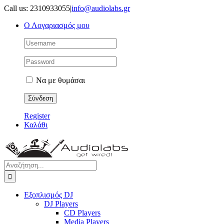
Μετάβαση
Call us: 2310933055
|
info@audiolabs.gr
στο
Ο Λογαριασμός μου
περιεχόμενο
Να με θυμάσαι
Register
Καλάθι
Αναζήτηση
για:
Εξοπλισμός DJ
DJ Players
CD Players
Media Players