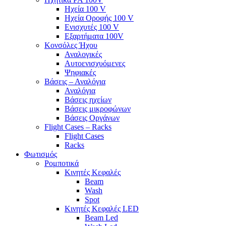
Ηχεία 100 V
Ηχεία Οροφής 100 V
Ενισχυτές 100 V
Εξαρτήματα 100V
Κονσόλες Ήχου
Αναλογικές
Αυτοενισχυόμενες
Ψηφιακές
Βάσεις – Αναλόγια
Αναλόγια
Βάσεις ηχείων
Βάσεις μικροφώνων
Βάσεις Οργάνων
Flight Cases – Racks
Flight Cases
Racks
Φωτισμός
Ρομποτικά
Κινητές Κεφαλές
Beam
Wash
Spot
Κινητές Κεφαλές LED
Beam Led