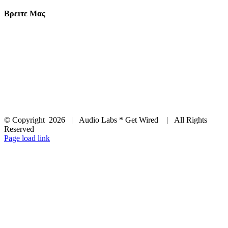
Βρειτε Μας
© Copyright
2026 | Audio Labs * Get Wired | All Rights
Reserved
Facebook
Instagram
YouTube
LinkedIn
X
Page load link
Go
to
Top