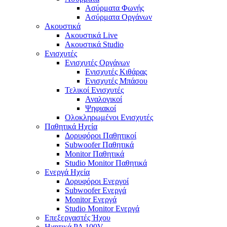
Ασύρματα Φωνής
Ασύρματα Οργάνων
Ακουστικά
Ακουστικά Live
Ακουστικά Studio
Ενισχυτές
Ενισχυτές Οργάνων
Ενισχυτές Κιθάρας
Ενισχυτές Μπάσου
Τελικοί Ενισχυτές
Αναλογικοί
Ψηφιακοί
Ολοκληρωμένοι Ενισχυτές
Παθητικά Ηχεία
Δορυφόροι Παθητικοί
Subwoofer Παθητικά
Monitor Παθητικά
Studio Monitor Παθητικά
Ενεργά Ηχεία
Δορυφόροι Ενεργοί
Subwoofer Ενεργά
Monitor Ενεργά
Studio Monitor Ενεργά
Επεξεργαστές Ήχου
Ηχητικά PA 100V