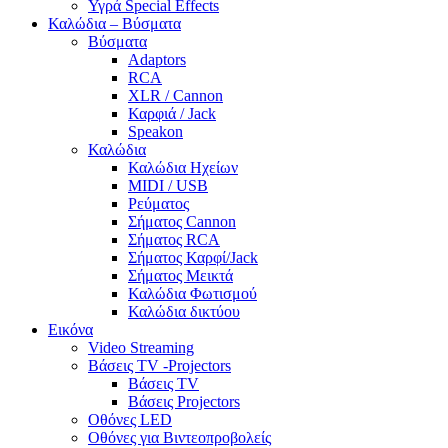
Υγρά Special Effects
Καλώδια – Βύσματα
Βύσματα
Adaptors
RCA
XLR / Cannon
Καρφιά / Jack
Speakon
Καλώδια
Καλώδια Ηχείων
MIDI / USB
Ρεύματος
Σήματος Cannon
Σήματος RCA
Σήματος Καρφί/Jack
Σήματος Μεικτά
Καλώδια Φωτισμού
Καλώδια δικτύου
Εικόνα
Video Streaming
Βάσεις TV -Projectors
Βάσεις TV
Βάσεις Projectors
Οθόνες LED
Οθόνες για Βιντεοπροβολείς