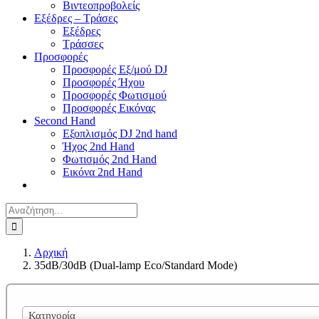
Βιντεοπροβολείς
Εξέδρες – Τράσες
Εξέδρες
Τράσσες
Προσφορές
Προσφορές Εξ/μού DJ
Προσφορές Ήχου
Προσφορές Φωτισμού
Προσφορές Εικόνας
Second Hand
Εξοπλισμός DJ 2nd hand
Ήχος 2nd Hand
Φωτισμός 2nd Hand
Εικόνα 2nd Hand
Αναζήτηση
για:
Αρχική
35dB/30dB (Dual-lamp Eco/Standard Mode)
Κατηγορία