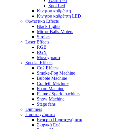
Wash Led
Spot Led
Κινητού καθρέπτη
Κινητού καθρέπτη LED
Φωτιστικά Effects
Black Lights
Mirror Balls-Moters
Strobes
Laser Effects
RGB
RGY
Μονόχρωμα
Special Effects
Co2 Effects
Smoke-Fog Machine
Bubble Machine
Confetti Machine
Foam Machine
Flame / Spark machines
Snow Machine
Stage fans
Dimmers
Πυροτεχνήματα
Εναέρια Πυροτεχνήματα
Σκηνικά Εφέ