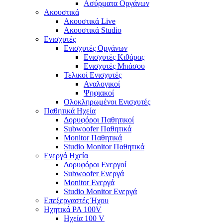
Ασύρματα Οργάνων
Ακουστικά
Ακουστικά Live
Ακουστικά Studio
Ενισχυτές
Ενισχυτές Οργάνων
Ενισχυτές Κιθάρας
Ενισχυτές Μπάσου
Τελικοί Ενισχυτές
Αναλογικοί
Ψηφιακοί
Ολοκληρωμένοι Ενισχυτές
Παθητικά Ηχεία
Δορυφόροι Παθητικοί
Subwoofer Παθητικά
Monitor Παθητικά
Studio Monitor Παθητικά
Ενεργά Ηχεία
Δορυφόροι Ενεργοί
Subwoofer Ενεργά
Monitor Ενεργά
Studio Monitor Ενεργά
Επεξεργαστές Ήχου
Ηχητικά PA 100V
Ηχεία 100 V