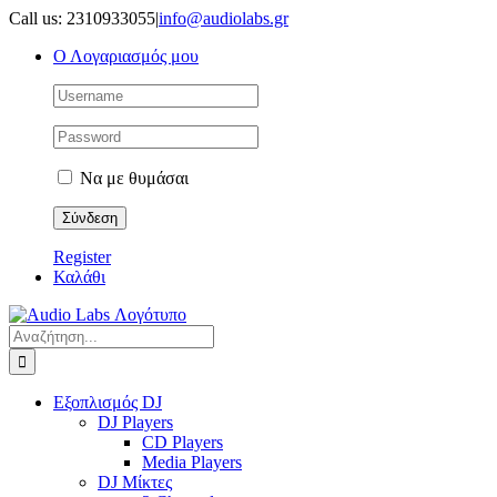
Μετάβαση
Call us: 2310933055
|
info@audiolabs.gr
στο
Ο Λογαριασμός μου
περιεχόμενο
Να με θυμάσαι
Register
Καλάθι
Αναζήτηση
για:
Εξοπλισμός DJ
DJ Players
CD Players
Media Players
DJ Μίκτες