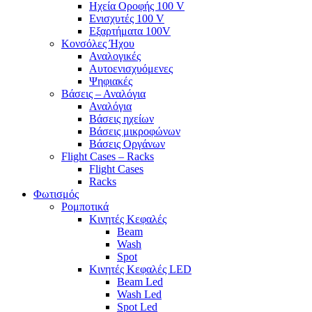
Ηχεία Οροφής 100 V
Ενισχυτές 100 V
Εξαρτήματα 100V
Κονσόλες Ήχου
Αναλογικές
Αυτοενισχυόμενες
Ψηφιακές
Βάσεις – Αναλόγια
Αναλόγια
Βάσεις ηχείων
Βάσεις μικροφώνων
Βάσεις Οργάνων
Flight Cases – Racks
Flight Cases
Racks
Φωτισμός
Ρομποτικά
Κινητές Κεφαλές
Beam
Wash
Spot
Κινητές Κεφαλές LED
Beam Led
Wash Led
Spot Led