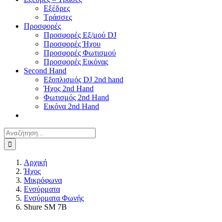
Εξέδρες
Τράσσες
Προσφορές
Προσφορές Εξ/μού DJ
Προσφορές Ήχου
Προσφορές Φωτισμού
Προσφορές Εικόνας
Second Hand
Εξοπλισμός DJ 2nd hand
Ήχος 2nd Hand
Φωτισμός 2nd Hand
Εικόνα 2nd Hand
Αναζήτηση
για:
Αρχική
Ήχος
Μικρόφωνα
Ενσύρματα
Ενσύρματα Φωνής
Shure SM 7B