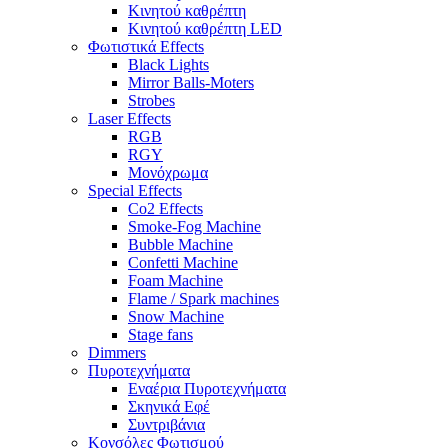
Κινητού καθρέπτη
Κινητού καθρέπτη LED
Φωτιστικά Effects
Black Lights
Mirror Balls-Moters
Strobes
Laser Effects
RGB
RGY
Μονόχρωμα
Special Effects
Co2 Effects
Smoke-Fog Machine
Bubble Machine
Confetti Machine
Foam Machine
Flame / Spark machines
Snow Machine
Stage fans
Dimmers
Πυροτεχνήματα
Εναέρια Πυροτεχνήματα
Σκηνικά Εφέ
Συντριβάνια
Κονσόλες Φωτισμού