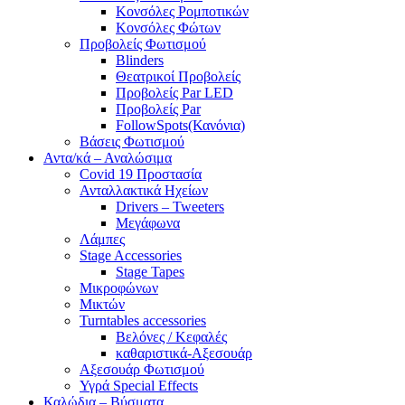
Κονσόλες Ρομποτικών
Κονσόλες Φώτων
Προβολείς Φωτισμού
Blinders
Θεατρικοί Προβολείς
Προβολείς Par LED
Προβολείς Par
FollowSpots(Κανόνια)
Βάσεις Φωτισμού
Αντα/κά – Αναλώσιμα
Covid 19 Προστασία
Ανταλλακτικά Ηχείων
Drivers – Tweeters
Μεγάφωνα
Λάμπες
Stage Accessories
Stage Tapes
Μικροφώνων
Μικτών
Turntables accessories
Βελόνες / Κεφαλές
καθαριστικά-Αξεσουάρ
Αξεσουάρ Φωτισμού
Υγρά Special Effects
Καλώδια – Βύσματα