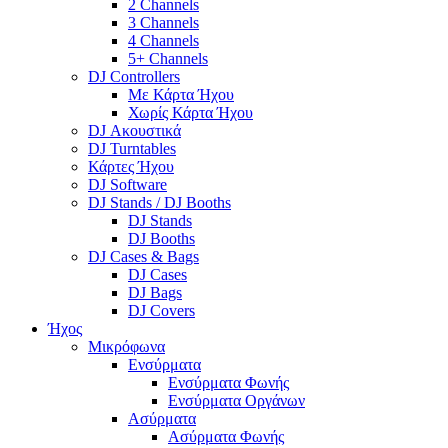
2 Channels
3 Channels
4 Channels
5+ Channels
DJ Controllers
Με Κάρτα Ήχου
Χωρίς Κάρτα Ήχου
DJ Ακουστικά
DJ Turntables
Κάρτες Ήχου
DJ Software
DJ Stands / DJ Booths
DJ Stands
DJ Booths
DJ Cases & Bags
DJ Cases
DJ Bags
DJ Covers
Ήχος
Μικρόφωνα
Ενσύρματα
Ενσύρματα Φωνής
Ενσύρματα Οργάνων
Ασύρματα
Ασύρματα Φωνής