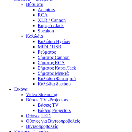
Βύσματα
Adaptors
RCA
XLR / Cannon
Καρφιά / Jack
Speakon
Καλώδια
Καλώδια Ηχείων
MIDI / USB
Ρεύματος
Σήματος Cannon
Σήματος RCA
Σήματος Καρφί/Jack
Σήματος Μεικτά
Καλώδια Φωτισμού
Καλώδια δικτύου
Εικόνα
Video Streaming
Βάσεις TV -Projectors
Βάσεις TV
Βάσεις Projectors
Οθόνες LED
Οθόνες για Βιντεοπροβολείς
Βιντεοπροβολείς
Εξέδρες – Τράσες