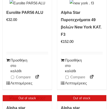
Eurolite PAR56 ALU
Alpha Star
€
32.00
Πυροτεχνήματα 49
βολών New York ΚΑΤ.
F3
€
152.00
Προσθήκη
Προσθήκη
στο
στο
καλάθι
καλάθι
Compare
Compare
Λεπτομέρειες
Λεπτομέρειες
Out of stock
Out of stock
Alpha star
Alpha star