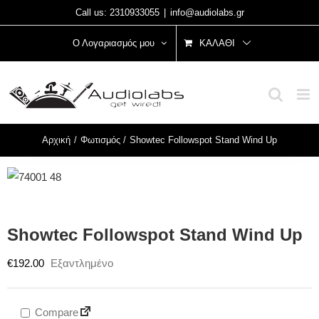
Μετάβαση
Call us: 2310933055
|
info@audiolabs.gr
στο
Ο Λογαριασμός μου
ΚΑΛΆΘΙ
περιεχόμενο
Αρχική
Φωτισμός
Showtec Followspot Stand Wind Up
Showtec Followspot Stand Wind Up
€
192.00
Εξαντλημένο
Compare