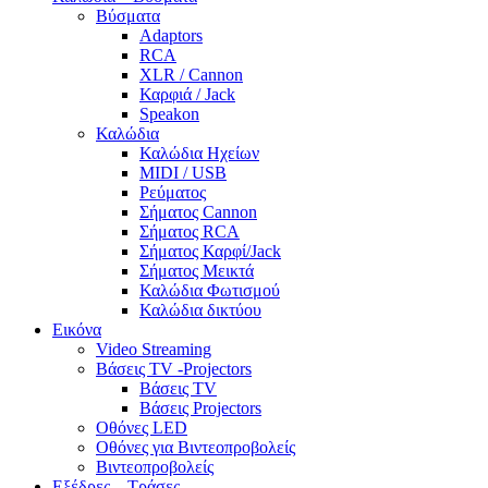
Βύσματα
Adaptors
RCA
XLR / Cannon
Καρφιά / Jack
Speakon
Καλώδια
Καλώδια Ηχείων
MIDI / USB
Ρεύματος
Σήματος Cannon
Σήματος RCA
Σήματος Καρφί/Jack
Σήματος Μεικτά
Καλώδια Φωτισμού
Καλώδια δικτύου
Εικόνα
Video Streaming
Βάσεις TV -Projectors
Βάσεις TV
Βάσεις Projectors
Οθόνες LED
Οθόνες για Βιντεοπροβολείς
Βιντεοπροβολείς
Εξέδρες – Τράσες