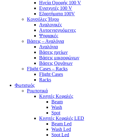
Ηχεία Οροφής 100 V
Ενισχυτές 100 V
Εξαρτήματα 100V
Κονσόλες Ήχου
Αναλογικές
Αυτοενισχυόμενες
Ψηφιακές
Βάσεις – Αναλόγια
Αναλόγια
Βάσεις ηχείων
Βάσεις μικροφώνων
Βάσεις Οργάνων
Flight Cases – Racks
Flight Cases
Racks
Φωτισμός
Ρομποτικά
Κινητές Κεφαλές
Beam
Wash
Spot
Κινητές Κεφαλές LED
Beam Led
Wash Led
Spot Led