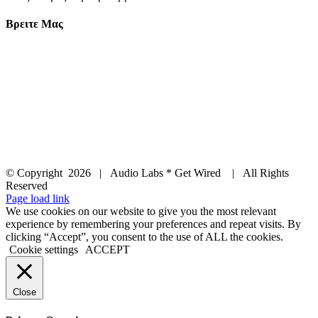
Βρειτε Μας
© Copyright
2026 | Audio Labs * Get Wired | All Rights
Reserved
Facebook
Instagram
YouTube
LinkedIn
X
Page load link
We use cookies on our website to give you the most relevant
experience by remembering your preferences and repeat visits. By
clicking “Accept”, you consent to the use of ALL the cookies.
Cookie settings
ACCEPT
Close