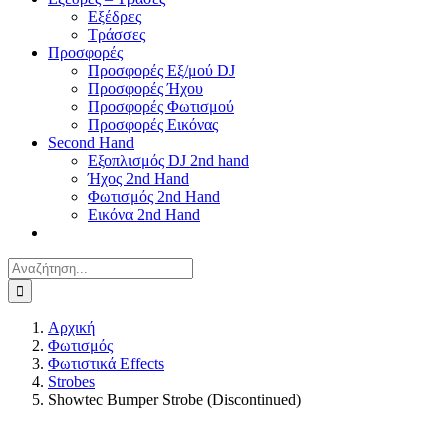
Εξέδρες
Τράσσες
Προσφορές
Προσφορές Εξ/μού DJ
Προσφορές Ήχου
Προσφορές Φωτισμού
Προσφορές Εικόνας
Second Hand
Εξοπλισμός DJ 2nd hand
Ήχος 2nd Hand
Φωτισμός 2nd Hand
Εικόνα 2nd Hand
Αναζήτηση
για:
Αρχική
Φωτισμός
Φωτιστικά Effects
Strobes
Showtec Bumper Strobe (Discontinued)