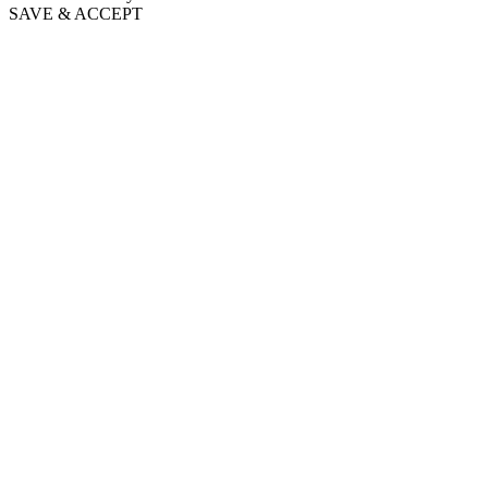
SAVE & ACCEPT
Go
to
Top