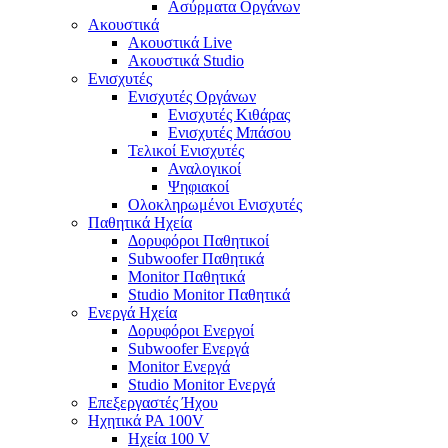
Ασύρματα Οργάνων
Ακουστικά
Ακουστικά Live
Ακουστικά Studio
Ενισχυτές
Ενισχυτές Οργάνων
Ενισχυτές Κιθάρας
Ενισχυτές Μπάσου
Τελικοί Ενισχυτές
Αναλογικοί
Ψηφιακοί
Ολοκληρωμένοι Ενισχυτές
Παθητικά Ηχεία
Δορυφόροι Παθητικοί
Subwoofer Παθητικά
Monitor Παθητικά
Studio Monitor Παθητικά
Ενεργά Ηχεία
Δορυφόροι Ενεργοί
Subwoofer Ενεργά
Monitor Ενεργά
Studio Monitor Ενεργά
Επεξεργαστές Ήχου
Ηχητικά PA 100V
Ηχεία 100 V