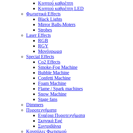
Κινητού καθρέπτη
Κινητού καθρέπτη LED
Φωτιστικά Effects
Black Lights
Mirror Balls-Moters
Strobes
Laser Effects
RGB
RGY
Μονόχρωμα
Special Effects
Co2 Effects
Smoke-Fog Machine
Bubble Machine
Confetti Machine
Foam Machine
Flame / Spark machines
Snow Machine
Stage fans
Dimmers
Πυροτεχνήματα
Εναέρια Πυροτεχνήματα
Σκηνικά Εφέ
Συντριβάνια
Κονσόλες Φωτισμού