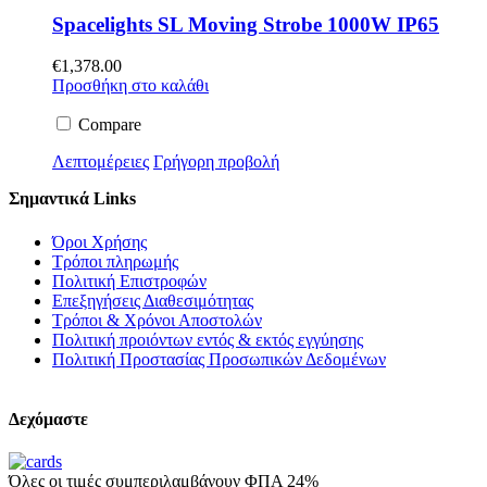
Spacelights SL Moving Strobe 1000W IP65
€
1,378.00
Προσθήκη στο καλάθι
Compare
Λεπτομέρειες
Γρήγορη προβολή
Σημαντικά Links
Όροι Χρήσης
Τρόποι πληρωμής
Πολιτική Επιστροφών
Επεξηγήσεις Διαθεσιμότητας
Τρόποι & Χρόνοι Αποστολών
Πολιτική προιόντων εντός & εκτός εγγύησης
Πολιτική Προστασίας Προσωπικών Δεδομένων
Δεχόμαστε
Όλες οι τιμές συμπεριλαμβάνουν ΦΠΑ 24%