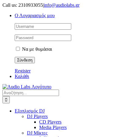
Μετάβαση
Call us: 2310933055
|
info@audiolabs.gr
στο
Ο Λογαριασμός μου
περιεχόμενο
Να με θυμάσαι
Register
Καλάθι
Αναζήτηση
για:
Εξοπλισμός DJ
DJ Players
CD Players
Media Players
DJ Μίκτες