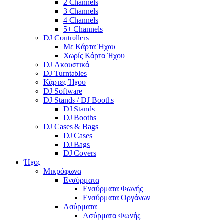
2 Channels
3 Channels
4 Channels
5+ Channels
DJ Controllers
Με Κάρτα Ήχου
Χωρίς Κάρτα Ήχου
DJ Ακουστικά
DJ Turntables
Κάρτες Ήχου
DJ Software
DJ Stands / DJ Booths
DJ Stands
DJ Booths
DJ Cases & Bags
DJ Cases
DJ Bags
DJ Covers
Ήχος
Μικρόφωνα
Ενσύρματα
Ενσύρματα Φωνής
Ενσύρματα Οργάνων
Ασύρματα
Ασύρματα Φωνής