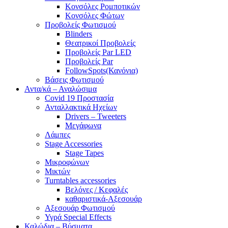
Κονσόλες Ρομποτικών
Κονσόλες Φώτων
Προβολείς Φωτισμού
Blinders
Θεατρικοί Προβολείς
Προβολείς Par LED
Προβολείς Par
FollowSpots(Κανόνια)
Βάσεις Φωτισμού
Αντα/κά – Αναλώσιμα
Covid 19 Προστασία
Ανταλλακτικά Ηχείων
Drivers – Tweeters
Μεγάφωνα
Λάμπες
Stage Accessories
Stage Tapes
Μικροφώνων
Μικτών
Turntables accessories
Βελόνες / Κεφαλές
καθαριστικά-Αξεσουάρ
Αξεσουάρ Φωτισμού
Υγρά Special Effects
Καλώδια – Βύσματα