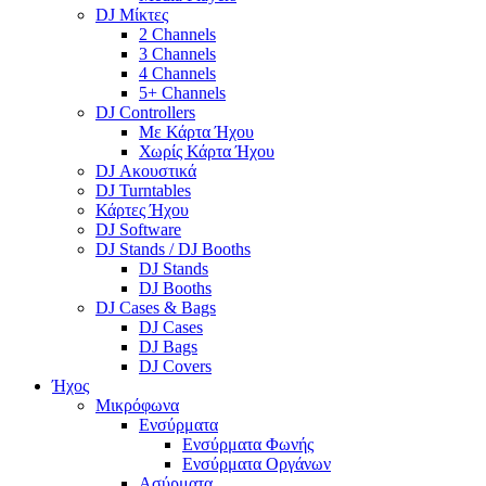
DJ Μίκτες
2 Channels
3 Channels
4 Channels
5+ Channels
DJ Controllers
Με Κάρτα Ήχου
Χωρίς Κάρτα Ήχου
DJ Ακουστικά
DJ Turntables
Κάρτες Ήχου
DJ Software
DJ Stands / DJ Booths
DJ Stands
DJ Booths
DJ Cases & Bags
DJ Cases
DJ Bags
DJ Covers
Ήχος
Μικρόφωνα
Ενσύρματα
Ενσύρματα Φωνής
Ενσύρματα Οργάνων
Ασύρματα