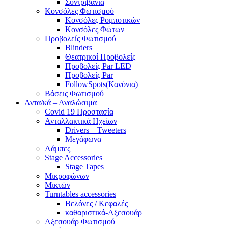
Συντριβάνια
Κονσόλες Φωτισμού
Κονσόλες Ρομποτικών
Κονσόλες Φώτων
Προβολείς Φωτισμού
Blinders
Θεατρικοί Προβολείς
Προβολείς Par LED
Προβολείς Par
FollowSpots(Κανόνια)
Βάσεις Φωτισμού
Αντα/κά – Αναλώσιμα
Covid 19 Προστασία
Ανταλλακτικά Ηχείων
Drivers – Tweeters
Μεγάφωνα
Λάμπες
Stage Accessories
Stage Tapes
Μικροφώνων
Μικτών
Turntables accessories
Βελόνες / Κεφαλές
καθαριστικά-Αξεσουάρ
Αξεσουάρ Φωτισμού