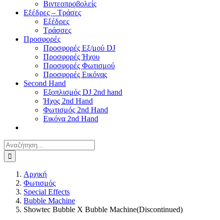
Βιντεοπροβολείς
Εξέδρες – Τράσες
Εξέδρες
Τράσσες
Προσφορές
Προσφορές Εξ/μού DJ
Προσφορές Ήχου
Προσφορές Φωτισμού
Προσφορές Εικόνας
Second Hand
Εξοπλισμός DJ 2nd hand
Ήχος 2nd Hand
Φωτισμός 2nd Hand
Εικόνα 2nd Hand
Αναζήτηση
για:
Αρχική
Φωτισμός
Special Effects
Bubble Machine
Showtec Bubble X Bubble Machine(Discontinued)