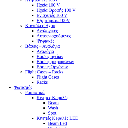
Ηχεία 100 V
Ηχεία Οροφής 100 V
Ενισχυτές 100 V
Εξαρτήματα 100V
Κονσόλες Ήχου
Αναλογικές
Αυτοενισχυόμενες
Ψηφιακές
Βάσεις – Αναλόγια
Αναλόγια
Βάσεις ηχείων
Βάσεις μικροφώνων
Βάσεις Οργάνων
Flight Cases – Racks
Flight Cases
Racks
Φωτισμός
Ρομποτικά
Κινητές Κεφαλές
Beam
Wash
Spot
Κινητές Κεφαλές LED
Beam Led