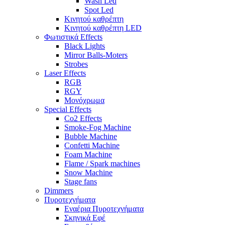
Wash Led
Spot Led
Κινητού καθρέπτη
Κινητού καθρέπτη LED
Φωτιστικά Effects
Black Lights
Mirror Balls-Moters
Strobes
Laser Effects
RGB
RGY
Μονόχρωμα
Special Effects
Co2 Effects
Smoke-Fog Machine
Bubble Machine
Confetti Machine
Foam Machine
Flame / Spark machines
Snow Machine
Stage fans
Dimmers
Πυροτεχνήματα
Εναέρια Πυροτεχνήματα
Σκηνικά Εφέ