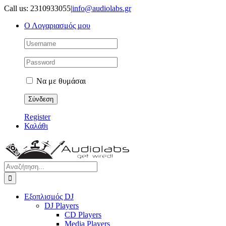
Μετάβαση
Call us: 2310933055
|
info@audiolabs.gr
στο
Ο Λογαριασμός μου
περιεχόμενο
Να με θυμάσαι
Register
Καλάθι
Αναζήτηση
για:
Εξοπλισμός DJ
DJ Players
CD Players
Media Players