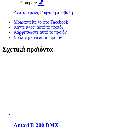
Compare
Λεπτομέρειες
Γρήγορη προβολή
Μοιραστείτε το στο Facebook
Κάντε tweet αυτό το προϊόν
Καρφιτσώστε αυτό το προϊόν
Στείλτε με email το προϊόν
Σχετικά προϊόντα
Antari B-200 DMX