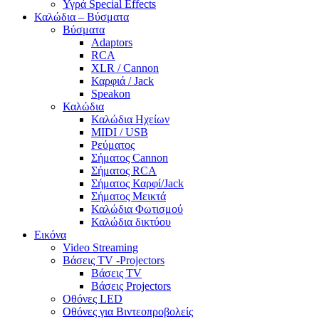
Υγρά Special Effects
Καλώδια – Βύσματα
Βύσματα
Adaptors
RCA
XLR / Cannon
Καρφιά / Jack
Speakon
Καλώδια
Καλώδια Ηχείων
MIDI / USB
Ρεύματος
Σήματος Cannon
Σήματος RCA
Σήματος Καρφί/Jack
Σήματος Μεικτά
Καλώδια Φωτισμού
Καλώδια δικτύου
Εικόνα
Video Streaming
Βάσεις TV -Projectors
Βάσεις TV
Βάσεις Projectors
Οθόνες LED
Οθόνες για Βιντεοπροβολείς