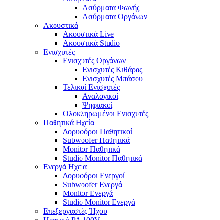
Ασύρματα Φωνής
Ασύρματα Οργάνων
Ακουστικά
Ακουστικά Live
Ακουστικά Studio
Ενισχυτές
Ενισχυτές Οργάνων
Ενισχυτές Κιθάρας
Ενισχυτές Μπάσου
Τελικοί Ενισχυτές
Αναλογικοί
Ψηφιακοί
Ολοκληρωμένοι Ενισχυτές
Παθητικά Ηχεία
Δορυφόροι Παθητικοί
Subwoofer Παθητικά
Monitor Παθητικά
Studio Monitor Παθητικά
Ενεργά Ηχεία
Δορυφόροι Ενεργοί
Subwoofer Ενεργά
Monitor Ενεργά
Studio Monitor Ενεργά
Επεξεργαστές Ήχου
Ηχητικά PA 100V