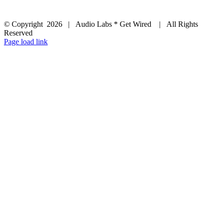
© Copyright
2026 | Audio Labs * Get Wired | All Rights
Reserved
Facebook
Instagram
YouTube
LinkedIn
X
Page load link
Go
to
Top