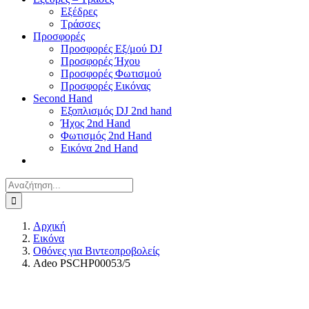
Εξέδρες
Τράσσες
Προσφορές
Προσφορές Εξ/μού DJ
Προσφορές Ήχου
Προσφορές Φωτισμού
Προσφορές Εικόνας
Second Hand
Εξοπλισμός DJ 2nd hand
Ήχος 2nd Hand
Φωτισμός 2nd Hand
Εικόνα 2nd Hand
Αναζήτηση
για:
Αρχική
Εικόνα
Οθόνες για Βιντεοπροβολείς
Adeo PSCHP00053/5