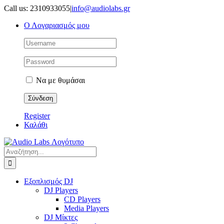
Μετάβαση
Call us: 2310933055
|
info@audiolabs.gr
στο
Ο Λογαριασμός μου
περιεχόμενο
Να με θυμάσαι
Register
Καλάθι
Αναζήτηση
για:
Εξοπλισμός DJ
DJ Players
CD Players
Media Players
DJ Μίκτες