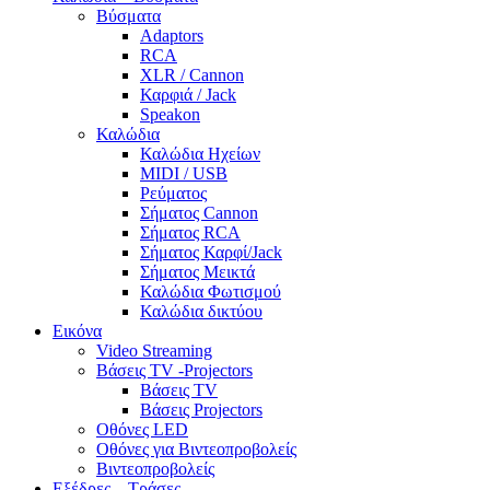
Βύσματα
Adaptors
RCA
XLR / Cannon
Καρφιά / Jack
Speakon
Καλώδια
Καλώδια Ηχείων
MIDI / USB
Ρεύματος
Σήματος Cannon
Σήματος RCA
Σήματος Καρφί/Jack
Σήματος Μεικτά
Καλώδια Φωτισμού
Καλώδια δικτύου
Εικόνα
Video Streaming
Βάσεις TV -Projectors
Βάσεις TV
Βάσεις Projectors
Οθόνες LED
Οθόνες για Βιντεοπροβολείς
Βιντεοπροβολείς
Εξέδρες – Τράσες