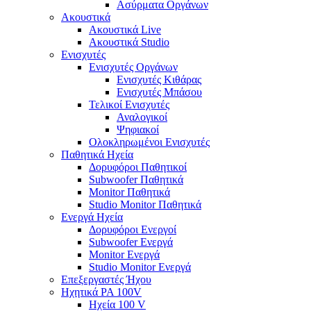
Ασύρματα Οργάνων
Ακουστικά
Ακουστικά Live
Ακουστικά Studio
Ενισχυτές
Ενισχυτές Οργάνων
Ενισχυτές Κιθάρας
Ενισχυτές Μπάσου
Τελικοί Ενισχυτές
Αναλογικοί
Ψηφιακοί
Ολοκληρωμένοι Ενισχυτές
Παθητικά Ηχεία
Δορυφόροι Παθητικοί
Subwoofer Παθητικά
Monitor Παθητικά
Studio Monitor Παθητικά
Ενεργά Ηχεία
Δορυφόροι Ενεργοί
Subwoofer Ενεργά
Monitor Ενεργά
Studio Monitor Ενεργά
Επεξεργαστές Ήχου
Ηχητικά PA 100V
Ηχεία 100 V