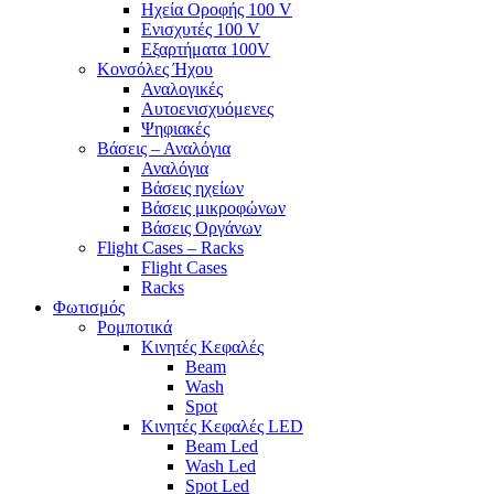
Ηχεία Οροφής 100 V
Ενισχυτές 100 V
Εξαρτήματα 100V
Κονσόλες Ήχου
Αναλογικές
Αυτοενισχυόμενες
Ψηφιακές
Βάσεις – Αναλόγια
Αναλόγια
Βάσεις ηχείων
Βάσεις μικροφώνων
Βάσεις Οργάνων
Flight Cases – Racks
Flight Cases
Racks
Φωτισμός
Ρομποτικά
Κινητές Κεφαλές
Beam
Wash
Spot
Κινητές Κεφαλές LED
Beam Led
Wash Led
Spot Led