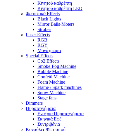
Κινητού καθρέπτη
Κινητού καθρέπτη LED
Φωτιστικά Effects
Black Lights
Mirror Balls-Moters
Strobes
Laser Effects
RGB
RGY
Μονόχρωμα
Special Effects
Co2 Effects
Smoke-Fog Machine
Bubble Machine
Confetti Machine
Foam Machine
Flame / Spark machines
Snow Machine
Stage fans
Dimmers
Πυροτεχνήματα
Εναέρια Πυροτεχνήματα
Σκηνικά Εφέ
Συντριβάνια
Κονσόλες Φωτισμού