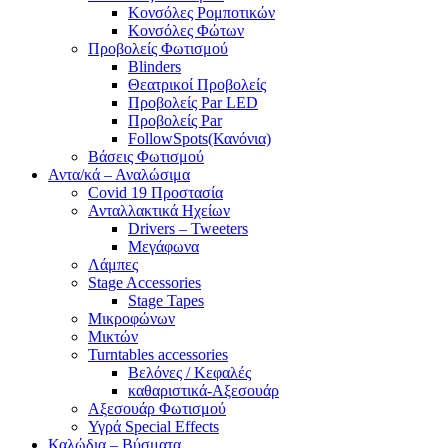
Κονσόλες Ρομποτικών
Κονσόλες Φώτων
Προβολείς Φωτισμού
Blinders
Θεατρικοί Προβολείς
Προβολείς Par LED
Προβολείς Par
FollowSpots(Κανόνια)
Βάσεις Φωτισμού
Αντα/κά – Αναλώσιμα
Covid 19 Προστασία
Ανταλλακτικά Ηχείων
Drivers – Tweeters
Μεγάφωνα
Λάμπες
Stage Accessories
Stage Tapes
Μικροφώνων
Μικτών
Turntables accessories
Βελόνες / Κεφαλές
καθαριστικά-Αξεσουάρ
Αξεσουάρ Φωτισμού
Υγρά Special Effects
Καλώδια – Βύσματα