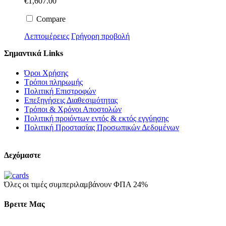
€
1,607.00
Compare
Λεπτομέρειες
Γρήγορη προβολή
Σημαντικά Links
Όροι Χρήσης
Τρόποι πληρωμής
Πολιτική Επιστροφών
Επεξηγήσεις Διαθεσιμότητας
Τρόποι & Χρόνοι Αποστολών
Πολιτική προιόντων εντός & εκτός εγγύησης
Πολιτική Προστασίας Προσωπικών Δεδομένων
Δεχόμαστε
Όλες οι τιμές συμπεριλαμβάνουν ΦΠΑ 24%
Βρειτε Μας