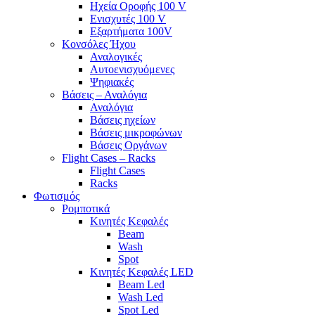
Ηχεία Οροφής 100 V
Ενισχυτές 100 V
Εξαρτήματα 100V
Κονσόλες Ήχου
Αναλογικές
Αυτοενισχυόμενες
Ψηφιακές
Βάσεις – Αναλόγια
Αναλόγια
Βάσεις ηχείων
Βάσεις μικροφώνων
Βάσεις Οργάνων
Flight Cases – Racks
Flight Cases
Racks
Φωτισμός
Ρομποτικά
Κινητές Κεφαλές
Beam
Wash
Spot
Κινητές Κεφαλές LED
Beam Led
Wash Led
Spot Led