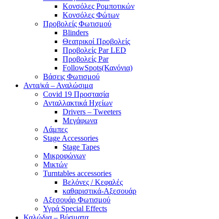
Κονσόλες Ρομποτικών
Κονσόλες Φώτων
Προβολείς Φωτισμού
Blinders
Θεατρικοί Προβολείς
Προβολείς Par LED
Προβολείς Par
FollowSpots(Κανόνια)
Βάσεις Φωτισμού
Αντα/κά – Αναλώσιμα
Covid 19 Προστασία
Ανταλλακτικά Ηχείων
Drivers – Tweeters
Μεγάφωνα
Λάμπες
Stage Accessories
Stage Tapes
Μικροφώνων
Μικτών
Turntables accessories
Βελόνες / Κεφαλές
καθαριστικά-Αξεσουάρ
Αξεσουάρ Φωτισμού
Υγρά Special Effects
Καλώδια – Βύσματα