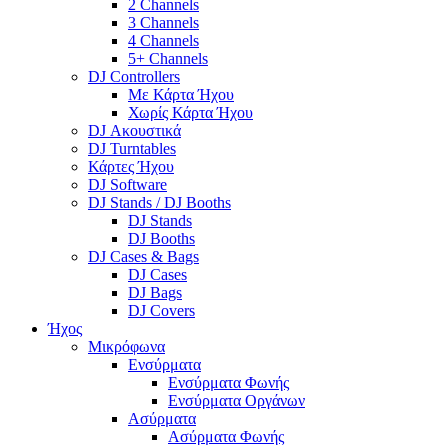
2 Channels
3 Channels
4 Channels
5+ Channels
DJ Controllers
Με Κάρτα Ήχου
Χωρίς Κάρτα Ήχου
DJ Ακουστικά
DJ Turntables
Κάρτες Ήχου
DJ Software
DJ Stands / DJ Booths
DJ Stands
DJ Booths
DJ Cases & Bags
DJ Cases
DJ Bags
DJ Covers
Ήχος
Μικρόφωνα
Ενσύρματα
Ενσύρματα Φωνής
Ενσύρματα Οργάνων
Ασύρματα
Ασύρματα Φωνής