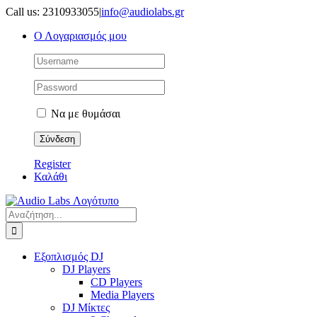
Μετάβαση
Call us: 2310933055
|
info@audiolabs.gr
στο
Ο Λογαριασμός μου
περιεχόμενο
Να με θυμάσαι
Register
Καλάθι
Αναζήτηση
για:
Εξοπλισμός DJ
DJ Players
CD Players
Media Players
DJ Μίκτες