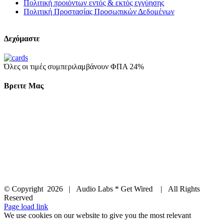
Πολιτική προιόντων εντός & εκτός εγγύησης
Πολιτική Προστασίας Προσωπικών Δεδομένων
Δεχόμαστε
Όλες οι τιμές συμπεριλαμβάνουν ΦΠΑ 24%
Βρειτε Μας
© Copyright
2026 | Audio Labs * Get Wired | All Rights
Reserved
Facebook
Instagram
YouTube
LinkedIn
X
Page load link
We use cookies on our website to give you the most relevant