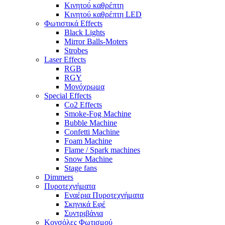
Κινητού καθρέπτη
Κινητού καθρέπτη LED
Φωτιστικά Effects
Black Lights
Mirror Balls-Moters
Strobes
Laser Effects
RGB
RGY
Μονόχρωμα
Special Effects
Co2 Effects
Smoke-Fog Machine
Bubble Machine
Confetti Machine
Foam Machine
Flame / Spark machines
Snow Machine
Stage fans
Dimmers
Πυροτεχνήματα
Εναέρια Πυροτεχνήματα
Σκηνικά Εφέ
Συντριβάνια
Κονσόλες Φωτισμού