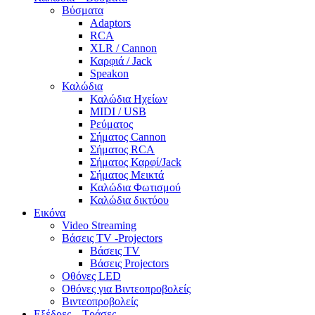
Βύσματα
Adaptors
RCA
XLR / Cannon
Καρφιά / Jack
Speakon
Καλώδια
Καλώδια Ηχείων
MIDI / USB
Ρεύματος
Σήματος Cannon
Σήματος RCA
Σήματος Καρφί/Jack
Σήματος Μεικτά
Καλώδια Φωτισμού
Καλώδια δικτύου
Εικόνα
Video Streaming
Βάσεις TV -Projectors
Βάσεις TV
Βάσεις Projectors
Οθόνες LED
Οθόνες για Βιντεοπροβολείς
Βιντεοπροβολείς
Εξέδρες – Τράσες