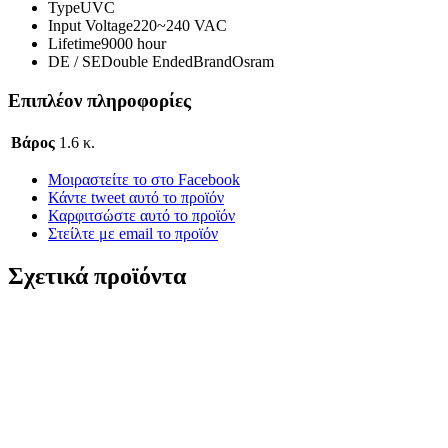
TypeUVC
Input Voltage220~240 VAC
Lifetime9000 hour
DE / SEDouble EndedBrandOsram
Επιπλέον πληροφορίες
Βάρος
1.6 κ.
Μοιραστείτε το στο Facebook
Κάντε tweet αυτό το προϊόν
Καρφιτσώστε αυτό το προϊόν
Στείλτε με email το προϊόν
Σχετικά προϊόντα