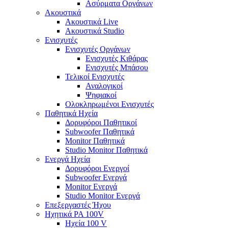
Ασύρματα Οργάνων
Ακουστικά
Ακουστικά Live
Ακουστικά Studio
Ενισχυτές
Ενισχυτές Οργάνων
Ενισχυτές Κιθάρας
Ενισχυτές Μπάσου
Τελικοί Ενισχυτές
Αναλογικοί
Ψηφιακοί
Ολοκληρωμένοι Ενισχυτές
Παθητικά Ηχεία
Δορυφόροι Παθητικοί
Subwoofer Παθητικά
Monitor Παθητικά
Studio Monitor Παθητικά
Ενεργά Ηχεία
Δορυφόροι Ενεργοί
Subwoofer Ενεργά
Monitor Ενεργά
Studio Monitor Ενεργά
Επεξεργαστές Ήχου
Ηχητικά PA 100V
Ηχεία 100 V