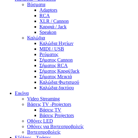
Βύσματα
Adaptors
RCA
XLR / Cannon
Καρφιά / Jack
Speakon
Καλώδια
Καλώδια Ηχείων
MIDI / USB
Ρεύματος
Σήματος Cannon
Σήματος RCA
Σήματος Καρφί/Jack
Σήματος Μεικτά
Καλώδια Φωτισμού
Καλώδια δικτύου
Εικόνα
Video Streaming
Βάσεις TV -Projectors
Βάσεις TV
Βάσεις Projectors
Οθόνες LED
Οθόνες για Βιντεοπροβολείς
Βιντεοπροβολείς
Εξέδρες – Τράσες