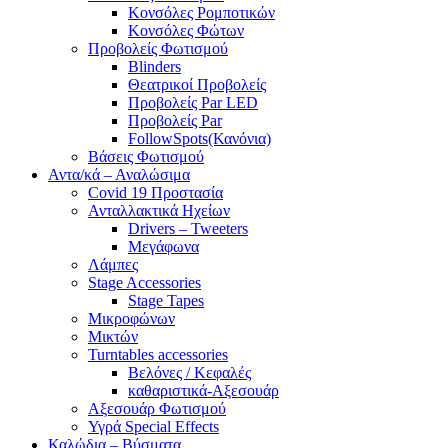
Κονσόλες Ρομποτικών
Κονσόλες Φώτων
Προβολείς Φωτισμού
Blinders
Θεατρικοί Προβολείς
Προβολείς Par LED
Προβολείς Par
FollowSpots(Κανόνια)
Βάσεις Φωτισμού
Αντα/κά – Αναλώσιμα
Covid 19 Προστασία
Ανταλλακτικά Ηχείων
Drivers – Tweeters
Μεγάφωνα
Λάμπες
Stage Accessories
Stage Tapes
Μικροφώνων
Μικτών
Turntables accessories
Βελόνες / Κεφαλές
καθαριστικά-Αξεσουάρ
Αξεσουάρ Φωτισμού
Υγρά Special Effects
Καλώδια – Βύσματα