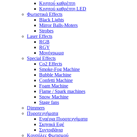
Κινητού καθρέπτη
Κινητού καθρέπτη LED
Φωτιστικά Effects
Black Lights
Mirror Balls-Moters
Strobes
Laser Effects
RGB
RGY
Μονόχρωμα
Special Effects
Co2 Effects
Smoke-Fog Machine
Bubble Machine
Confetti Machine
Foam Machine
Flame / Spark machines
Snow Machine
Stage fans
Dimmers
Πυροτεχνήματα
Εναέρια Πυροτεχνήματα
Σκηνικά Εφέ
Συντριβάνια
Κονσόλες Φωτισμού