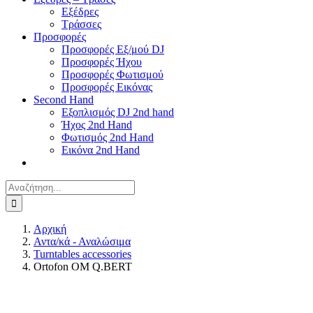
Εξέδρες
Τράσσες
Προσφορές
Προσφορές Εξ/μού DJ
Προσφορές Ήχου
Προσφορές Φωτισμού
Προσφορές Εικόνας
Second Hand
Εξοπλισμός DJ 2nd hand
Ήχος 2nd Hand
Φωτισμός 2nd Hand
Εικόνα 2nd Hand
Αναζήτηση
για:
Αρχική
Αντα/κά - Αναλώσιμα
Turntables accessories
Ortofon OM Q.BERT