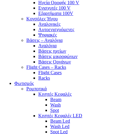
Ηχεία Οροφής 100 V
Ενισχυτές 100 V
Εξαρτήματα 100V
Κονσόλες Ήχου
Αναλογικές
Αυτοενισχυόμενες
Ψηφιακές
Βάσεις – Αναλόγια
Αναλόγια
Βάσεις ηχείων
Βάσεις μικροφώνων
Βάσεις Οργάνων
Flight Cases – Racks
Flight Cases
Racks
Φωτισμός
Ρομποτικά
Κινητές Κεφαλές
Beam
Wash
Spot
Κινητές Κεφαλές LED
Beam Led
Wash Led
Spot Led