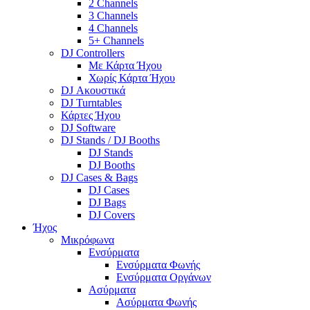
2 Channels
3 Channels
4 Channels
5+ Channels
DJ Controllers
Με Κάρτα Ήχου
Χωρίς Κάρτα Ήχου
DJ Ακουστικά
DJ Turntables
Κάρτες Ήχου
DJ Software
DJ Stands / DJ Booths
DJ Stands
DJ Booths
DJ Cases & Bags
DJ Cases
DJ Bags
DJ Covers
Ήχος
Μικρόφωνα
Ενσύρματα
Ενσύρματα Φωνής
Ενσύρματα Οργάνων
Ασύρματα
Ασύρματα Φωνής