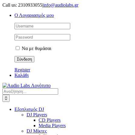
Μετάβαση
Call us: 2310933055
|
info@audiolabs.gr
στο
Ο Λογαριασμός μου
περιεχόμενο
Να με θυμάσαι
Register
Καλάθι
Αναζήτηση
για:
Εξοπλισμός DJ
DJ Players
CD Players
Media Players
DJ Μίκτες