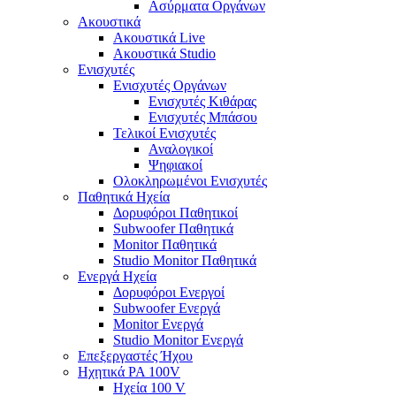
Ασύρματα Οργάνων
Ακουστικά
Ακουστικά Live
Ακουστικά Studio
Ενισχυτές
Ενισχυτές Οργάνων
Ενισχυτές Κιθάρας
Ενισχυτές Μπάσου
Τελικοί Ενισχυτές
Αναλογικοί
Ψηφιακοί
Ολοκληρωμένοι Ενισχυτές
Παθητικά Ηχεία
Δορυφόροι Παθητικοί
Subwoofer Παθητικά
Monitor Παθητικά
Studio Monitor Παθητικά
Ενεργά Ηχεία
Δορυφόροι Ενεργοί
Subwoofer Ενεργά
Monitor Ενεργά
Studio Monitor Ενεργά
Επεξεργαστές Ήχου
Ηχητικά PA 100V
Ηχεία 100 V