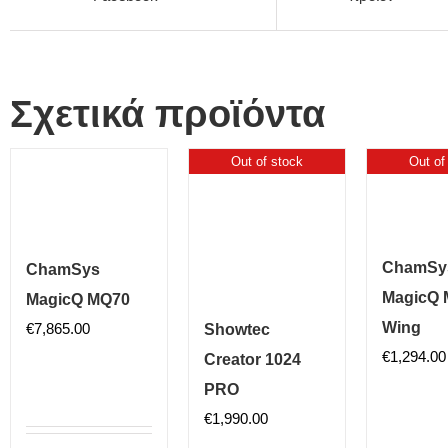
Σχετικά προϊόντα
Out of stock
Out of
ChamSy
ChamSys
MagicQ 
MagicQ MQ70
Wing
€
7,865.00
Showtec
€
1,294.00
Creator 1024
PRO
€
1,990.00