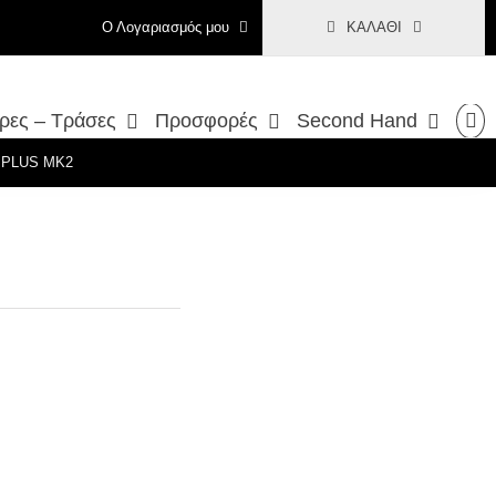
Ο Λογαριασμός μου
ΚΑΛΆΘΙ
ρες – Τράσες
Προσφορές
Second Hand
 PLUS MK2