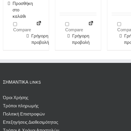
Προσθήκη
στο
καλάθι
Compare
Compare
Compa
Γρήγορη
Γρήγορη
Γρ
προβολή
προβολή
πρ
ΣΗΜΑΝΤΙΚΆ LINKS
Όροι Χρήσης
Τρόποι πληρωμής
Πολιτική Επιστροφών
Επεξηγήσεις Διαθεσιμότητας
Τρόποι & Χρόνοι Αποστολών