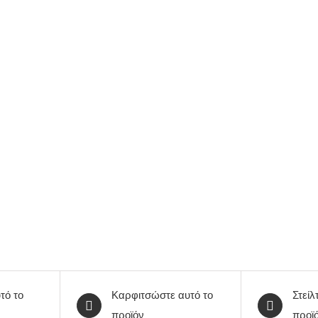
τό το
Καρφιτσώστε αυτό το
Στείλ
προϊόν
προϊ