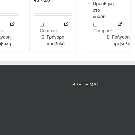
€
574.00
Προσθήκη
στο
καλάθι
re
Compare
Compare
ήγορη
Γρήγορη
Γρήγορη
οβολή
προβολή
προβολή
ΒΡΕΙΤΕ ΜΑΣ