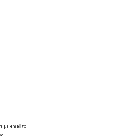
τε με email το
όν