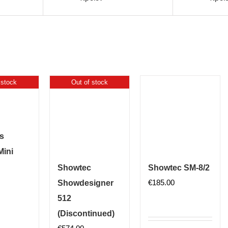
 stock
Out of stock
s
Mini
Showtec
Showtec SM-8/2
€
185.00
Showdesigner
512
(Discontinued)