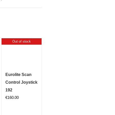
Out of stock
Eurolite Scan
Control Joystick
192
€
160.00