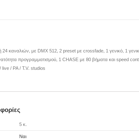
24 καναλιών, με DMX 512, 2 preset με crossfade, 1 γενικό, 1 γενι
υνατότητα προγραμματισμού, 1 CHASE με 80 βήματα και speed contr
live / PA / T.V. studios
φορίες
5 κ.
Ναι