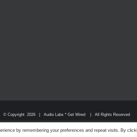
© Copyright
2026 | Audio Labs * Get Wired | All Rights Reserved
Facebook
Instagram
YouTube
LinkedIn
X
erience by remembering your preferences and repeat visits. By click