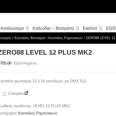
– Αναλώσιμα
Καλώδια – Βύσματα
Εικόνα
Εξέδ
ωτισμός
Κονσόλες Φωτισμού
Κονσόλες Ρομποτικών
ZERO88 LEVEL 12
ZERO88 LEVEL 12 PLUS MK2
705.00
Εξαντλημένο
ονσόλα φωτισμού 12 ή 24 καναλιών, με DMX 512,
Compare
ωδικός προϊόντος:
LEVEL 12 PLUS MK2
ατηγορία:
Κονσόλες Ρομποτικών