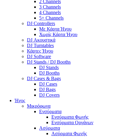
2 Channels
3 Channels
4 Channels
5+ Channels
DJ Controllers
Με Κάρτα Ήχου
Χωρίς Κάρτα Ήχου
DJ Ακουστικά
DJ Turntables
Κάρτες Ήχου
DJ Software
DJ Stands / DJ Booths
DJ Stands
DJ Booths
DJ Cases & Bags
DJ Cases
DJ Bags
DJ Covers
Ήχος
Μικρόφωνα
Ενσύρματα
Ενσύρματα Φωνής
Ενσύρματα Οργάνων
Ασύρματα
Ασύρματα Φωνής