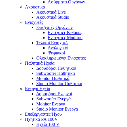
Ασύρματα Οργάνων
Ακουστικά
Ακουστικά Live
Ακουστικά Studio
Ενισχυτές
Ενισχυτές Οργάνων
Ενισχυτές Κιθάρας
Ενισχυτές Μπάσου
Τελικοί Ενισχυτές
Αναλογικοί
Ψηφιακοί
Ολοκληρωμένοι Ενισχυτές
Παθητικά Ηχεία
Δορυφόροι Παθητικοί
Subwoofer Παθητικά
Monitor Παθητικά
Studio Monitor Παθητικά
Ενεργά Ηχεία
Δορυφόροι Ενεργοί
Subwoofer Ενεργά
Monitor Ενεργά
Studio Monitor Ενεργά
Επεξεργαστές Ήχου
Ηχητικά PA 100V
Ηχεία 100 V