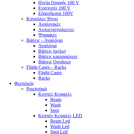
Ηχεία Οροφής 100 V
Ενισχυτές 100 V
Εξαρτήματα 100V
Κονσόλες Ήχου
Αναλογικές
Αυτοενισχυόμενες
Ψηφιακές
Βάσεις – Αναλόγια
Αναλόγια
Βάσεις ηχείων
Βάσεις μικροφώνων
Βάσεις Οργάνων
Flight Cases – Racks
Flight Cases
Racks
Φωτισμός
Ρομποτικά
Κινητές Κεφαλές
Beam
Wash
Spot
Κινητές Κεφαλές LED
Beam Led
Wash Led
Spot Led