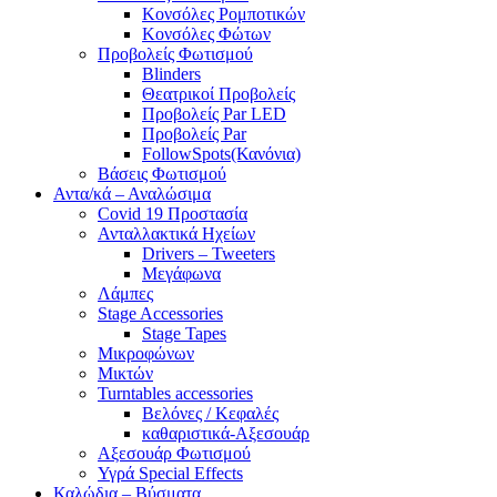
Κονσόλες Ρομποτικών
Κονσόλες Φώτων
Προβολείς Φωτισμού
Blinders
Θεατρικοί Προβολείς
Προβολείς Par LED
Προβολείς Par
FollowSpots(Κανόνια)
Βάσεις Φωτισμού
Αντα/κά – Αναλώσιμα
Covid 19 Προστασία
Ανταλλακτικά Ηχείων
Drivers – Tweeters
Μεγάφωνα
Λάμπες
Stage Accessories
Stage Tapes
Μικροφώνων
Μικτών
Turntables accessories
Βελόνες / Κεφαλές
καθαριστικά-Αξεσουάρ
Αξεσουάρ Φωτισμού
Υγρά Special Effects
Καλώδια – Βύσματα