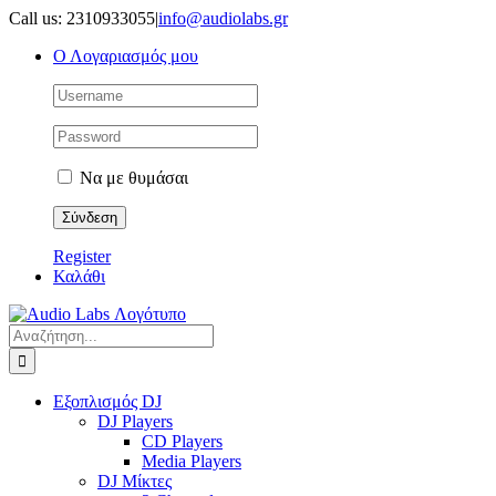
Μετάβαση
Call us: 2310933055
|
info@audiolabs.gr
στο
Ο Λογαριασμός μου
περιεχόμενο
Να με θυμάσαι
Register
Καλάθι
Αναζήτηση
για:
Εξοπλισμός DJ
DJ Players
CD Players
Media Players
DJ Μίκτες