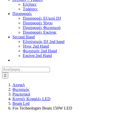
Εξέδρες
Τράσσες
Προσφορές
Προσφορές Εξ/μού DJ
Προσφορές Ήχου
Προσφορές Φωτισμού
Προσφορές Εικόνας
Second Hand
Εξοπλισμός DJ 2nd hand
Ήχος 2nd Hand
Φωτισμός 2nd Hand
Εικόνα 2nd Hand
Αναζήτηση
για:
Αρχική
Φωτισμός
Ρομποτικά
Κινητές Κεφαλές LED
Beam Led
Fos Technologies Beam 150W LED