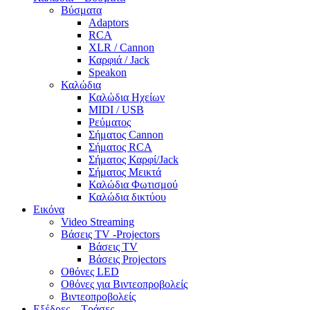
Βύσματα
Adaptors
RCA
XLR / Cannon
Καρφιά / Jack
Speakon
Καλώδια
Καλώδια Ηχείων
MIDI / USB
Ρεύματος
Σήματος Cannon
Σήματος RCA
Σήματος Καρφί/Jack
Σήματος Μεικτά
Καλώδια Φωτισμού
Καλώδια δικτύου
Εικόνα
Video Streaming
Βάσεις TV -Projectors
Βάσεις TV
Βάσεις Projectors
Οθόνες LED
Οθόνες για Βιντεοπροβολείς
Βιντεοπροβολείς
Εξέδρες – Τράσες