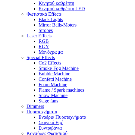
Κινητού καθρέπτη
Κινητού καθρέπτη LED
Φωτιστικά Effects
Black Lights
Mirror Balls-Moters
Strobes
Laser Effects
RGB
RGY
Μονόχρωμα
Special Effects
Co2 Effects
Smoke-Fog Machine
Bubble Machine
Confetti Machine
Foam Machine
Flame / Spark machines
Snow Machine
Stage fans
Dimmers
Πυροτεχνήματα
Εναέρια Πυροτεχνήματα
Σκηνικά Εφέ
Συντριβάνια
Κονσόλες Φωτισμού