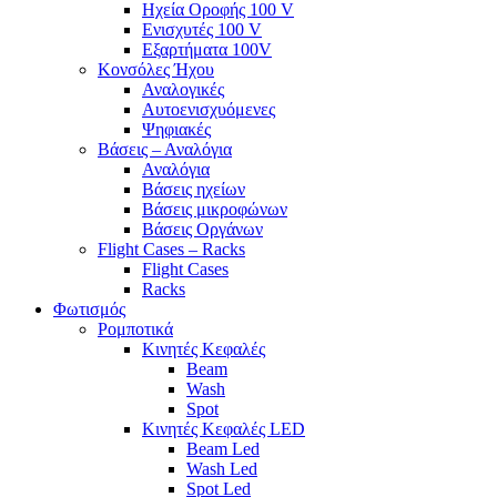
Ηχεία Οροφής 100 V
Ενισχυτές 100 V
Εξαρτήματα 100V
Κονσόλες Ήχου
Αναλογικές
Αυτοενισχυόμενες
Ψηφιακές
Βάσεις – Αναλόγια
Αναλόγια
Βάσεις ηχείων
Βάσεις μικροφώνων
Βάσεις Οργάνων
Flight Cases – Racks
Flight Cases
Racks
Φωτισμός
Ρομποτικά
Κινητές Κεφαλές
Beam
Wash
Spot
Κινητές Κεφαλές LED
Beam Led
Wash Led
Spot Led