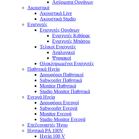
Ασύρματα Οργάνων
Ακουστικά
Ακουστικά Live
Ακουστικά Studio
Ενισχυτές
Ενισχυτές Οργάνων
Ενισχυτές Κιθάρας
Ενισχυτές Μπάσου
Τελικοί Ενισχυτές
Αναλογικοί
Ψηφιακοί
Ολοκληρωμένοι Ενισχυτές
Παθητικά Ηχεία
Δορυφόροι Παθητικοί
Subwoofer Παθητικά
Monitor Παθητικά
Studio Monitor Παθητικά
Ενεργά Ηχεία
Δορυφόροι Ενεργοί
Subwoofer Ενεργά
Monitor Ενεργά
Studio Monitor Ενεργά
Επεξεργαστές Ήχου
Ηχητικά PA 100V
Ηχεία 100 V