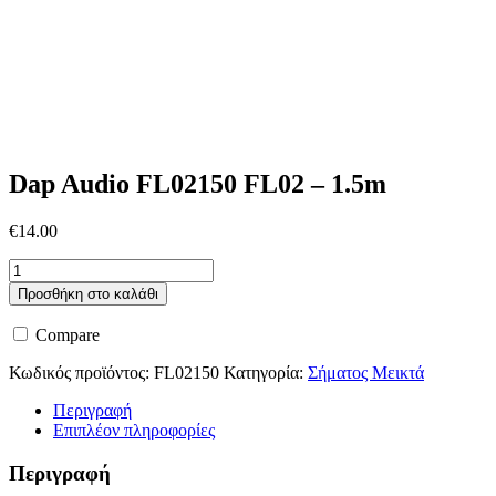
Dap Audio FL02150 FL02 – 1.5m
€
14.00
Dap
Audio
Προσθήκη στο καλάθι
FL02150
FL02
Compare
-
1.5m
Κωδικός προϊόντος:
FL02150
Κατηγορία:
Σήματος Μεικτά
ποσότητα
Περιγραφή
Επιπλέον πληροφορίες
Περιγραφή