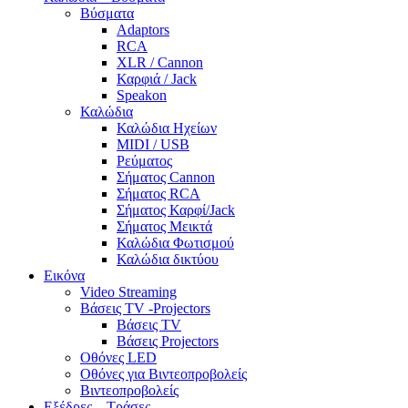
Βύσματα
Adaptors
RCA
XLR / Cannon
Καρφιά / Jack
Speakon
Καλώδια
Καλώδια Ηχείων
MIDI / USB
Ρεύματος
Σήματος Cannon
Σήματος RCA
Σήματος Καρφί/Jack
Σήματος Μεικτά
Καλώδια Φωτισμού
Καλώδια δικτύου
Εικόνα
Video Streaming
Βάσεις TV -Projectors
Βάσεις TV
Βάσεις Projectors
Οθόνες LED
Οθόνες για Βιντεοπροβολείς
Βιντεοπροβολείς
Εξέδρες – Τράσες