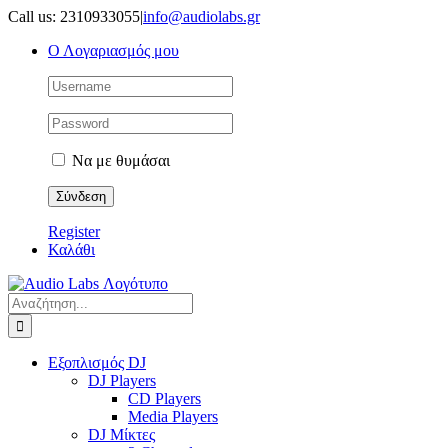
Μετάβαση
Call us: 2310933055
|
info@audiolabs.gr
στο
Ο Λογαριασμός μου
περιεχόμενο
Να με θυμάσαι
Register
Καλάθι
Αναζήτηση
για:
Εξοπλισμός DJ
DJ Players
CD Players
Media Players
DJ Μίκτες