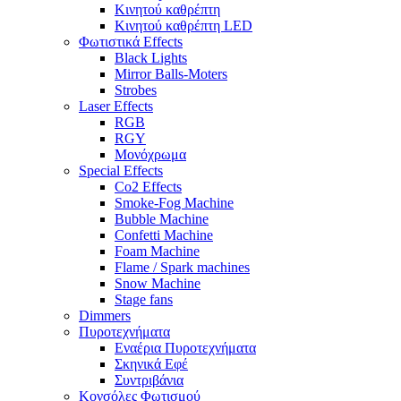
Κινητού καθρέπτη
Κινητού καθρέπτη LED
Φωτιστικά Effects
Black Lights
Mirror Balls-Moters
Strobes
Laser Effects
RGB
RGY
Μονόχρωμα
Special Effects
Co2 Effects
Smoke-Fog Machine
Bubble Machine
Confetti Machine
Foam Machine
Flame / Spark machines
Snow Machine
Stage fans
Dimmers
Πυροτεχνήματα
Εναέρια Πυροτεχνήματα
Σκηνικά Εφέ
Συντριβάνια
Κονσόλες Φωτισμού