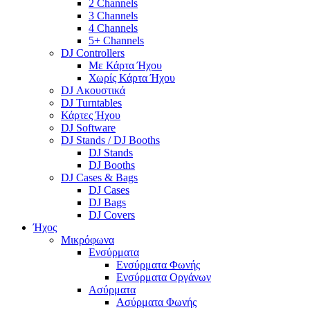
2 Channels
3 Channels
4 Channels
5+ Channels
DJ Controllers
Με Κάρτα Ήχου
Χωρίς Κάρτα Ήχου
DJ Ακουστικά
DJ Turntables
Κάρτες Ήχου
DJ Software
DJ Stands / DJ Booths
DJ Stands
DJ Booths
DJ Cases & Bags
DJ Cases
DJ Bags
DJ Covers
Ήχος
Μικρόφωνα
Ενσύρματα
Ενσύρματα Φωνής
Ενσύρματα Οργάνων
Ασύρματα
Ασύρματα Φωνής