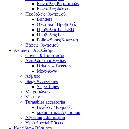
Κονσόλες Ρομποτικών
Κονσόλες Φώτων
Προβολείς Φωτισμού
Blinders
Θεατρικοί Προβολείς
Προβολείς Par LED
Προβολείς Par
FollowSpots(Κανόνια)
Βάσεις Φωτισμού
Αντα/κά – Αναλώσιμα
Covid 19 Προστασία
Ανταλλακτικά Ηχείων
Drivers – Tweeters
Μεγάφωνα
Λάμπες
Stage Accessories
Stage Tapes
Μικροφώνων
Μικτών
Turntables accessories
Βελόνες / Κεφαλές
καθαριστικά-Αξεσουάρ
Αξεσουάρ Φωτισμού
Υγρά Special Effects
Καλώδια – Βύσματα