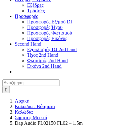
Εξέδρες
Τράσσες
Προσφορές
Προσφορές Εξ/μού DJ
Προσφορές Ήχου
Προσφορές Φωτισμού
Προσφορές Εικόνας
Second Hand
Εξοπλισμός DJ 2nd hand
Ήχος 2nd Hand
Φωτισμός 2nd Hand
Εικόνα 2nd Hand
Αναζήτηση
για:
Αρχική
Καλώδια - Βύσματα
Καλώδια
Σήματος Μεικτά
Dap Audio FL02150 FL02 – 1.5m