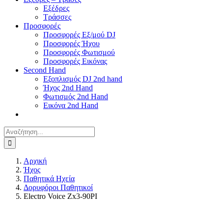
Εξέδρες
Τράσσες
Προσφορές
Προσφορές Εξ/μού DJ
Προσφορές Ήχου
Προσφορές Φωτισμού
Προσφορές Εικόνας
Second Hand
Εξοπλισμός DJ 2nd hand
Ήχος 2nd Hand
Φωτισμός 2nd Hand
Εικόνα 2nd Hand
Αναζήτηση
για:
Αρχική
Ήχος
Παθητικά Ηχεία
Δορυφόροι Παθητικοί
Electro Voice Zx3-90PI