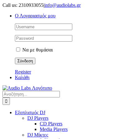
Μετάβαση
Call us: 2310933055
|
info@audiolabs.gr
στο
Ο Λογαριασμός μου
περιεχόμενο
Να με θυμάσαι
Register
Καλάθι
Αναζήτηση
για:
Εξοπλισμός DJ
DJ Players
CD Players
Media Players
DJ Μίκτες