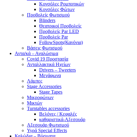
Κονσόλες Ρομποτικών
Κονσόλες Φώτων
Προβολείς Φωτισμού
Blinders
Θεατρικοί Προβολείς
Προβολείς Par LED
Προβολείς Par
FollowSpots(Κανόνια)
Βάσεις Φωτισμού
Αντα/κά – Αναλώσιμα
Covid 19 Προστασία
Ανταλλακτικά Ηχείων
Drivers – Tweeters
Μεγάφωνα
Λάμπες
Stage Accessories
Stage Tapes
Μικροφώνων
Μικτών
Turntables accessories
Βελόνες / Κεφαλές
καθαριστικά-Αξεσουάρ
Αξεσουάρ Φωτισμού
Υγρά Special Effects
Καλώδια – Βύσματα