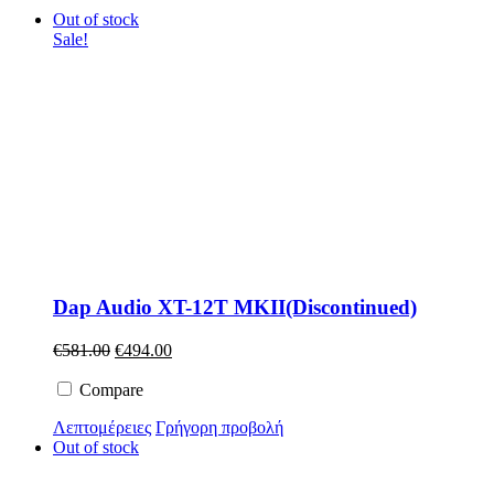
Out of stock
Sale!
Dap Audio XT-12T MKII(Discontinued)
Original
Η
€
581.00
€
494.00
price
τρέχουσα
was:
τιμή
Compare
€581.00.
είναι:
Λεπτομέρειες
Γρήγορη προβολή
€494.00.
Out of stock