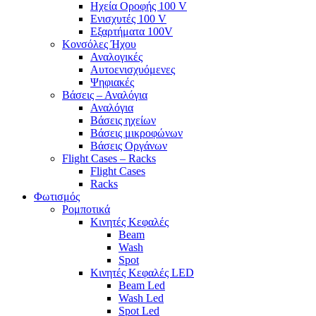
Ηχεία Οροφής 100 V
Ενισχυτές 100 V
Εξαρτήματα 100V
Κονσόλες Ήχου
Αναλογικές
Αυτοενισχυόμενες
Ψηφιακές
Βάσεις – Αναλόγια
Αναλόγια
Βάσεις ηχείων
Βάσεις μικροφώνων
Βάσεις Οργάνων
Flight Cases – Racks
Flight Cases
Racks
Φωτισμός
Ρομποτικά
Κινητές Κεφαλές
Beam
Wash
Spot
Κινητές Κεφαλές LED
Beam Led
Wash Led
Spot Led