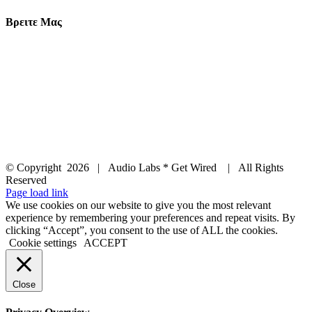
Βρειτε Μας
© Copyright
2026 | Audio Labs * Get Wired | All Rights
Reserved
Facebook
Instagram
YouTube
LinkedIn
X
Page load link
We use cookies on our website to give you the most relevant
experience by remembering your preferences and repeat visits. By
clicking “Accept”, you consent to the use of ALL the cookies.
Cookie settings
ACCEPT
Close