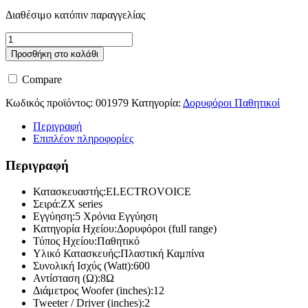
Διαθέσιμο κατόπιν παραγγελίας
Electro
Voice
Προσθήκη στο καλάθι
Zx3-
90PI
Compare
ποσότητα
Κωδικός προϊόντος:
001979
Κατηγορία:
Δορυφόροι Παθητικοί
Περιγραφή
Επιπλέον πληροφορίες
Περιγραφή
Κατασκευαστής:ELECTROVOICE
Σειρά:ZX series
Εγγύηση:5 Χρόνια Εγγύηση
Κατηγορία Ηχείου:Δορυφόροι (full range)
Τύπος Ηχείου:Παθητικό
Υλικό Κατασκευής:Πλαστική Καμπίνα
Συνολική Ισχύς (Watt):600
Αντίσταση (Ω):8Ω
Διάμετρος Woofer (inches):12
Tweeter / Driver (inches):2