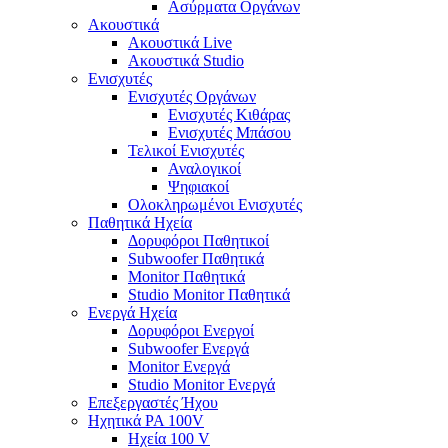
Ασύρματα Οργάνων
Ακουστικά
Ακουστικά Live
Ακουστικά Studio
Ενισχυτές
Ενισχυτές Οργάνων
Ενισχυτές Κιθάρας
Ενισχυτές Μπάσου
Τελικοί Ενισχυτές
Αναλογικοί
Ψηφιακοί
Ολοκληρωμένοι Ενισχυτές
Παθητικά Ηχεία
Δορυφόροι Παθητικοί
Subwoofer Παθητικά
Monitor Παθητικά
Studio Monitor Παθητικά
Ενεργά Ηχεία
Δορυφόροι Ενεργοί
Subwoofer Ενεργά
Monitor Ενεργά
Studio Monitor Ενεργά
Επεξεργαστές Ήχου
Ηχητικά PA 100V
Ηχεία 100 V