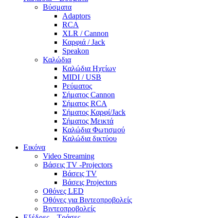
Βύσματα
Adaptors
RCA
XLR / Cannon
Καρφιά / Jack
Speakon
Καλώδια
Καλώδια Ηχείων
MIDI / USB
Ρεύματος
Σήματος Cannon
Σήματος RCA
Σήματος Καρφί/Jack
Σήματος Μεικτά
Καλώδια Φωτισμού
Καλώδια δικτύου
Εικόνα
Video Streaming
Βάσεις TV -Projectors
Βάσεις TV
Βάσεις Projectors
Οθόνες LED
Οθόνες για Βιντεοπροβολείς
Βιντεοπροβολείς
Εξέδρες – Τράσες