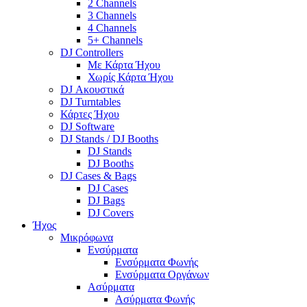
2 Channels
3 Channels
4 Channels
5+ Channels
DJ Controllers
Με Κάρτα Ήχου
Χωρίς Κάρτα Ήχου
DJ Ακουστικά
DJ Turntables
Κάρτες Ήχου
DJ Software
DJ Stands / DJ Booths
DJ Stands
DJ Booths
DJ Cases & Bags
DJ Cases
DJ Bags
DJ Covers
Ήχος
Μικρόφωνα
Ενσύρματα
Ενσύρματα Φωνής
Ενσύρματα Οργάνων
Ασύρματα
Ασύρματα Φωνής