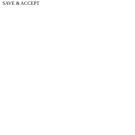
SAVE & ACCEPT
Go
to
Top