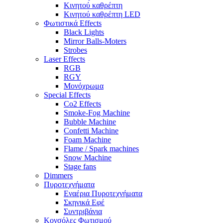
Κινητού καθρέπτη
Κινητού καθρέπτη LED
Φωτιστικά Effects
Black Lights
Mirror Balls-Moters
Strobes
Laser Effects
RGB
RGY
Μονόχρωμα
Special Effects
Co2 Effects
Smoke-Fog Machine
Bubble Machine
Confetti Machine
Foam Machine
Flame / Spark machines
Snow Machine
Stage fans
Dimmers
Πυροτεχνήματα
Εναέρια Πυροτεχνήματα
Σκηνικά Εφέ
Συντριβάνια
Κονσόλες Φωτισμού