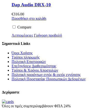
Dap Audio DRX-10
€
316.00
Προσθήκη στο καλάθι
Compare
Λεπτομέρειες
Γρήγορη προβολή
Σημαντικά Links
Όροι Χρήσης
Τρόποι πληρωμής
Πολιτική Επιστροφών
Επεξηγήσεις Διαθεσιμότητας
Τρόποι & Χρόνοι Αποστολών
Πολιτική προιόντων εντός & εκτός εγγύησης
Πολιτική Προστασίας Προσωπικών Δεδομένων
Δεχόμαστε
Όλες οι τιμές συμπεριλαμβάνουν ΦΠΑ 24%