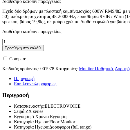
Διαθέσιμο κατόπιν παραγγελίας
Ηχείο δύο δρόμων με πλαστική καμπίνα,ισχύος 600W RMS/8Ω με wo
50), απόκριση συχνότητας 48-20000Hz, ευαισθησία 97dB / W /m (1
speakon, βάρος 19,8kg, σε μαύρο χρώμα. Διαθέτει φωλιά για βάση σ
Διαθέσιμο κατόπιν παραγγελίας
Electro
Voice
Προσθήκη στο καλάθι
Zx3-
90B
Compare
ποσότητα
Κωδικός προϊόντος:
001978
Κατηγορίες:
Monitor Παθητικά
,
Δορυφόρ
Περιγραφή
Επιπλέον πληροφορίες
Περιγραφή
Κατασκευαστής:ELECTROVOICE
Σειρά:ZX series
Εγγύηση:5 Χρόνια Εγγύηση
Κατηγορία Ηχείου:Floor Monitor
Κατηγορία Ηχείου:Δορυφόροι (full range)