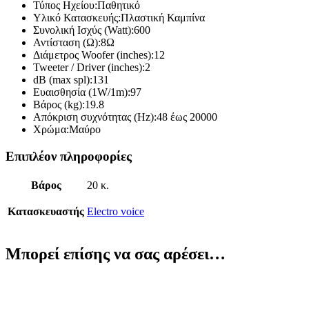
Τύπος Ηχείου:Παθητικό
Υλικό Κατασκευής:Πλαστική Καμπίνα
Συνολική Ισχύς (Watt):600
Αντίσταση (Ω):8Ω
Διάμετρος Woofer (inches):12
Tweeter / Driver (inches):2
dB (max spl):131
Ευαισθησία (1W/1m):97
Βάρος (kg):19.8
Απόκριση συχνότητας (Hz):48 έως 20000
Χρώμα:Μαύρο
Επιπλέον πληροφορίες
Βάρος
20 κ.
Κατασκευαστής
Electro voice
Μπορεί επίσης να σας αρέσει…