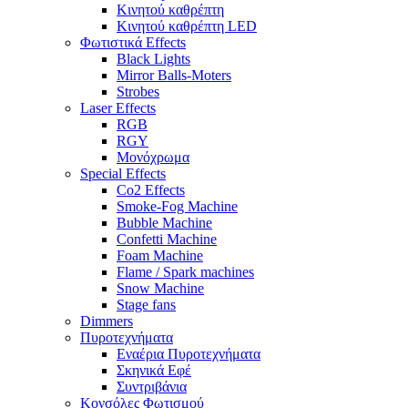
Κινητού καθρέπτη
Κινητού καθρέπτη LED
Φωτιστικά Effects
Black Lights
Mirror Balls-Moters
Strobes
Laser Effects
RGB
RGY
Μονόχρωμα
Special Effects
Co2 Effects
Smoke-Fog Machine
Bubble Machine
Confetti Machine
Foam Machine
Flame / Spark machines
Snow Machine
Stage fans
Dimmers
Πυροτεχνήματα
Εναέρια Πυροτεχνήματα
Σκηνικά Εφέ
Συντριβάνια
Κονσόλες Φωτισμού