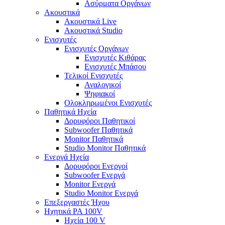
Ασύρματα Οργάνων
Ακουστικά
Ακουστικά Live
Ακουστικά Studio
Ενισχυτές
Ενισχυτές Οργάνων
Ενισχυτές Κιθάρας
Ενισχυτές Μπάσου
Τελικοί Ενισχυτές
Αναλογικοί
Ψηφιακοί
Ολοκληρωμένοι Ενισχυτές
Παθητικά Ηχεία
Δορυφόροι Παθητικοί
Subwoofer Παθητικά
Monitor Παθητικά
Studio Monitor Παθητικά
Ενεργά Ηχεία
Δορυφόροι Ενεργοί
Subwoofer Ενεργά
Monitor Ενεργά
Studio Monitor Ενεργά
Επεξεργαστές Ήχου
Ηχητικά PA 100V
Ηχεία 100 V