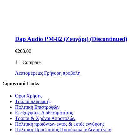
Dap Audio PM-82 (Ζευγάρι) (Discontinued)
€
203.00
Compare
Λεπτομέρειες
Γρήγορη προβολή
Σημαντικά Links
Όροι Χρήσης
Τρόποι πληρωμής
Πολιτική Επιστροφών
Επεξηγήσεις Διαθεσιμότητας
Τρόποι & Χρόνοι Αποστολών
Πολιτική προιόντων εντός & εκτός εγγύησης
Πολιτική Προστασίας Προσωπικών Δεδομένων