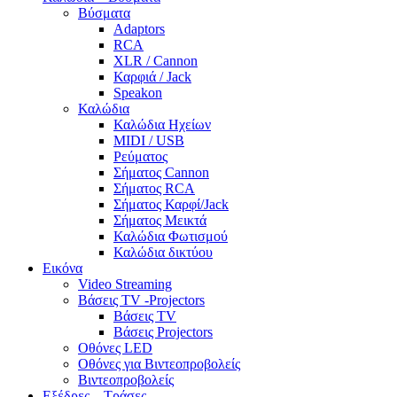
Βύσματα
Adaptors
RCA
XLR / Cannon
Καρφιά / Jack
Speakon
Καλώδια
Καλώδια Ηχείων
MIDI / USB
Ρεύματος
Σήματος Cannon
Σήματος RCA
Σήματος Καρφί/Jack
Σήματος Μεικτά
Καλώδια Φωτισμού
Καλώδια δικτύου
Εικόνα
Video Streaming
Βάσεις TV -Projectors
Βάσεις TV
Βάσεις Projectors
Οθόνες LED
Οθόνες για Βιντεοπροβολείς
Βιντεοπροβολείς
Εξέδρες – Τράσες