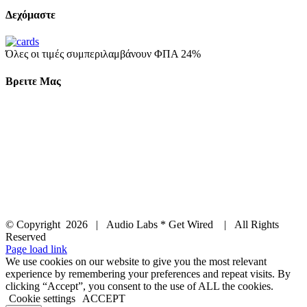
Δεχόμαστε
Όλες οι τιμές συμπεριλαμβάνουν ΦΠΑ 24%
Βρειτε Μας
© Copyright
2026 | Audio Labs * Get Wired | All Rights
Reserved
Facebook
Instagram
YouTube
LinkedIn
X
Page load link
We use cookies on our website to give you the most relevant
experience by remembering your preferences and repeat visits. By
clicking “Accept”, you consent to the use of ALL the cookies.
Cookie settings
ACCEPT