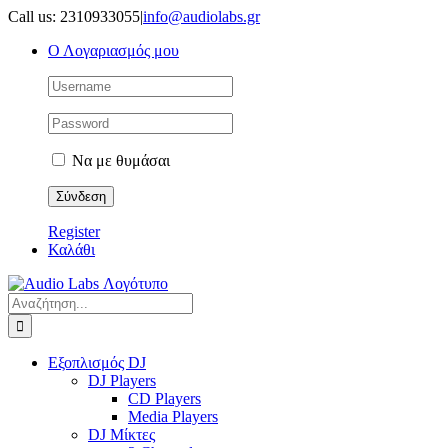
Μετάβαση
Call us: 2310933055
|
info@audiolabs.gr
στο
Ο Λογαριασμός μου
περιεχόμενο
Να με θυμάσαι
Register
Καλάθι
Αναζήτηση
για:
Εξοπλισμός DJ
DJ Players
CD Players
Media Players
DJ Μίκτες