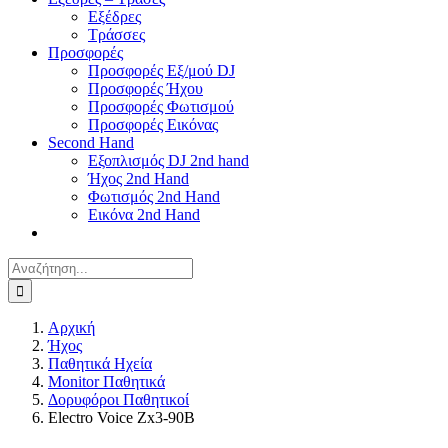
Εξέδρες
Τράσσες
Προσφορές
Προσφορές Εξ/μού DJ
Προσφορές Ήχου
Προσφορές Φωτισμού
Προσφορές Εικόνας
Second Hand
Εξοπλισμός DJ 2nd hand
Ήχος 2nd Hand
Φωτισμός 2nd Hand
Εικόνα 2nd Hand
Αναζήτηση
για:
Αρχική
Ήχος
Παθητικά Ηχεία
Monitor Παθητικά
Δορυφόροι Παθητικοί
Electro Voice Zx3-90B