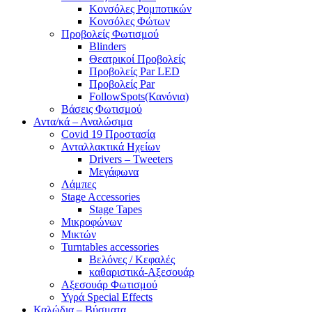
Κονσόλες Ρομποτικών
Κονσόλες Φώτων
Προβολείς Φωτισμού
Blinders
Θεατρικοί Προβολείς
Προβολείς Par LED
Προβολείς Par
FollowSpots(Κανόνια)
Βάσεις Φωτισμού
Αντα/κά – Αναλώσιμα
Covid 19 Προστασία
Ανταλλακτικά Ηχείων
Drivers – Tweeters
Μεγάφωνα
Λάμπες
Stage Accessories
Stage Tapes
Μικροφώνων
Μικτών
Turntables accessories
Βελόνες / Κεφαλές
καθαριστικά-Αξεσουάρ
Αξεσουάρ Φωτισμού
Υγρά Special Effects
Καλώδια – Βύσματα