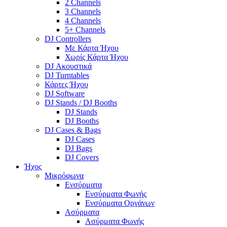
2 Channels
3 Channels
4 Channels
5+ Channels
DJ Controllers
Με Κάρτα Ήχου
Χωρίς Κάρτα Ήχου
DJ Ακουστικά
DJ Turntables
Κάρτες Ήχου
DJ Software
DJ Stands / DJ Booths
DJ Stands
DJ Booths
DJ Cases & Bags
DJ Cases
DJ Bags
DJ Covers
Ήχος
Μικρόφωνα
Ενσύρματα
Ενσύρματα Φωνής
Ενσύρματα Οργάνων
Ασύρματα
Ασύρματα Φωνής