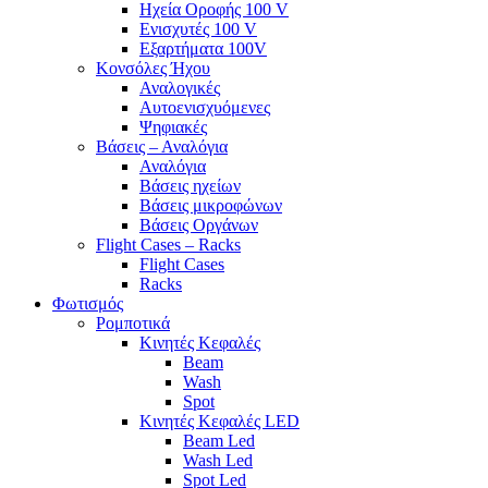
Ηχεία Οροφής 100 V
Ενισχυτές 100 V
Εξαρτήματα 100V
Κονσόλες Ήχου
Αναλογικές
Αυτοενισχυόμενες
Ψηφιακές
Βάσεις – Αναλόγια
Αναλόγια
Βάσεις ηχείων
Βάσεις μικροφώνων
Βάσεις Οργάνων
Flight Cases – Racks
Flight Cases
Racks
Φωτισμός
Ρομποτικά
Κινητές Κεφαλές
Beam
Wash
Spot
Κινητές Κεφαλές LED
Beam Led
Wash Led
Spot Led