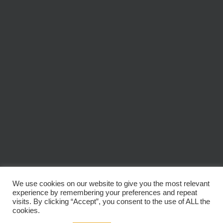
We use cookies on our website to give you the most relevant
experience by remembering your preferences and repeat
© Copyright
2026 | Audio Labs * Get Wired | All Rights Reserved
visits. By clicking “Accept”, you consent to the use of ALL the
cookies.