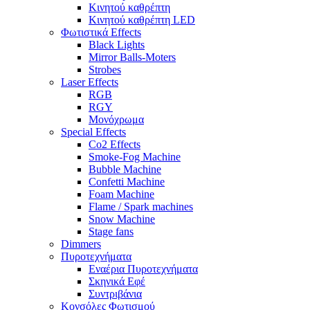
Κινητού καθρέπτη
Κινητού καθρέπτη LED
Φωτιστικά Effects
Black Lights
Mirror Balls-Moters
Strobes
Laser Effects
RGB
RGY
Μονόχρωμα
Special Effects
Co2 Effects
Smoke-Fog Machine
Bubble Machine
Confetti Machine
Foam Machine
Flame / Spark machines
Snow Machine
Stage fans
Dimmers
Πυροτεχνήματα
Εναέρια Πυροτεχνήματα
Σκηνικά Εφέ
Συντριβάνια
Κονσόλες Φωτισμού