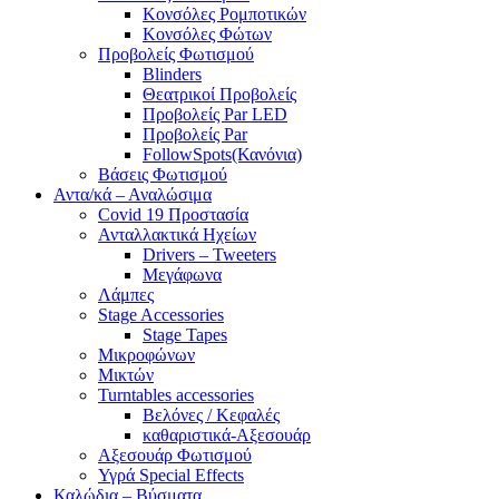
Κονσόλες Ρομποτικών
Κονσόλες Φώτων
Προβολείς Φωτισμού
Blinders
Θεατρικοί Προβολείς
Προβολείς Par LED
Προβολείς Par
FollowSpots(Κανόνια)
Βάσεις Φωτισμού
Αντα/κά – Αναλώσιμα
Covid 19 Προστασία
Ανταλλακτικά Ηχείων
Drivers – Tweeters
Μεγάφωνα
Λάμπες
Stage Accessories
Stage Tapes
Μικροφώνων
Μικτών
Turntables accessories
Βελόνες / Κεφαλές
καθαριστικά-Αξεσουάρ
Αξεσουάρ Φωτισμού
Υγρά Special Effects
Καλώδια – Βύσματα