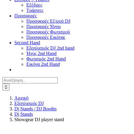
Εξέδρες
Τράσσες
Προσφορές
Προσφορές Εξ/μού DJ
Προσφορές Ήχου
Προσφορές Φωτισμού
Προσφορές Εικόνας
Second Hand
Εξοπλισμός DJ 2nd hand
Ήχος 2nd Hand
Φωτισμός 2nd Hand
Εικόνα 2nd Hand
Αναζήτηση
για:
Αρχική
Εξοπλισμός DJ
Dj Stands / DJ Booths
Dj Stands
Showgear DJ player stand