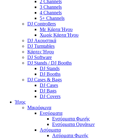
2 Channels
3 Channels
4 Channels
5+ Channels
DJ Controllers
Με Κάρτα Ήχου
Χωρίς Κάρτα Ήχου
DJ Ακουστικά
DJ Turntables
Κάρτες Ήχου
DJ Software
DJ Stands / DJ Booths
DJ Stands
DJ Booths
DJ Cases & Bags
DJ Cases
DJ Bags
DJ Covers
Ήχος
Μικρόφωνα
Ενσύρματα
Ενσύρματα Φωνής
Ενσύρματα Οργάνων
Ασύρματα
Ασύρματα Φωνής