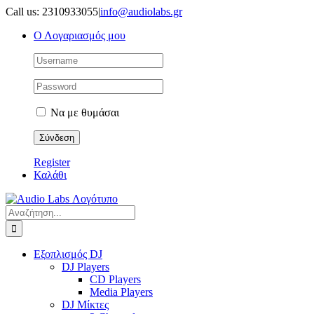
Μετάβαση
Call us: 2310933055
|
info@audiolabs.gr
στο
Ο Λογαριασμός μου
περιεχόμενο
Να με θυμάσαι
Register
Καλάθι
Αναζήτηση
για:
Εξοπλισμός DJ
DJ Players
CD Players
Media Players
DJ Μίκτες