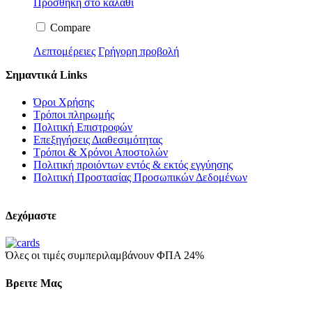
Προσθήκη στο καλάθι
Compare
Λεπτομέρειες
Γρήγορη προβολή
Σημαντικά Links
Όροι Χρήσης
Τρόποι πληρωμής
Πολιτική Επιστροφών
Επεξηγήσεις Διαθεσιμότητας
Τρόποι & Χρόνοι Αποστολών
Πολιτική προιόντων εντός & εκτός εγγύησης
Πολιτική Προστασίας Προσωπικών Δεδομένων
Δεχόμαστε
Όλες οι τιμές συμπεριλαμβάνουν ΦΠΑ 24%
Βρειτε Μας