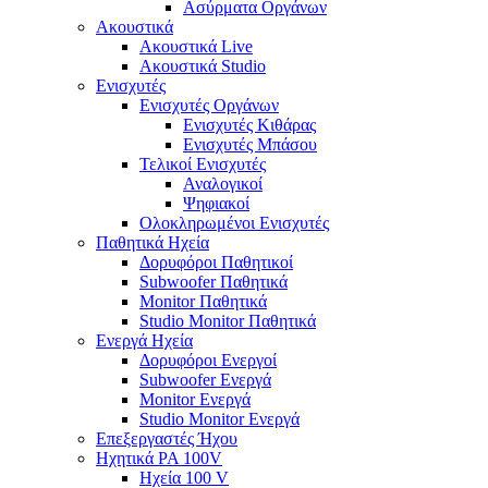
Ασύρματα Οργάνων
Ακουστικά
Ακουστικά Live
Ακουστικά Studio
Ενισχυτές
Ενισχυτές Οργάνων
Ενισχυτές Κιθάρας
Ενισχυτές Μπάσου
Τελικοί Ενισχυτές
Αναλογικοί
Ψηφιακοί
Ολοκληρωμένοι Ενισχυτές
Παθητικά Ηχεία
Δορυφόροι Παθητικοί
Subwoofer Παθητικά
Monitor Παθητικά
Studio Monitor Παθητικά
Ενεργά Ηχεία
Δορυφόροι Ενεργοί
Subwoofer Ενεργά
Monitor Ενεργά
Studio Monitor Ενεργά
Επεξεργαστές Ήχου
Ηχητικά PA 100V
Ηχεία 100 V