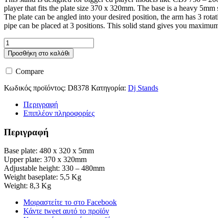
player that fits the plate size 370 x 320mm. The base is a heavy 5mm s
The plate can be angled into your desired position, the arm has 3 rotat
pipe can be placed at 3 positions. This solid stand gives you maximum f
Showgear
DJ
Προσθήκη στο καλάθι
player
stand
Compare
ποσότητα
Κωδικός προϊόντος:
D8378
Κατηγορία:
Dj Stands
Περιγραφή
Επιπλέον πληροφορίες
Περιγραφή
Base plate: 480 x 320 x 5mm
Upper plate: 370 x 320mm
Adjustable height: 330 – 480mm
Weight baseplate: 5,5 Kg
Weight: 8,3 Kg
Μοιραστείτε το στο Facebook
Κάντε tweet αυτό το προϊόν