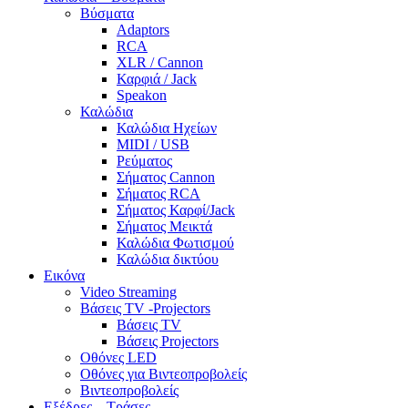
Βύσματα
Adaptors
RCA
XLR / Cannon
Καρφιά / Jack
Speakon
Καλώδια
Καλώδια Ηχείων
MIDI / USB
Ρεύματος
Σήματος Cannon
Σήματος RCA
Σήματος Καρφί/Jack
Σήματος Μεικτά
Καλώδια Φωτισμού
Καλώδια δικτύου
Εικόνα
Video Streaming
Βάσεις TV -Projectors
Βάσεις TV
Βάσεις Projectors
Οθόνες LED
Οθόνες για Βιντεοπροβολείς
Βιντεοπροβολείς
Εξέδρες – Τράσες