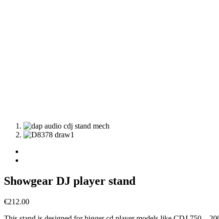
Showgear DJ player stand
€
212.00
This stand is designed for bigger cd player models like CDJ 750 – 20