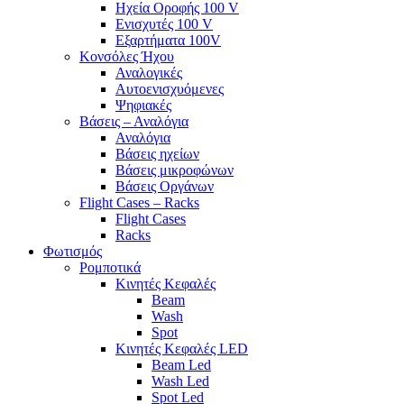
Ηχεία Οροφής 100 V
Ενισχυτές 100 V
Εξαρτήματα 100V
Κονσόλες Ήχου
Αναλογικές
Αυτοενισχυόμενες
Ψηφιακές
Βάσεις – Αναλόγια
Αναλόγια
Βάσεις ηχείων
Βάσεις μικροφώνων
Βάσεις Οργάνων
Flight Cases – Racks
Flight Cases
Racks
Φωτισμός
Ρομποτικά
Κινητές Κεφαλές
Beam
Wash
Spot
Κινητές Κεφαλές LED
Beam Led
Wash Led
Spot Led