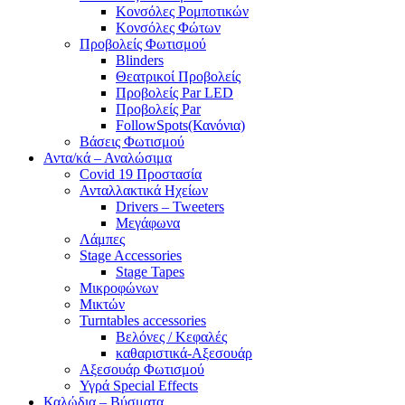
Κονσόλες Ρομποτικών
Κονσόλες Φώτων
Προβολείς Φωτισμού
Blinders
Θεατρικοί Προβολείς
Προβολείς Par LED
Προβολείς Par
FollowSpots(Κανόνια)
Βάσεις Φωτισμού
Αντα/κά – Αναλώσιμα
Covid 19 Προστασία
Ανταλλακτικά Ηχείων
Drivers – Tweeters
Μεγάφωνα
Λάμπες
Stage Accessories
Stage Tapes
Μικροφώνων
Μικτών
Turntables accessories
Βελόνες / Κεφαλές
καθαριστικά-Αξεσουάρ
Αξεσουάρ Φωτισμού
Υγρά Special Effects
Καλώδια – Βύσματα