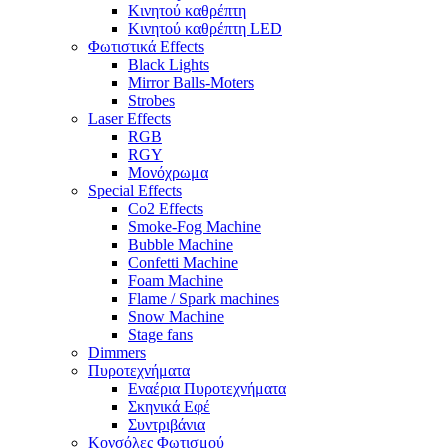
Κινητού καθρέπτη
Κινητού καθρέπτη LED
Φωτιστικά Effects
Black Lights
Mirror Balls-Moters
Strobes
Laser Effects
RGB
RGY
Μονόχρωμα
Special Effects
Co2 Effects
Smoke-Fog Machine
Bubble Machine
Confetti Machine
Foam Machine
Flame / Spark machines
Snow Machine
Stage fans
Dimmers
Πυροτεχνήματα
Εναέρια Πυροτεχνήματα
Σκηνικά Εφέ
Συντριβάνια
Κονσόλες Φωτισμού