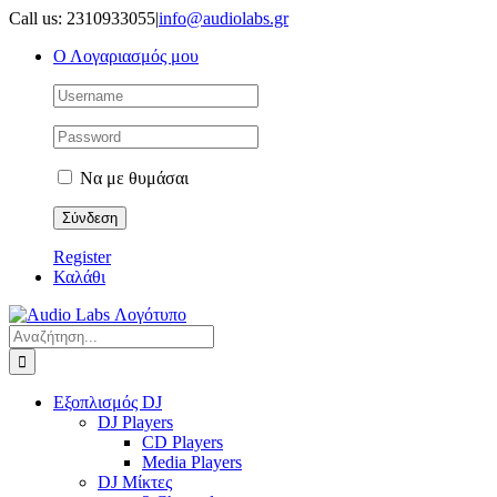
Μετάβαση
Call us: 2310933055
|
info@audiolabs.gr
στο
Ο Λογαριασμός μου
περιεχόμενο
Να με θυμάσαι
Register
Καλάθι
Αναζήτηση
για:
Εξοπλισμός DJ
DJ Players
CD Players
Media Players
DJ Μίκτες