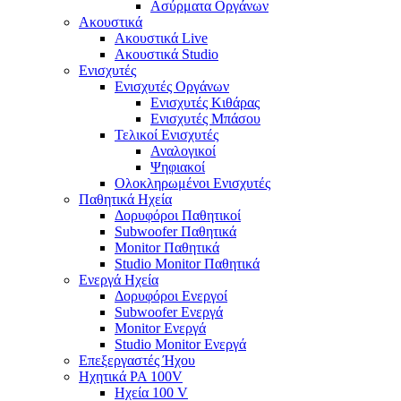
Ασύρματα Οργάνων
Ακουστικά
Ακουστικά Live
Ακουστικά Studio
Ενισχυτές
Ενισχυτές Οργάνων
Ενισχυτές Κιθάρας
Ενισχυτές Μπάσου
Τελικοί Ενισχυτές
Αναλογικοί
Ψηφιακοί
Ολοκληρωμένοι Ενισχυτές
Παθητικά Ηχεία
Δορυφόροι Παθητικοί
Subwoofer Παθητικά
Monitor Παθητικά
Studio Monitor Παθητικά
Ενεργά Ηχεία
Δορυφόροι Ενεργοί
Subwoofer Ενεργά
Monitor Ενεργά
Studio Monitor Ενεργά
Επεξεργαστές Ήχου
Ηχητικά PA 100V
Ηχεία 100 V