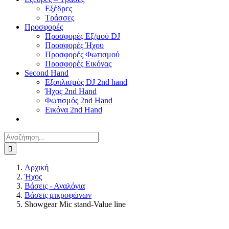
Εξέδρες
Τράσσες
Προσφορές
Προσφορές Εξ/μού DJ
Προσφορές Ήχου
Προσφορές Φωτισμού
Προσφορές Εικόνας
Second Hand
Εξοπλισμός DJ 2nd hand
Ήχος 2nd Hand
Φωτισμός 2nd Hand
Εικόνα 2nd Hand
Αναζήτηση
για:
Αρχική
Ήχος
Βάσεις - Αναλόγια
Βάσεις μικροφώνων
Showgear Mic stand-Value line