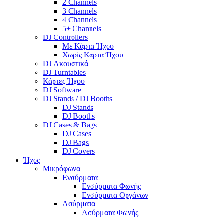
2 Channels
3 Channels
4 Channels
5+ Channels
DJ Controllers
Με Κάρτα Ήχου
Χωρίς Κάρτα Ήχου
DJ Ακουστικά
DJ Turntables
Κάρτες Ήχου
DJ Software
DJ Stands / DJ Booths
DJ Stands
DJ Booths
DJ Cases & Bags
DJ Cases
DJ Bags
DJ Covers
Ήχος
Μικρόφωνα
Ενσύρματα
Ενσύρματα Φωνής
Ενσύρματα Οργάνων
Ασύρματα
Ασύρματα Φωνής