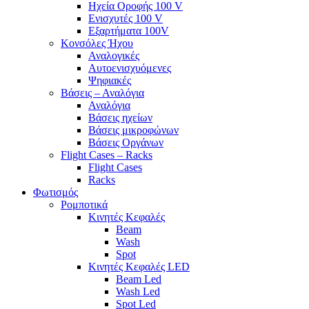
Ηχεία Οροφής 100 V
Ενισχυτές 100 V
Εξαρτήματα 100V
Κονσόλες Ήχου
Αναλογικές
Αυτοενισχυόμενες
Ψηφιακές
Βάσεις – Αναλόγια
Αναλόγια
Βάσεις ηχείων
Βάσεις μικροφώνων
Βάσεις Οργάνων
Flight Cases – Racks
Flight Cases
Racks
Φωτισμός
Ρομποτικά
Κινητές Κεφαλές
Beam
Wash
Spot
Κινητές Κεφαλές LED
Beam Led
Wash Led
Spot Led