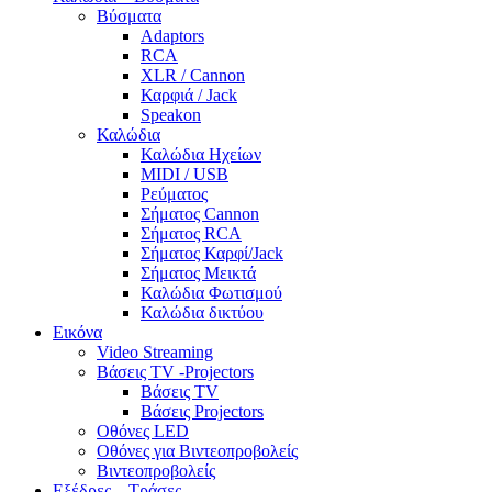
Βύσματα
Adaptors
RCA
XLR / Cannon
Καρφιά / Jack
Speakon
Καλώδια
Καλώδια Ηχείων
MIDI / USB
Ρεύματος
Σήματος Cannon
Σήματος RCA
Σήματος Καρφί/Jack
Σήματος Μεικτά
Καλώδια Φωτισμού
Καλώδια δικτύου
Εικόνα
Video Streaming
Βάσεις TV -Projectors
Βάσεις TV
Βάσεις Projectors
Οθόνες LED
Οθόνες για Βιντεοπροβολείς
Βιντεοπροβολείς
Εξέδρες – Τράσες