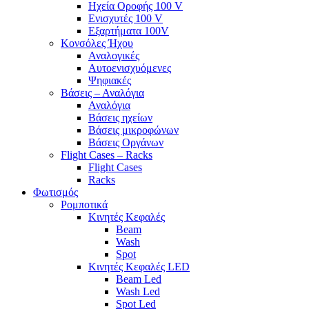
Ηχεία Οροφής 100 V
Ενισχυτές 100 V
Εξαρτήματα 100V
Κονσόλες Ήχου
Αναλογικές
Αυτοενισχυόμενες
Ψηφιακές
Βάσεις – Αναλόγια
Αναλόγια
Βάσεις ηχείων
Βάσεις μικροφώνων
Βάσεις Οργάνων
Flight Cases – Racks
Flight Cases
Racks
Φωτισμός
Ρομποτικά
Κινητές Κεφαλές
Beam
Wash
Spot
Κινητές Κεφαλές LED
Beam Led
Wash Led
Spot Led