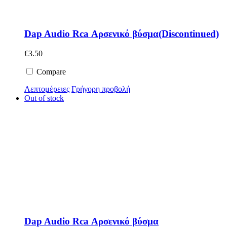
Dap Audio Rca Αρσενικό βύσμα(Discontinued)
€
3.50
Compare
Λεπτομέρειες
Γρήγορη προβολή
Out of stock
Dap Audio Rca Αρσενικό βύσμα