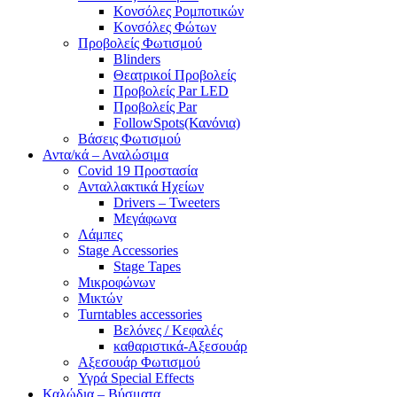
Κονσόλες Ρομποτικών
Κονσόλες Φώτων
Προβολείς Φωτισμού
Blinders
Θεατρικοί Προβολείς
Προβολείς Par LED
Προβολείς Par
FollowSpots(Κανόνια)
Βάσεις Φωτισμού
Αντα/κά – Αναλώσιμα
Covid 19 Προστασία
Ανταλλακτικά Ηχείων
Drivers – Tweeters
Μεγάφωνα
Λάμπες
Stage Accessories
Stage Tapes
Μικροφώνων
Μικτών
Turntables accessories
Βελόνες / Κεφαλές
καθαριστικά-Αξεσουάρ
Αξεσουάρ Φωτισμού
Υγρά Special Effects
Καλώδια – Βύσματα