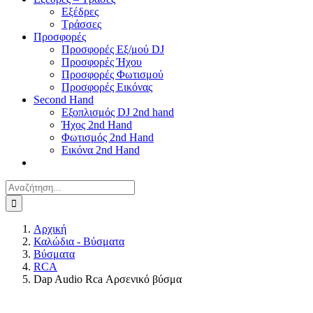
Εξέδρες
Τράσσες
Προσφορές
Προσφορές Εξ/μού DJ
Προσφορές Ήχου
Προσφορές Φωτισμού
Προσφορές Εικόνας
Second Hand
Εξοπλισμός DJ 2nd hand
Ήχος 2nd Hand
Φωτισμός 2nd Hand
Εικόνα 2nd Hand
Αναζήτηση
για:
Αρχική
Καλώδια - Βύσματα
Βύσματα
RCA
Dap Audio Rca Αρσενικό βύσμα