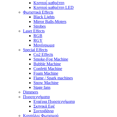
Κινητού καθρέπτη
Κινητού καθρέπτη LED
Φωτιστικά Effects
Black Lights
Mirror Balls-Moters
Strobes
Laser Effects
RGB
RGY
Μονόχρωμα
Special Effects
Co2 Effects
Smoke-Fog Machine
Bubble Machine
Confetti Machine
Foam Machine
Flame / Spark machines
Snow Machine
Stage fans
Dimmers
Πυροτεχνήματα
Εναέρια Πυροτεχνήματα
Σκηνικά Εφέ
Συντριβάνια
Κονσόλες Φωτισμού