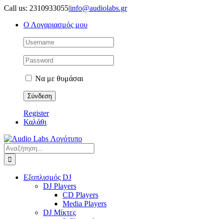
Μετάβαση
Call us: 2310933055
|
info@audiolabs.gr
στο
Ο Λογαριασμός μου
περιεχόμενο
Να με θυμάσαι
Register
Καλάθι
Αναζήτηση
για:
Εξοπλισμός DJ
DJ Players
CD Players
Media Players
DJ Μίκτες