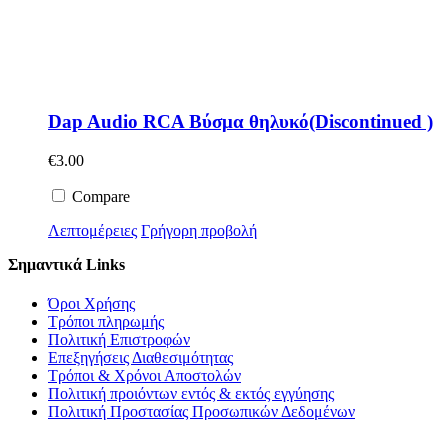
Dap Audio RCA Βύσμα θηλυκό(Discontinued )
€
3.00
Compare
Λεπτομέρειες
Γρήγορη προβολή
Σημαντικά Links
Όροι Χρήσης
Τρόποι πληρωμής
Πολιτική Επιστροφών
Επεξηγήσεις Διαθεσιμότητας
Τρόποι & Χρόνοι Αποστολών
Πολιτική προιόντων εντός & εκτός εγγύησης
Πολιτική Προστασίας Προσωπικών Δεδομένων