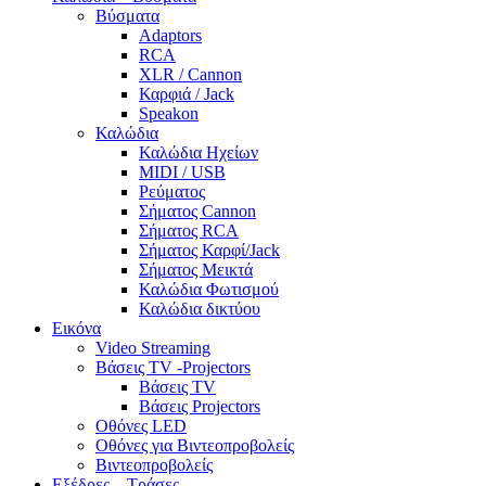
Βύσματα
Adaptors
RCA
XLR / Cannon
Καρφιά / Jack
Speakon
Καλώδια
Καλώδια Ηχείων
MIDI / USB
Ρεύματος
Σήματος Cannon
Σήματος RCA
Σήματος Καρφί/Jack
Σήματος Μεικτά
Καλώδια Φωτισμού
Καλώδια δικτύου
Εικόνα
Video Streaming
Βάσεις TV -Projectors
Βάσεις TV
Βάσεις Projectors
Οθόνες LED
Οθόνες για Βιντεοπροβολείς
Βιντεοπροβολείς
Εξέδρες – Τράσες