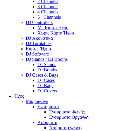
2 Channels
3 Channels
4 Channels
5+ Channels
DJ Controllers
Με Κάρτα Ήχου
Χωρίς Κάρτα Ήχου
DJ Ακουστικά
DJ Turntables
Κάρτες Ήχου
DJ Software
DJ Stands / DJ Booths
DJ Stands
DJ Booths
DJ Cases & Bags
DJ Cases
DJ Bags
DJ Covers
Ήχος
Μικρόφωνα
Ενσύρματα
Ενσύρματα Φωνής
Ενσύρματα Οργάνων
Ασύρματα
Ασύρματα Φωνής