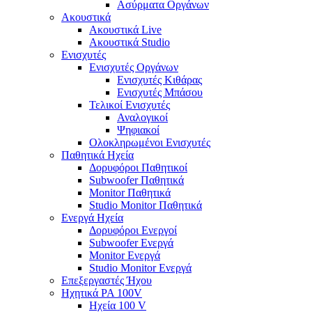
Ασύρματα Οργάνων
Ακουστικά
Ακουστικά Live
Ακουστικά Studio
Ενισχυτές
Ενισχυτές Οργάνων
Ενισχυτές Κιθάρας
Ενισχυτές Μπάσου
Τελικοί Ενισχυτές
Αναλογικοί
Ψηφιακοί
Ολοκληρωμένοι Ενισχυτές
Παθητικά Ηχεία
Δορυφόροι Παθητικοί
Subwoofer Παθητικά
Monitor Παθητικά
Studio Monitor Παθητικά
Ενεργά Ηχεία
Δορυφόροι Ενεργοί
Subwoofer Ενεργά
Monitor Ενεργά
Studio Monitor Ενεργά
Επεξεργαστές Ήχου
Ηχητικά PA 100V
Ηχεία 100 V