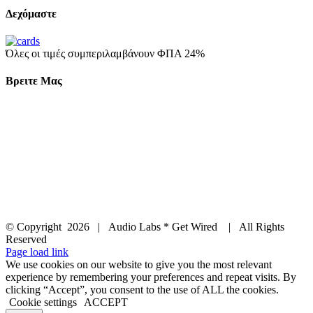
Δεχόμαστε
Όλες οι τιμές συμπεριλαμβάνουν ΦΠΑ 24%
Βρειτε Μας
© Copyright
2026 | Audio Labs * Get Wired | All Rights
Reserved
Facebook
Instagram
YouTube
LinkedIn
X
Page load link
We use cookies on our website to give you the most relevant
experience by remembering your preferences and repeat visits. By
clicking “Accept”, you consent to the use of ALL the cookies.
Cookie settings
ACCEPT