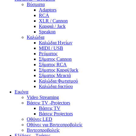
Βύσματα
Adaptors
RCA
XLR / Cannon
Καρφιά / Jack
Speakon
Καλώδια
Καλώδια Ηχείων
MIDI / USB
Ρεύματος
Σήματος Cannon
Σήματος RCA
Σήματος Καρφί/Jack
Σήματος Μεικτά
Καλώδια Φωτισμού
Καλώδια δικτύου
Εικόνα
Video Streaming
Βάσεις TV -Projectors
Βάσεις TV
Βάσεις Projectors
Οθόνες LED
Οθόνες για Βιντεοπροβολείς
Βιντεοπροβολείς
Εξέδρες – Τράσες