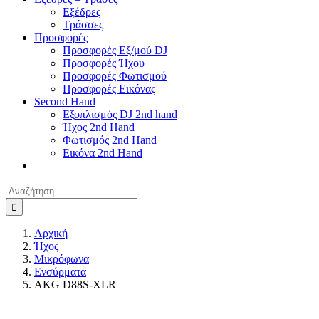
Εξέδρες
Τράσσες
Προσφορές
Προσφορές Εξ/μού DJ
Προσφορές Ήχου
Προσφορές Φωτισμού
Προσφορές Εικόνας
Second Hand
Εξοπλισμός DJ 2nd hand
Ήχος 2nd Hand
Φωτισμός 2nd Hand
Εικόνα 2nd Hand
Αναζήτηση
για:
Αρχική
Ήχος
Μικρόφωνα
Ενσύρματα
AKG D88S-XLR