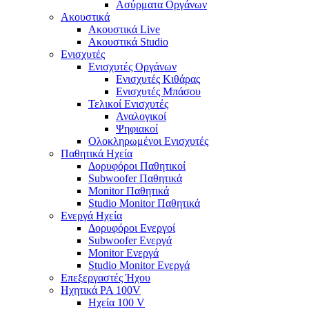
Ασύρματα Οργάνων
Ακουστικά
Ακουστικά Live
Ακουστικά Studio
Ενισχυτές
Ενισχυτές Οργάνων
Ενισχυτές Κιθάρας
Ενισχυτές Μπάσου
Τελικοί Ενισχυτές
Αναλογικοί
Ψηφιακοί
Ολοκληρωμένοι Ενισχυτές
Παθητικά Ηχεία
Δορυφόροι Παθητικοί
Subwoofer Παθητικά
Monitor Παθητικά
Studio Monitor Παθητικά
Ενεργά Ηχεία
Δορυφόροι Ενεργοί
Subwoofer Ενεργά
Monitor Ενεργά
Studio Monitor Ενεργά
Επεξεργαστές Ήχου
Ηχητικά PA 100V
Ηχεία 100 V