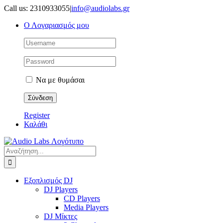
Μετάβαση
Call us: 2310933055
|
info@audiolabs.gr
στο
Ο Λογαριασμός μου
περιεχόμενο
Να με θυμάσαι
Register
Καλάθι
Αναζήτηση
για:
Εξοπλισμός DJ
DJ Players
CD Players
Media Players
DJ Μίκτες