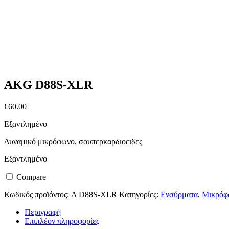
AKG D88S-XLR
€
60.00
Εξαντλημένο
Δυναμικό μικρόφωνο, σουπερκαρδιοειδες
Εξαντλημένο
Compare
Κωδικός προϊόντος:
A D88S-XLR
Κατηγορίες:
Ενσύρματα
,
Μικρόφ
Περιγραφή
Επιπλέον πληροφορίες