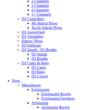
2 Channels
3 Channels
4 Channels
5+ Channels
DJ Controllers
Με Κάρτα Ήχου
Χωρίς Κάρτα Ήχου
DJ Ακουστικά
DJ Turntables
Κάρτες Ήχου
DJ Software
DJ Stands / DJ Booths
DJ Stands
DJ Booths
DJ Cases & Bags
DJ Cases
DJ Bags
DJ Covers
Ήχος
Μικρόφωνα
Ενσύρματα
Ενσύρματα Φωνής
Ενσύρματα Οργάνων
Ασύρματα
Ασύρματα Φωνής