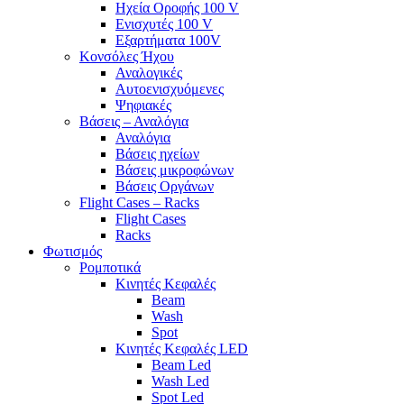
Ηχεία Οροφής 100 V
Ενισχυτές 100 V
Εξαρτήματα 100V
Κονσόλες Ήχου
Αναλογικές
Αυτοενισχυόμενες
Ψηφιακές
Βάσεις – Αναλόγια
Αναλόγια
Βάσεις ηχείων
Βάσεις μικροφώνων
Βάσεις Οργάνων
Flight Cases – Racks
Flight Cases
Racks
Φωτισμός
Ρομποτικά
Κινητές Κεφαλές
Beam
Wash
Spot
Κινητές Κεφαλές LED
Beam Led
Wash Led
Spot Led