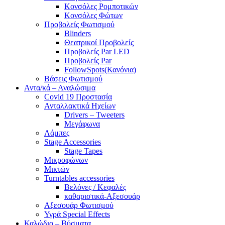
Κονσόλες Ρομποτικών
Κονσόλες Φώτων
Προβολείς Φωτισμού
Blinders
Θεατρικοί Προβολείς
Προβολείς Par LED
Προβολείς Par
FollowSpots(Κανόνια)
Βάσεις Φωτισμού
Αντα/κά – Αναλώσιμα
Covid 19 Προστασία
Ανταλλακτικά Ηχείων
Drivers – Tweeters
Μεγάφωνα
Λάμπες
Stage Accessories
Stage Tapes
Μικροφώνων
Μικτών
Turntables accessories
Βελόνες / Κεφαλές
καθαριστικά-Αξεσουάρ
Αξεσουάρ Φωτισμού
Υγρά Special Effects
Καλώδια – Βύσματα