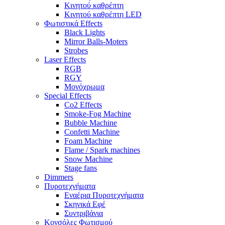
Κινητού καθρέπτη
Κινητού καθρέπτη LED
Φωτιστικά Effects
Black Lights
Mirror Balls-Moters
Strobes
Laser Effects
RGB
RGY
Μονόχρωμα
Special Effects
Co2 Effects
Smoke-Fog Machine
Bubble Machine
Confetti Machine
Foam Machine
Flame / Spark machines
Snow Machine
Stage fans
Dimmers
Πυροτεχνήματα
Εναέρια Πυροτεχνήματα
Σκηνικά Εφέ
Συντριβάνια
Κονσόλες Φωτισμού