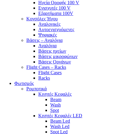
Ηχεία Οροφής 100 V
Ενισχυτές 100 V
Εξαρτήματα 100V
Κονσόλες Ήχου
Αναλογικές
Αυτοενισχυόμενες
Ψηφιακές
Βάσεις – Αναλόγια
Αναλόγια
Βάσεις ηχείων
Βάσεις μικροφώνων
Βάσεις Οργάνων
Flight Cases – Racks
Flight Cases
Racks
Φωτισμός
Ρομποτικά
Κινητές Κεφαλές
Beam
Wash
Spot
Κινητές Κεφαλές LED
Beam Led
Wash Led
Spot Led