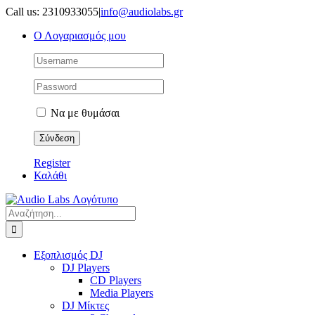
Μετάβαση
Call us: 2310933055
|
info@audiolabs.gr
στο
Ο Λογαριασμός μου
περιεχόμενο
Να με θυμάσαι
Register
Καλάθι
Αναζήτηση
για:
Εξοπλισμός DJ
DJ Players
CD Players
Media Players
DJ Μίκτες