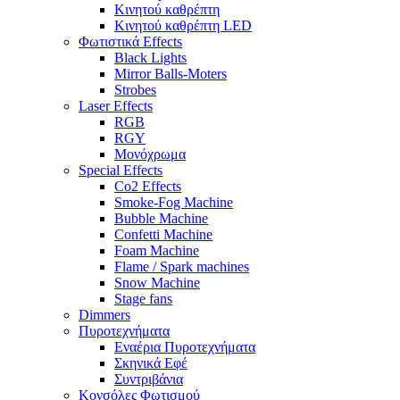
Κινητού καθρέπτη
Κινητού καθρέπτη LED
Φωτιστικά Effects
Black Lights
Mirror Balls-Moters
Strobes
Laser Effects
RGB
RGY
Μονόχρωμα
Special Effects
Co2 Effects
Smoke-Fog Machine
Bubble Machine
Confetti Machine
Foam Machine
Flame / Spark machines
Snow Machine
Stage fans
Dimmers
Πυροτεχνήματα
Εναέρια Πυροτεχνήματα
Σκηνικά Εφέ
Συντριβάνια
Κονσόλες Φωτισμού