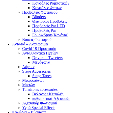
Κονσόλες Ρομποτικών
Κονσόλες Φώτων
Προβολείς Φωτισμού
Blinders
Θεατρικοί Προβολείς
Προβολείς Par LED
Προβολείς Par
FollowSpots(Κανόνια)
Βάσεις Φωτισμού
Αντα/κά – Αναλώσιμα
Covid 19 Προστασία
Ανταλλακτικά Ηχείων
Drivers – Tweeters
Μεγάφωνα
Λάμπες
Stage Accessories
Stage Tapes
Μικροφώνων
Μικτών
Turntables accessories
Βελόνες / Κεφαλές
καθαριστικά-Αξεσουάρ
Αξεσουάρ Φωτισμού
Υγρά Special Effects
Καλώδια – Βύσματα