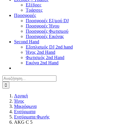
Εξέδρες
Τράσσες
Προσφορές
Προσφορές Εξ/μού DJ
Προσφορές Ήχου
Προσφορές Φωτισμού
Προσφορές Εικόνας
Second Hand
Εξοπλισμός DJ 2nd hand
Ήχος 2nd Hand
Φωτισμός 2nd Hand
Εικόνα 2nd Hand
Αναζήτηση
για:
Αρχική
Ήχος
Μικρόφωνα
Ενσύρματα
Ενσύρματα Φωνής
AKG C 5