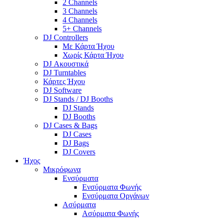
2 Channels
3 Channels
4 Channels
5+ Channels
DJ Controllers
Με Κάρτα Ήχου
Χωρίς Κάρτα Ήχου
DJ Ακουστικά
DJ Turntables
Κάρτες Ήχου
DJ Software
DJ Stands / DJ Booths
DJ Stands
DJ Booths
DJ Cases & Bags
DJ Cases
DJ Bags
DJ Covers
Ήχος
Μικρόφωνα
Ενσύρματα
Ενσύρματα Φωνής
Ενσύρματα Οργάνων
Ασύρματα
Ασύρματα Φωνής