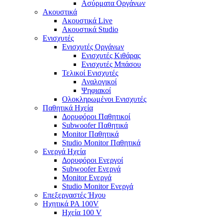
Ασύρματα Οργάνων
Ακουστικά
Ακουστικά Live
Ακουστικά Studio
Ενισχυτές
Ενισχυτές Οργάνων
Ενισχυτές Κιθάρας
Ενισχυτές Μπάσου
Τελικοί Ενισχυτές
Αναλογικοί
Ψηφιακοί
Ολοκληρωμένοι Ενισχυτές
Παθητικά Ηχεία
Δορυφόροι Παθητικοί
Subwoofer Παθητικά
Monitor Παθητικά
Studio Monitor Παθητικά
Ενεργά Ηχεία
Δορυφόροι Ενεργοί
Subwoofer Ενεργά
Monitor Ενεργά
Studio Monitor Ενεργά
Επεξεργαστές Ήχου
Ηχητικά PA 100V
Ηχεία 100 V