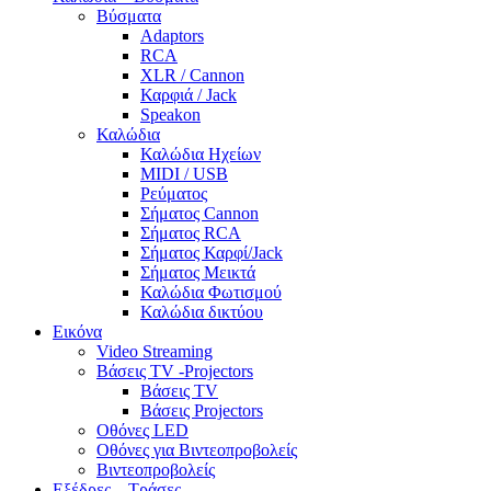
Βύσματα
Adaptors
RCA
XLR / Cannon
Καρφιά / Jack
Speakon
Καλώδια
Καλώδια Ηχείων
MIDI / USB
Ρεύματος
Σήματος Cannon
Σήματος RCA
Σήματος Καρφί/Jack
Σήματος Μεικτά
Καλώδια Φωτισμού
Καλώδια δικτύου
Εικόνα
Video Streaming
Βάσεις TV -Projectors
Βάσεις TV
Βάσεις Projectors
Οθόνες LED
Οθόνες για Βιντεοπροβολείς
Βιντεοπροβολείς
Εξέδρες – Τράσες