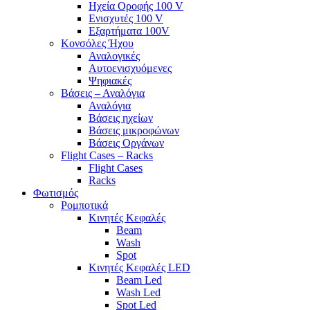
Ηχεία Οροφής 100 V
Ενισχυτές 100 V
Εξαρτήματα 100V
Κονσόλες Ήχου
Αναλογικές
Αυτοενισχυόμενες
Ψηφιακές
Βάσεις – Αναλόγια
Αναλόγια
Βάσεις ηχείων
Βάσεις μικροφώνων
Βάσεις Οργάνων
Flight Cases – Racks
Flight Cases
Racks
Φωτισμός
Ρομποτικά
Κινητές Κεφαλές
Beam
Wash
Spot
Κινητές Κεφαλές LED
Beam Led
Wash Led
Spot Led