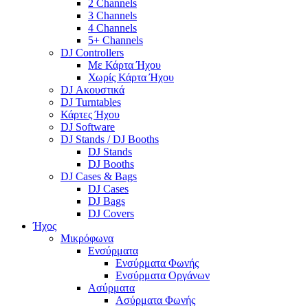
2 Channels
3 Channels
4 Channels
5+ Channels
DJ Controllers
Με Κάρτα Ήχου
Χωρίς Κάρτα Ήχου
DJ Ακουστικά
DJ Turntables
Κάρτες Ήχου
DJ Software
DJ Stands / DJ Booths
DJ Stands
DJ Booths
DJ Cases & Bags
DJ Cases
DJ Bags
DJ Covers
Ήχος
Μικρόφωνα
Ενσύρματα
Ενσύρματα Φωνής
Ενσύρματα Οργάνων
Ασύρματα
Ασύρματα Φωνής