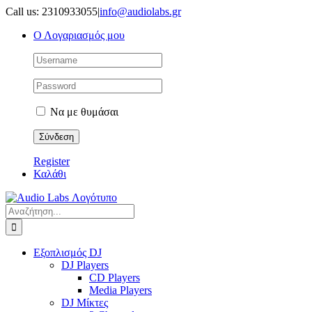
Μετάβαση
Call us: 2310933055
|
info@audiolabs.gr
στο
Ο Λογαριασμός μου
περιεχόμενο
Να με θυμάσαι
Register
Καλάθι
Αναζήτηση
για:
Εξοπλισμός DJ
DJ Players
CD Players
Media Players
DJ Μίκτες