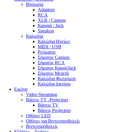
Βύσματα
Adaptors
RCA
XLR / Cannon
Καρφιά / Jack
Speakon
Καλώδια
Καλώδια Ηχείων
MIDI / USB
Ρεύματος
Σήματος Cannon
Σήματος RCA
Σήματος Καρφί/Jack
Σήματος Μεικτά
Καλώδια Φωτισμού
Καλώδια δικτύου
Εικόνα
Video Streaming
Βάσεις TV -Projectors
Βάσεις TV
Βάσεις Projectors
Οθόνες LED
Οθόνες για Βιντεοπροβολείς
Βιντεοπροβολείς
Εξέδρες – Τράσες