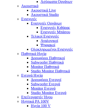
Ασύρματα Οργάνων
Ακουστικά
Ακουστικά Live
Ακουστικά Studio
Ενισχυτές
Ενισχυτές Οργάνων
Ενισχυτές Κιθάρας
Ενισχυτές Μπάσου
Τελικοί Ενισχυτές
Αναλογικοί
Ψηφιακοί
Ολοκληρωμένοι Ενισχυτές
Παθητικά Ηχεία
Δορυφόροι Παθητικοί
Subwoofer Παθητικά
Monitor Παθητικά
Studio Monitor Παθητικά
Ενεργά Ηχεία
Δορυφόροι Ενεργοί
Subwoofer Ενεργά
Monitor Ενεργά
Studio Monitor Ενεργά
Επεξεργαστές Ήχου
Ηχητικά PA 100V
Ηχεία 100 V