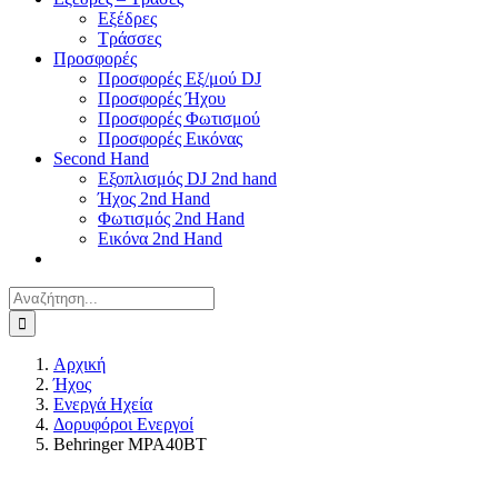
Εξέδρες
Τράσσες
Προσφορές
Προσφορές Εξ/μού DJ
Προσφορές Ήχου
Προσφορές Φωτισμού
Προσφορές Εικόνας
Second Hand
Εξοπλισμός DJ 2nd hand
Ήχος 2nd Hand
Φωτισμός 2nd Hand
Εικόνα 2nd Hand
Αναζήτηση
για:
Αρχική
Ήχος
Ενεργά Ηχεία
Δορυφόροι Ενεργοί
Behringer MPA40BT