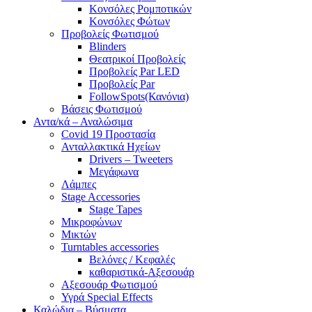
Κονσόλες Ρομποτικών
Κονσόλες Φώτων
Προβολείς Φωτισμού
Blinders
Θεατρικοί Προβολείς
Προβολείς Par LED
Προβολείς Par
FollowSpots(Κανόνια)
Βάσεις Φωτισμού
Αντα/κά – Αναλώσιμα
Covid 19 Προστασία
Ανταλλακτικά Ηχείων
Drivers – Tweeters
Μεγάφωνα
Λάμπες
Stage Accessories
Stage Tapes
Μικροφώνων
Μικτών
Turntables accessories
Βελόνες / Κεφαλές
καθαριστικά-Αξεσουάρ
Αξεσουάρ Φωτισμού
Υγρά Special Effects
Καλώδια – Βύσματα