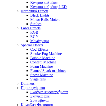
Κινητού καθρέπτη
Κινητού καθρέπτη LED
Φωτιστικά Effects
Black Lights
Mirror Balls-Moters
Strobes
Laser Effects
RGB
RGY
Μονόχρωμα
Special Effects
Co2 Effects
Smoke-Fog Machine
Bubble Machine
Confetti Machine
Foam Machine
Flame / Spark machines
Snow Machine
Stage fans
Dimmers
Πυροτεχνήματα
Εναέρια Πυροτεχνήματα
Σκηνικά Εφέ
Συντριβάνια
Κονσόλες Φωτισμού