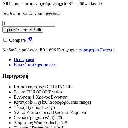
All in one – αυτοενισχυόμενo ηχείo 8″ – 200w class D
Διαθέσιμο κατόπιν παραγγελίας
Behringer
MPA200BT
Προσθήκη στο καλάθι
ποσότητα
Compare
Κωδικός προϊόντος:
E011696
Κατηγορία:
Δορυφόροι Ενεργοί
Περιγραφή
Επιπλέον πληροφορίες
Περιγραφή
Κατασκευαστής: BEHRINGER
Σειρά: EUROPORT series
Εγγύηση: 1 Χρόνος Εγγύηση
Κατηγορία Ηχείου: Δορυφόροι (full range)
Τύπος Ηχείου: Ενεργό
Υλικό Κατασκευής: Πλαστική Καμπίνα
Συνολική Ισχύς (Watt): 200
Διάμετρος Woofer (inches): 8
Tweeter / Driver (inches): 1