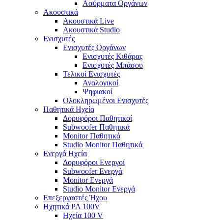
Ασύρματα Οργάνων
Ακουστικά
Ακουστικά Live
Ακουστικά Studio
Ενισχυτές
Ενισχυτές Οργάνων
Ενισχυτές Κιθάρας
Ενισχυτές Μπάσου
Τελικοί Ενισχυτές
Αναλογικοί
Ψηφιακοί
Ολοκληρωμένοι Ενισχυτές
Παθητικά Ηχεία
Δορυφόροι Παθητικοί
Subwoofer Παθητικά
Monitor Παθητικά
Studio Monitor Παθητικά
Ενεργά Ηχεία
Δορυφόροι Ενεργοί
Subwoofer Ενεργά
Monitor Ενεργά
Studio Monitor Ενεργά
Επεξεργαστές Ήχου
Ηχητικά PA 100V
Ηχεία 100 V