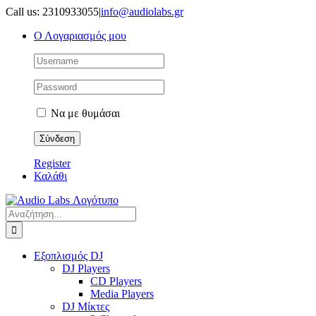
Μετάβαση
Call us: 2310933055
|
info@audiolabs.gr
στο
Ο Λογαριασμός μου
περιεχόμενο
Να με θυμάσαι
Register
Καλάθι
Αναζήτηση
για:
Εξοπλισμός DJ
DJ Players
CD Players
Media Players
DJ Μίκτες