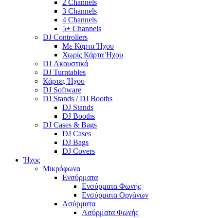
2 Channels
3 Channels
4 Channels
5+ Channels
DJ Controllers
Με Κάρτα Ήχου
Χωρίς Κάρτα Ήχου
DJ Ακουστικά
DJ Turntables
Κάρτες Ήχου
DJ Software
DJ Stands / DJ Booths
DJ Stands
DJ Booths
DJ Cases & Bags
DJ Cases
DJ Bags
DJ Covers
Ήχος
Μικρόφωνα
Ενσύρματα
Ενσύρματα Φωνής
Ενσύρματα Οργάνων
Ασύρματα
Ασύρματα Φωνής