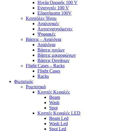
Ηχεία Οροφής 100 V
Ενισχυτές 100 V
Εξαρτήματα 100V
Κονσόλες Ήχου
Αναλογικές
Αυτοενισχυόμενες
Ψηφιακές
Βάσεις – Αναλόγια
Αναλόγια
Βάσεις ηχείων
Βάσεις μικροφώνων
Βάσεις Οργάνων
Flight Cases – Racks
Flight Cases
Racks
Φωτισμός
Ρομποτικά
Κινητές Κεφαλές
Beam
Wash
Spot
Κινητές Κεφαλές LED
Beam Led
Wash Led
Spot Led