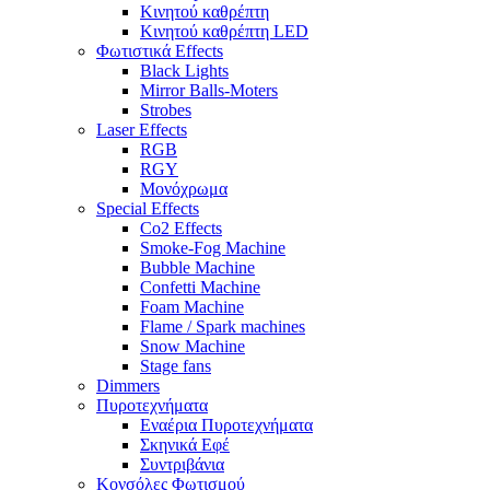
Κινητού καθρέπτη
Κινητού καθρέπτη LED
Φωτιστικά Effects
Black Lights
Mirror Balls-Moters
Strobes
Laser Effects
RGB
RGY
Μονόχρωμα
Special Effects
Co2 Effects
Smoke-Fog Machine
Bubble Machine
Confetti Machine
Foam Machine
Flame / Spark machines
Snow Machine
Stage fans
Dimmers
Πυροτεχνήματα
Εναέρια Πυροτεχνήματα
Σκηνικά Εφέ
Συντριβάνια
Κονσόλες Φωτισμού