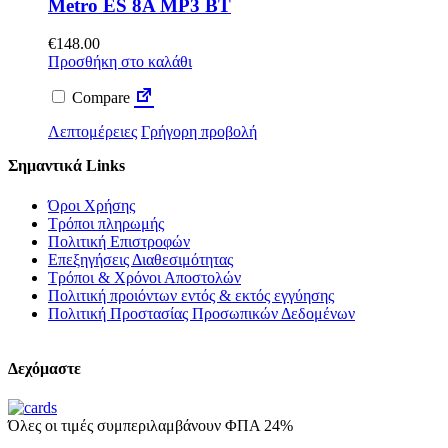
Metro ES 8A MP3 BT
€
148.00
Προσθήκη στο καλάθι
Compare
Λεπτομέρειες
Γρήγορη προβολή
Σημαντικά Links
Όροι Χρήσης
Τρόποι πληρωμής
Πολιτική Επιστροφών
Επεξηγήσεις Διαθεσιμότητας
Τρόποι & Χρόνοι Αποστολών
Πολιτική προιόντων εντός & εκτός εγγύησης
Πολιτική Προστασίας Προσωπικών Δεδομένων
Δεχόμαστε
Όλες οι τιμές συμπεριλαμβάνουν ΦΠΑ 24%