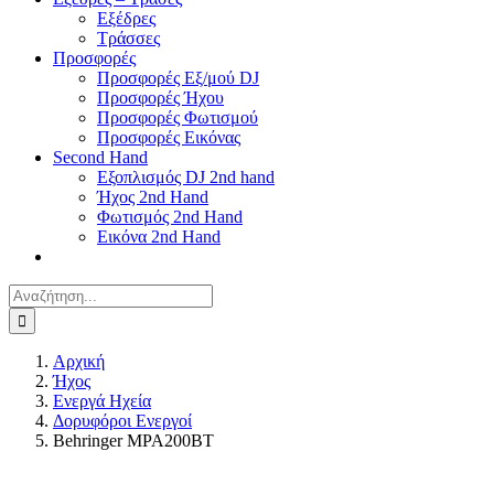
Εξέδρες
Τράσσες
Προσφορές
Προσφορές Εξ/μού DJ
Προσφορές Ήχου
Προσφορές Φωτισμού
Προσφορές Εικόνας
Second Hand
Εξοπλισμός DJ 2nd hand
Ήχος 2nd Hand
Φωτισμός 2nd Hand
Εικόνα 2nd Hand
Αναζήτηση
για:
Αρχική
Ήχος
Ενεργά Ηχεία
Δορυφόροι Ενεργοί
Behringer MPA200BT