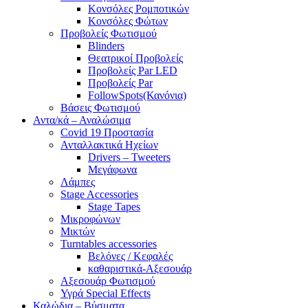
Κονσόλες Ρομποτικών
Κονσόλες Φώτων
Προβολείς Φωτισμού
Blinders
Θεατρικοί Προβολείς
Προβολείς Par LED
Προβολείς Par
FollowSpots(Κανόνια)
Βάσεις Φωτισμού
Αντα/κά – Αναλώσιμα
Covid 19 Προστασία
Ανταλλακτικά Ηχείων
Drivers – Tweeters
Μεγάφωνα
Λάμπες
Stage Accessories
Stage Tapes
Μικροφώνων
Μικτών
Turntables accessories
Βελόνες / Κεφαλές
καθαριστικά-Αξεσουάρ
Αξεσουάρ Φωτισμού
Υγρά Special Effects
Καλώδια – Βύσματα