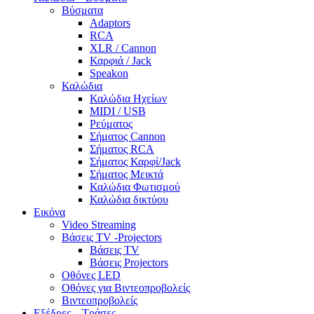
Βύσματα
Adaptors
RCA
XLR / Cannon
Καρφιά / Jack
Speakon
Καλώδια
Καλώδια Ηχείων
MIDI / USB
Ρεύματος
Σήματος Cannon
Σήματος RCA
Σήματος Καρφί/Jack
Σήματος Μεικτά
Καλώδια Φωτισμού
Καλώδια δικτύου
Εικόνα
Video Streaming
Βάσεις TV -Projectors
Βάσεις TV
Βάσεις Projectors
Οθόνες LED
Οθόνες για Βιντεοπροβολείς
Βιντεοπροβολείς
Εξέδρες – Τράσες