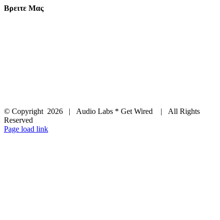
Βρειτε Μας
© Copyright
2026 | Audio Labs * Get Wired | All Rights
Reserved
Facebook
Instagram
YouTube
LinkedIn
X
Page load link
Go
to
Top