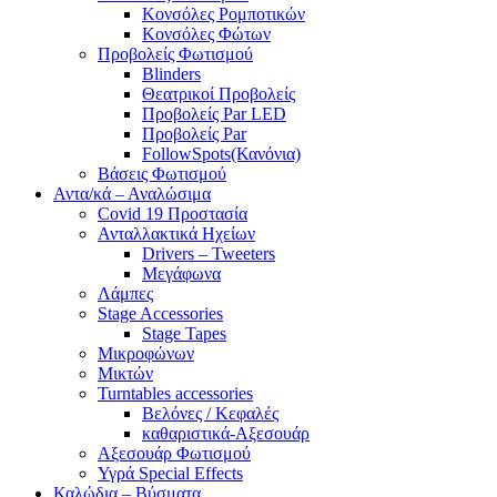
Κονσόλες Ρομποτικών
Κονσόλες Φώτων
Προβολείς Φωτισμού
Blinders
Θεατρικοί Προβολείς
Προβολείς Par LED
Προβολείς Par
FollowSpots(Κανόνια)
Βάσεις Φωτισμού
Αντα/κά – Αναλώσιμα
Covid 19 Προστασία
Ανταλλακτικά Ηχείων
Drivers – Tweeters
Μεγάφωνα
Λάμπες
Stage Accessories
Stage Tapes
Μικροφώνων
Μικτών
Turntables accessories
Βελόνες / Κεφαλές
καθαριστικά-Αξεσουάρ
Αξεσουάρ Φωτισμού
Υγρά Special Effects
Καλώδια – Βύσματα