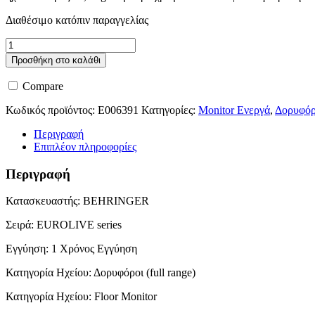
Διαθέσιμο κατόπιν παραγγελίας
Behringer
B115W
Προσθήκη στο καλάθι
ποσότητα
Compare
Κωδικός προϊόντος:
E006391
Κατηγορίες:
Monitor Ενεργά
,
Δορυφόρ
Περιγραφή
Επιπλέον πληροφορίες
Περιγραφή
Κατασκευαστής: BEHRINGER
Σειρά: EUROLIVE series
Εγγύηση: 1 Χρόνος Εγγύηση
Κατηγορία Ηχείου: Δορυφόροι (full range)
Κατηγορία Ηχείου: Floor Monitor