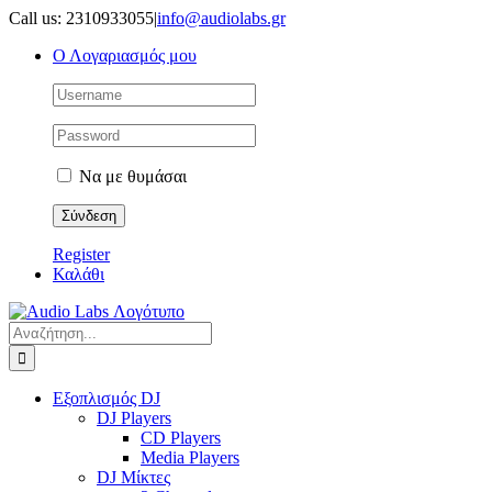
Μετάβαση
Call us: 2310933055
|
info@audiolabs.gr
στο
Ο Λογαριασμός μου
περιεχόμενο
Να με θυμάσαι
Register
Καλάθι
Αναζήτηση
για:
Εξοπλισμός DJ
DJ Players
CD Players
Media Players
DJ Μίκτες