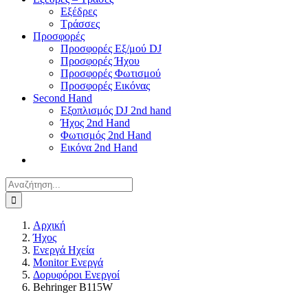
Εξέδρες
Τράσσες
Προσφορές
Προσφορές Εξ/μού DJ
Προσφορές Ήχου
Προσφορές Φωτισμού
Προσφορές Εικόνας
Second Hand
Εξοπλισμός DJ 2nd hand
Ήχος 2nd Hand
Φωτισμός 2nd Hand
Εικόνα 2nd Hand
Αναζήτηση
για:
Αρχική
Ήχος
Ενεργά Ηχεία
Monitor Ενεργά
Δορυφόροι Ενεργοί
Behringer B115W