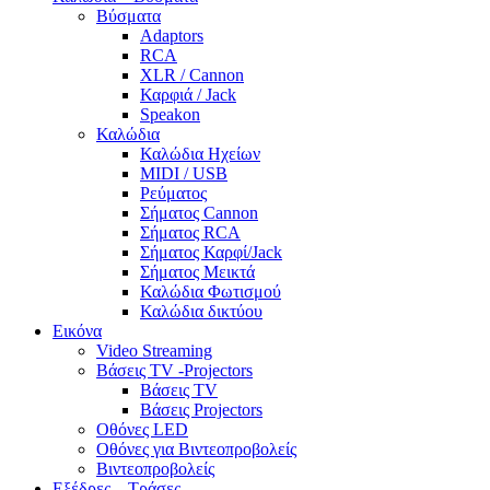
Βύσματα
Adaptors
RCA
XLR / Cannon
Καρφιά / Jack
Speakon
Καλώδια
Καλώδια Ηχείων
MIDI / USB
Ρεύματος
Σήματος Cannon
Σήματος RCA
Σήματος Καρφί/Jack
Σήματος Μεικτά
Καλώδια Φωτισμού
Καλώδια δικτύου
Εικόνα
Video Streaming
Βάσεις TV -Projectors
Βάσεις TV
Βάσεις Projectors
Οθόνες LED
Οθόνες για Βιντεοπροβολείς
Βιντεοπροβολείς
Εξέδρες – Τράσες