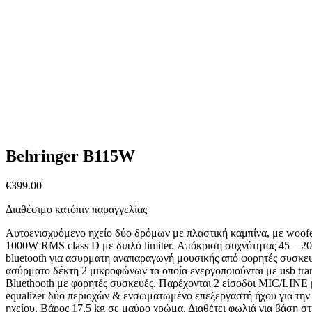
Behringer B115W
€
399.00
Διαθέσιμο κατόπιν παραγγελίας
Αυτοενισχυόμενο ηχείο δύο δρόμων με πλαστική καμπίνα, με woofer
1000W RMS class D με διπλό limiter. Απόκριση συχνότητας 45 – 2
bluetooth για ασυρματη αναπαραγωγή μουσικής από φορητές συσκ
ασύρματο δέκτη 2 μικροφώνων τα οποία ενεργοποιούνται με usb tra
Bluethooth με φορητές συσκευές. Παρέχονται 2 είσοδοι MIC/LINE μ
equalizer δύο περιοχών & ενσωματωμένο επεξεργαστή ήχου για την
ηχείου. Bάρος 17,5 kg σε μαύρο χρώμα. Διαθέτει φωλιά για βάση στ