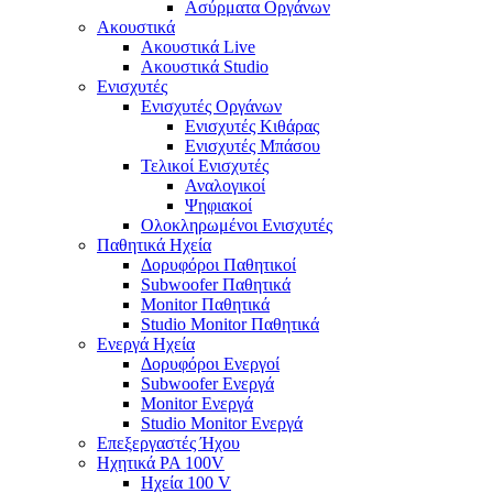
Ασύρματα Οργάνων
Ακουστικά
Ακουστικά Live
Ακουστικά Studio
Ενισχυτές
Ενισχυτές Οργάνων
Ενισχυτές Κιθάρας
Ενισχυτές Μπάσου
Τελικοί Ενισχυτές
Αναλογικοί
Ψηφιακοί
Ολοκληρωμένοι Ενισχυτές
Παθητικά Ηχεία
Δορυφόροι Παθητικοί
Subwoofer Παθητικά
Monitor Παθητικά
Studio Monitor Παθητικά
Ενεργά Ηχεία
Δορυφόροι Ενεργοί
Subwoofer Ενεργά
Monitor Ενεργά
Studio Monitor Ενεργά
Επεξεργαστές Ήχου
Ηχητικά PA 100V
Ηχεία 100 V