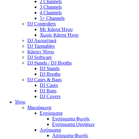
2 Channels
3 Channels
4 Channels
5+ Channels
DJ Controllers
Με Κάρτα Ήχου
Χωρίς Κάρτα Ήχου
DJ Ακουστικά
DJ Turntables
Κάρτες Ήχου
DJ Software
DJ Stands / DJ Booths
DJ Stands
DJ Booths
DJ Cases & Bags
DJ Cases
DJ Bags
DJ Covers
Ήχος
Μικρόφωνα
Ενσύρματα
Ενσύρματα Φωνής
Ενσύρματα Οργάνων
Ασύρματα
Ασύρματα Φωνής