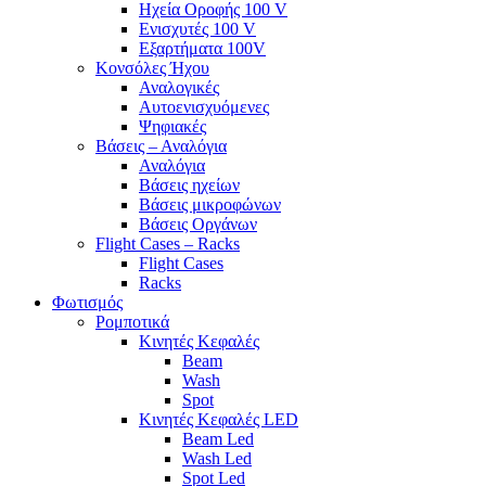
Ηχεία Οροφής 100 V
Ενισχυτές 100 V
Εξαρτήματα 100V
Κονσόλες Ήχου
Αναλογικές
Αυτοενισχυόμενες
Ψηφιακές
Βάσεις – Αναλόγια
Αναλόγια
Βάσεις ηχείων
Βάσεις μικροφώνων
Βάσεις Οργάνων
Flight Cases – Racks
Flight Cases
Racks
Φωτισμός
Ρομποτικά
Κινητές Κεφαλές
Beam
Wash
Spot
Κινητές Κεφαλές LED
Beam Led
Wash Led
Spot Led