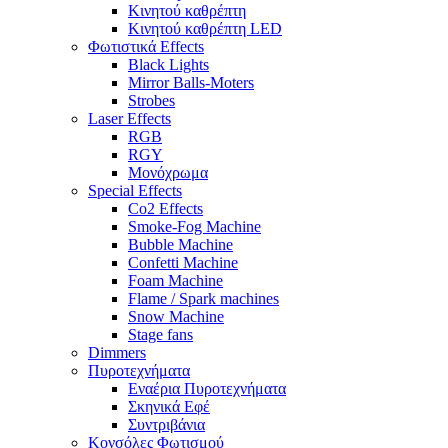
Κινητού καθρέπτη
Κινητού καθρέπτη LED
Φωτιστικά Effects
Black Lights
Mirror Balls-Moters
Strobes
Laser Effects
RGB
RGY
Μονόχρωμα
Special Effects
Co2 Effects
Smoke-Fog Machine
Bubble Machine
Confetti Machine
Foam Machine
Flame / Spark machines
Snow Machine
Stage fans
Dimmers
Πυροτεχνήματα
Εναέρια Πυροτεχνήματα
Σκηνικά Εφέ
Συντριβάνια
Κονσόλες Φωτισμού