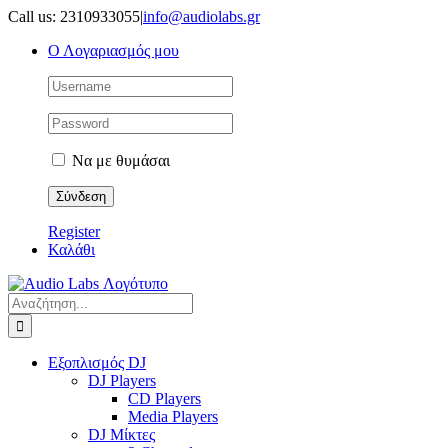
Μετάβαση
Call us: 2310933055
|
info@audiolabs.gr
στο
Ο Λογαριασμός μου
περιεχόμενο
Να με θυμάσαι
Register
Καλάθι
Αναζήτηση
για:
Εξοπλισμός DJ
DJ Players
CD Players
Media Players
DJ Μίκτες