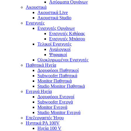
Ασύρματα Οργάνων
Ακουστικά
Ακουστικά Live
Ακουστικά Studio
Ενισχυτές
Ενισχυτές Οργάνων
Ενισχυτές Κιθάρας
Ενισχυτές Μπάσου
Τελικοί Ενισχυτές
Αναλογικοί
Ψηφιακοί
Ολοκληρωμένοι Ενισχυτές
Παθητικά Ηχεία
Δορυφόροι Παθητικοί
Subwoofer Παθητικά
Monitor Παθητικά
Studio Monitor Παθητικά
Ενεργά Ηχεία
Δορυφόροι Ενεργοί
Subwoofer Ενεργά
Monitor Ενεργά
Studio Monitor Ενεργά
Επεξεργαστές Ήχου
Ηχητικά PA 100V
Ηχεία 100 V