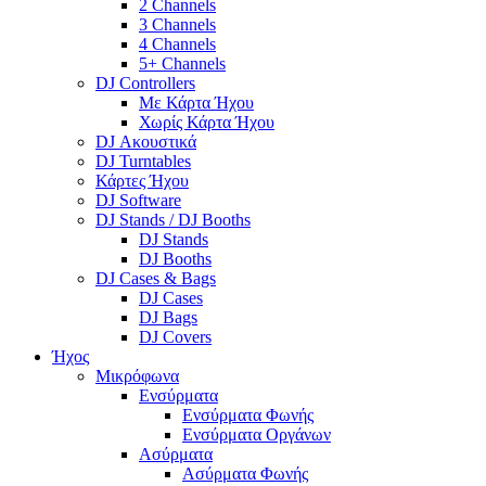
2 Channels
3 Channels
4 Channels
5+ Channels
DJ Controllers
Με Κάρτα Ήχου
Χωρίς Κάρτα Ήχου
DJ Ακουστικά
DJ Turntables
Κάρτες Ήχου
DJ Software
DJ Stands / DJ Booths
DJ Stands
DJ Booths
DJ Cases & Bags
DJ Cases
DJ Bags
DJ Covers
Ήχος
Μικρόφωνα
Ενσύρματα
Ενσύρματα Φωνής
Ενσύρματα Οργάνων
Ασύρματα
Ασύρματα Φωνής