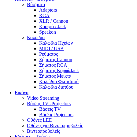
Βύσματα
Adaptors
RCA
XLR / Cannon
Καρφιά / Jack
Speakon
Καλώδια
Καλώδια Ηχείων
MIDI / USB
Ρεύματος
Σήματος Cannon
Σήματος RCA
Σήματος Καρφί/Jack
Σήματος Μεικτά
Καλώδια Φωτισμού
Καλώδια δικτύου
Εικόνα
Video Streaming
Βάσεις TV -Projectors
Βάσεις TV
Βάσεις Projectors
Οθόνες LED
Οθόνες για Βιντεοπροβολείς
Βιντεοπροβολείς
Εξέδρες – Τράσες