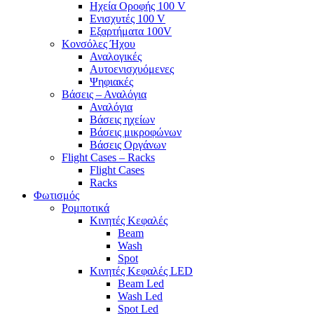
Ηχεία Οροφής 100 V
Ενισχυτές 100 V
Εξαρτήματα 100V
Κονσόλες Ήχου
Αναλογικές
Αυτοενισχυόμενες
Ψηφιακές
Βάσεις – Αναλόγια
Αναλόγια
Βάσεις ηχείων
Βάσεις μικροφώνων
Βάσεις Οργάνων
Flight Cases – Racks
Flight Cases
Racks
Φωτισμός
Ρομποτικά
Κινητές Κεφαλές
Beam
Wash
Spot
Κινητές Κεφαλές LED
Beam Led
Wash Led
Spot Led