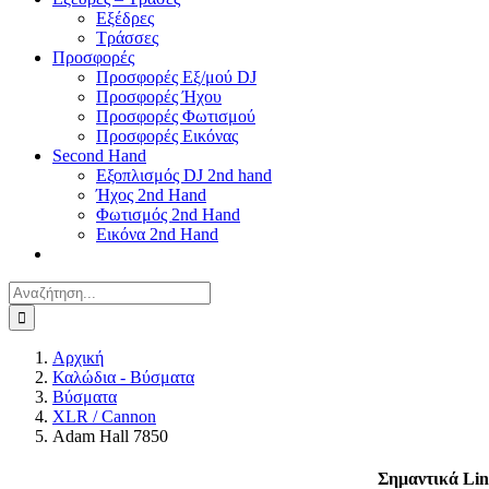
Εξέδρες
Τράσσες
Προσφορές
Προσφορές Εξ/μού DJ
Προσφορές Ήχου
Προσφορές Φωτισμού
Προσφορές Εικόνας
Second Hand
Εξοπλισμός DJ 2nd hand
Ήχος 2nd Hand
Φωτισμός 2nd Hand
Εικόνα 2nd Hand
Αναζήτηση
για:
Αρχική
Καλώδια - Βύσματα
Βύσματα
XLR / Cannon
Adam Hall 7850
Σημαντικά Lin