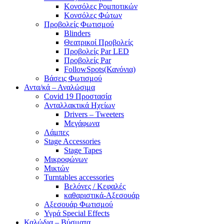
Κονσόλες Ρομποτικών
Κονσόλες Φώτων
Προβολείς Φωτισμού
Blinders
Θεατρικοί Προβολείς
Προβολείς Par LED
Προβολείς Par
FollowSpots(Κανόνια)
Βάσεις Φωτισμού
Αντα/κά – Αναλώσιμα
Covid 19 Προστασία
Ανταλλακτικά Ηχείων
Drivers – Tweeters
Μεγάφωνα
Λάμπες
Stage Accessories
Stage Tapes
Μικροφώνων
Μικτών
Turntables accessories
Βελόνες / Κεφαλές
καθαριστικά-Αξεσουάρ
Αξεσουάρ Φωτισμού
Υγρά Special Effects
Καλώδια – Βύσματα