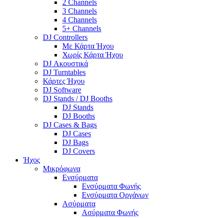
2 Channels
3 Channels
4 Channels
5+ Channels
DJ Controllers
Με Κάρτα Ήχου
Χωρίς Κάρτα Ήχου
DJ Ακουστικά
DJ Turntables
Κάρτες Ήχου
DJ Software
DJ Stands / DJ Booths
DJ Stands
DJ Booths
DJ Cases & Bags
DJ Cases
DJ Bags
DJ Covers
Ήχος
Μικρόφωνα
Ενσύρματα
Ενσύρματα Φωνής
Ενσύρματα Οργάνων
Ασύρματα
Ασύρματα Φωνής