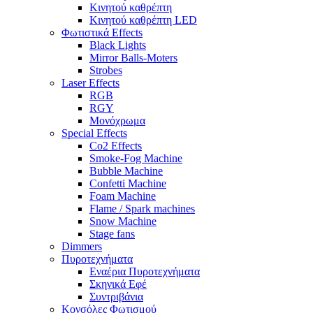
Κινητού καθρέπτη
Κινητού καθρέπτη LED
Φωτιστικά Effects
Black Lights
Mirror Balls-Moters
Strobes
Laser Effects
RGB
RGY
Μονόχρωμα
Special Effects
Co2 Effects
Smoke-Fog Machine
Bubble Machine
Confetti Machine
Foam Machine
Flame / Spark machines
Snow Machine
Stage fans
Dimmers
Πυροτεχνήματα
Εναέρια Πυροτεχνήματα
Σκηνικά Εφέ
Συντριβάνια
Κονσόλες Φωτισμού