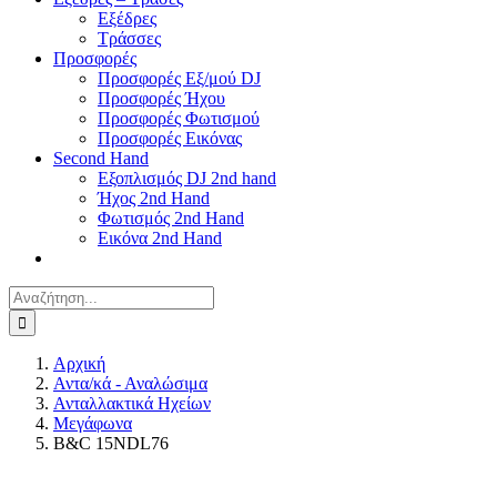
Εξέδρες
Τράσσες
Προσφορές
Προσφορές Εξ/μού DJ
Προσφορές Ήχου
Προσφορές Φωτισμού
Προσφορές Εικόνας
Second Hand
Εξοπλισμός DJ 2nd hand
Ήχος 2nd Hand
Φωτισμός 2nd Hand
Εικόνα 2nd Hand
Αναζήτηση
για:
Αρχική
Αντα/κά - Αναλώσιμα
Ανταλλακτικά Ηχείων
Μεγάφωνα
B&C 15NDL76