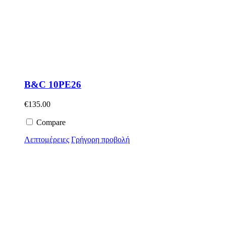
B&C 10PE26
€
135.00
Compare
Λεπτομέρειες
Γρήγορη προβολή