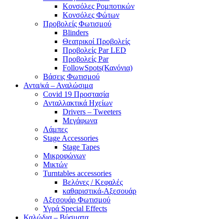
Κονσόλες Ρομποτικών
Κονσόλες Φώτων
Προβολείς Φωτισμού
Blinders
Θεατρικοί Προβολείς
Προβολείς Par LED
Προβολείς Par
FollowSpots(Κανόνια)
Βάσεις Φωτισμού
Αντα/κά – Αναλώσιμα
Covid 19 Προστασία
Ανταλλακτικά Ηχείων
Drivers – Tweeters
Μεγάφωνα
Λάμπες
Stage Accessories
Stage Tapes
Μικροφώνων
Μικτών
Turntables accessories
Βελόνες / Κεφαλές
καθαριστικά-Αξεσουάρ
Αξεσουάρ Φωτισμού
Υγρά Special Effects
Καλώδια – Βύσματα