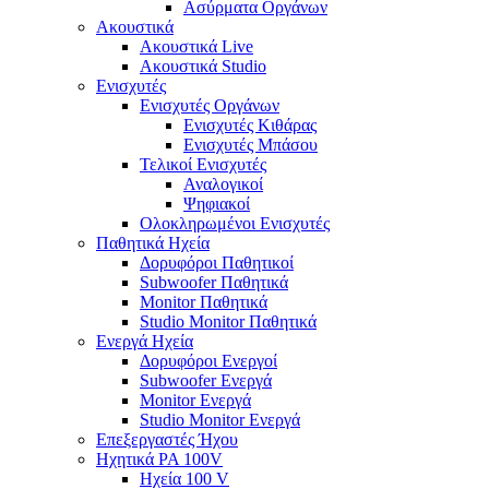
Ασύρματα Οργάνων
Ακουστικά
Ακουστικά Live
Ακουστικά Studio
Ενισχυτές
Ενισχυτές Οργάνων
Ενισχυτές Κιθάρας
Ενισχυτές Μπάσου
Τελικοί Ενισχυτές
Αναλογικοί
Ψηφιακοί
Ολοκληρωμένοι Ενισχυτές
Παθητικά Ηχεία
Δορυφόροι Παθητικοί
Subwoofer Παθητικά
Monitor Παθητικά
Studio Monitor Παθητικά
Ενεργά Ηχεία
Δορυφόροι Ενεργοί
Subwoofer Ενεργά
Monitor Ενεργά
Studio Monitor Ενεργά
Επεξεργαστές Ήχου
Ηχητικά PA 100V
Ηχεία 100 V