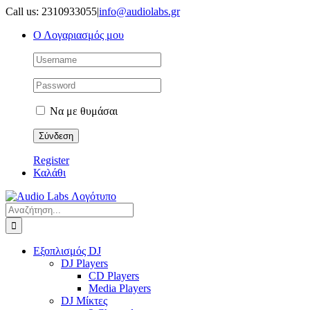
Μετάβαση
Call us: 2310933055
|
info@audiolabs.gr
στο
Ο Λογαριασμός μου
περιεχόμενο
Να με θυμάσαι
Register
Καλάθι
Αναζήτηση
για:
Εξοπλισμός DJ
DJ Players
CD Players
Media Players
DJ Μίκτες