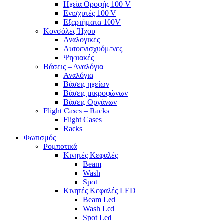
Ηχεία Οροφής 100 V
Ενισχυτές 100 V
Εξαρτήματα 100V
Κονσόλες Ήχου
Αναλογικές
Αυτοενισχυόμενες
Ψηφιακές
Βάσεις – Αναλόγια
Αναλόγια
Βάσεις ηχείων
Βάσεις μικροφώνων
Βάσεις Οργάνων
Flight Cases – Racks
Flight Cases
Racks
Φωτισμός
Ρομποτικά
Κινητές Κεφαλές
Beam
Wash
Spot
Κινητές Κεφαλές LED
Beam Led
Wash Led
Spot Led