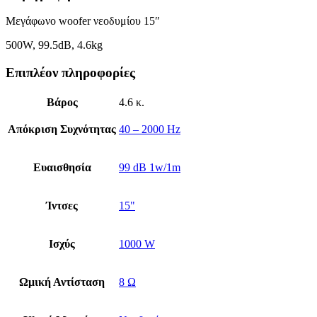
Μεγάφωνο woofer νεοδυμίου 15″
500W, 99.5dΒ, 4.6kg
Επιπλέον πληροφορίες
Βάρος
4.6 κ.
Απόκριση Συχνότητας
40 – 2000 Hz
Ευαισθησία
99 dB 1w/1m
Ίντσες
15"
Ισχύς
1000 W
Ωμική Αντίσταση
8 Ω