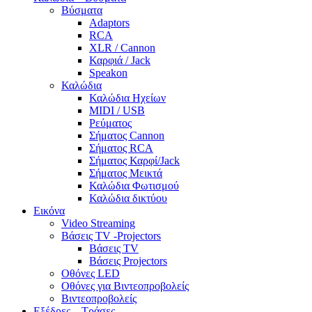
Βύσματα
Adaptors
RCA
XLR / Cannon
Καρφιά / Jack
Speakon
Καλώδια
Καλώδια Ηχείων
MIDI / USB
Ρεύματος
Σήματος Cannon
Σήματος RCA
Σήματος Καρφί/Jack
Σήματος Μεικτά
Καλώδια Φωτισμού
Καλώδια δικτύου
Εικόνα
Video Streaming
Βάσεις TV -Projectors
Βάσεις TV
Βάσεις Projectors
Οθόνες LED
Οθόνες για Βιντεοπροβολείς
Βιντεοπροβολείς
Εξέδρες – Τράσες