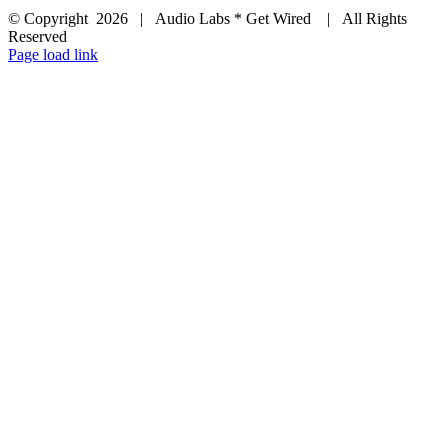
© Copyright
2026 | Audio Labs * Get Wired | All Rights
Reserved
Facebook
Instagram
YouTube
LinkedIn
X
Page load link
Go
to
Top