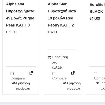
Alpha star
Alpha Star
Eurolit
Πυροτεχνήματα
Πυροτεχνήματα
BLACK
49 βολές Purple
19 βολών Red
€
47.00
Pearl ΚΑΤ. F3
Peony ΚΑΤ. F2
€
71.00
€
37.00
Προσθήκη
στο
καλάθι
Compare
Compare
Compa
Γρήγορη
Γρήγορη
Γρ
προβολή
προβολή
πρ