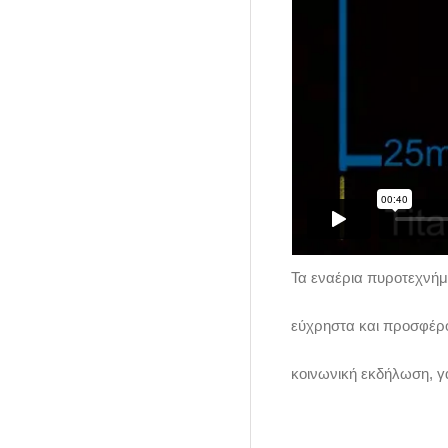
Τα εναέρια πυροτεχνήμ
εύχρηστα και προσφέρο
κοινωνική εκδήλωση, γά