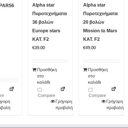
Alpha star
Alpha star
e PAR56
Πυροτεχνήματα
Πυροτεχνήματα
36 βολών
20 βολών
Europe stars
Mission to Mars
ΚΑΤ. F2
ΚΑΤ. F2
€
39.00
€
49.00
Προσθήκη
Προσθήκη
στο
στο
καλάθι
καλάθι
re
Compare
Compare
ήγορη
Γρήγορη
Γρήγορη
οβολή
προβολή
προβολή