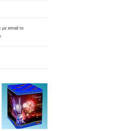
ε με email το
ν