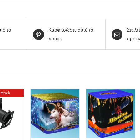
υτό το
Καρφιτσώστε αυτό το
Στείλτ
προϊόν
προϊό
 stock