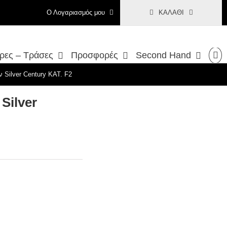
Ο Λογαριασμός μου
ΚΑΛΆΘΙ
ρες – Τράσες
Προσφορές
Second Hand
 Silver Century ΚΑΤ. F2
Silver