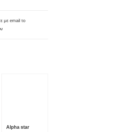
τε με email το
όν
Alpha star