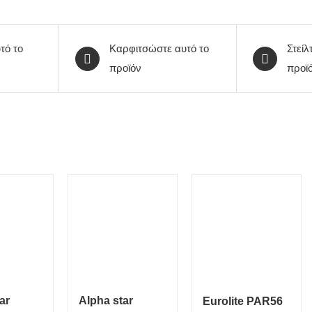
τό το
Καρφιτσώστε αυτό το
Στείλ
προϊόν
προϊ
ar
Alpha star
Eurolite PAR56