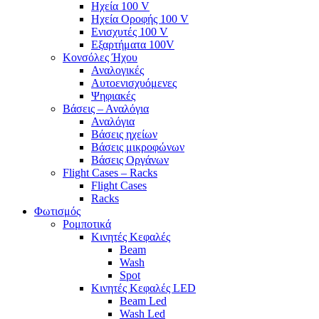
Ηχεία 100 V
Ηχεία Οροφής 100 V
Ενισχυτές 100 V
Εξαρτήματα 100V
Κονσόλες Ήχου
Αναλογικές
Αυτοενισχυόμενες
Ψηφιακές
Βάσεις – Αναλόγια
Αναλόγια
Βάσεις ηχείων
Βάσεις μικροφώνων
Βάσεις Οργάνων
Flight Cases – Racks
Flight Cases
Racks
Φωτισμός
Ρομποτικά
Κινητές Κεφαλές
Beam
Wash
Spot
Κινητές Κεφαλές LED
Beam Led
Wash Led