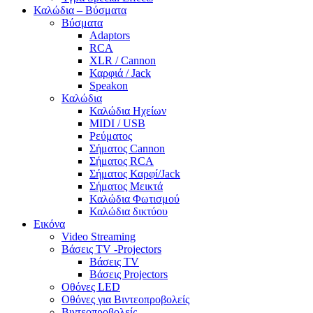
Καλώδια – Βύσματα
Βύσματα
Adaptors
RCA
XLR / Cannon
Καρφιά / Jack
Speakon
Καλώδια
Καλώδια Ηχείων
MIDI / USB
Ρεύματος
Σήματος Cannon
Σήματος RCA
Σήματος Καρφί/Jack
Σήματος Μεικτά
Καλώδια Φωτισμού
Καλώδια δικτύου
Εικόνα
Video Streaming
Βάσεις TV -Projectors
Βάσεις TV
Βάσεις Projectors
Οθόνες LED
Οθόνες για Βιντεοπροβολείς
Βιντεοπροβολείς