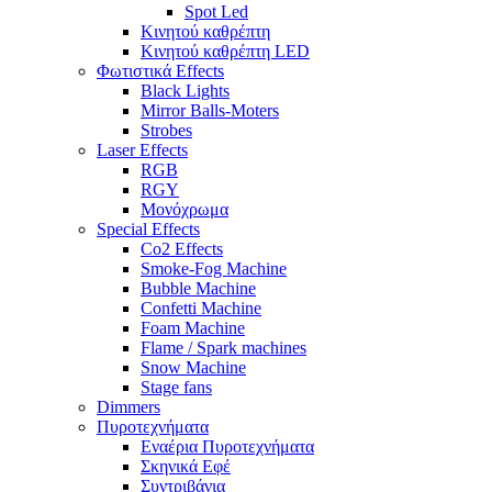
Spot Led
Κινητού καθρέπτη
Κινητού καθρέπτη LED
Φωτιστικά Effects
Black Lights
Mirror Balls-Moters
Strobes
Laser Effects
RGB
RGY
Μονόχρωμα
Special Effects
Co2 Effects
Smoke-Fog Machine
Bubble Machine
Confetti Machine
Foam Machine
Flame / Spark machines
Snow Machine
Stage fans
Dimmers
Πυροτεχνήματα
Εναέρια Πυροτεχνήματα
Σκηνικά Εφέ
Συντριβάνια