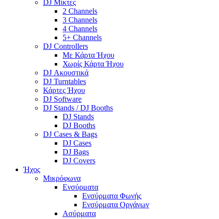
DJ Μίκτες
2 Channels
3 Channels
4 Channels
5+ Channels
DJ Controllers
Με Κάρτα Ήχου
Χωρίς Κάρτα Ήχου
DJ Ακουστικά
DJ Turntables
Κάρτες Ήχου
DJ Software
DJ Stands / DJ Booths
DJ Stands
DJ Booths
DJ Cases & Bags
DJ Cases
DJ Bags
DJ Covers
Ήχος
Μικρόφωνα
Ενσύρματα
Ενσύρματα Φωνής
Ενσύρματα Οργάνων
Ασύρματα