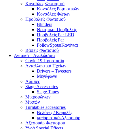
Κονσόλες Φωτισμού
Κονσόλες Ρομποτικών
Κονσόλες Φώτων
Προβολείς Φωτισμού
Blinders
Θεατρικοί Προβολείς
Προβολείς Par LED
Προβολείς Par
FollowSpots(Κανόνια)
Βάσεις Φωτισμού
Αντα/κά – Αναλώσιμα
Covid 19 Προστασία
Ανταλλακτικά Ηχείων
Drivers – Tweeters
Μεγάφωνα
Λάμπες
Stage Accessories
Stage Tapes
Μικροφώνων
Μικτών
Turntables accessories
Βελόνες / Κεφαλές
καθαριστικά-Αξεσουάρ
Αξεσουάρ Φωτισμού
Υγρά Special Effects