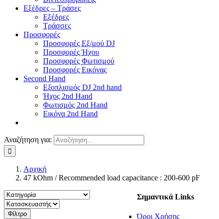
Εξέδρες – Τράσες
Εξέδρες
Τράσσες
Προσφορές
Προσφορές Εξ/μού DJ
Προσφορές Ήχου
Προσφορές Φωτισμού
Προσφορές Εικόνας
Second Hand
Εξοπλισμός DJ 2nd hand
Ήχος 2nd Hand
Φωτισμός 2nd Hand
Εικόνα 2nd Hand
Αναζήτηση για:
Αρχική
47 kOhm / Recommended load capacitance : 200-600 pF
Σημαντικά Links
Φίλτρο
Όροι Χρήσης