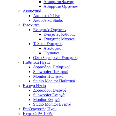
Ασύρματα Φωνής
Ασύρματα Οργάνων
Ακουστικά
Ακουστικά Live
Ακουστικά Studio
Ενισχυτές
Ενισχυτές Οργάνων
Ενισχυτές Κιθάρας
Ενισχυτές Μπάσου
Τελικοί Ενισχυτές
Αναλογικοί
Ψηφιακοί
Ολοκληρωμένοι Ενισχυτές
Παθητικά Ηχεία
Δορυφόροι Παθητικοί
Subwoofer Παθητικά
Monitor Παθητικά
Studio Monitor Παθητικά
Ενεργά Ηχεία
Δορυφόροι Ενεργοί
Subwoofer Ενεργά
Monitor Ενεργά
Studio Monitor Ενεργά
Επεξεργαστές Ήχου
Ηχητικά PA 100V