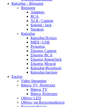
Καλώδια – Βύσματα
Βύσματα
Adaptors
RCA
XLR / Cannon
Καρφιά / Jack
Speakon
Καλώδια
Καλώδια Ηχείων
MIDI / USB
Ρεύματος
Σήματος Cannon
Σήματος RCA
Σήματος Καρφί/Jack
Σήματος Μεικτά
Καλώδια Φωτισμού
Καλώδια δικτύου
Εικόνα
Video Streaming
Βάσεις TV -Projectors
Βάσεις TV
Βάσεις Projectors
Οθόνες LED
Οθόνες για Βιντεοπροβολείς
Βιντεοπροβολείς