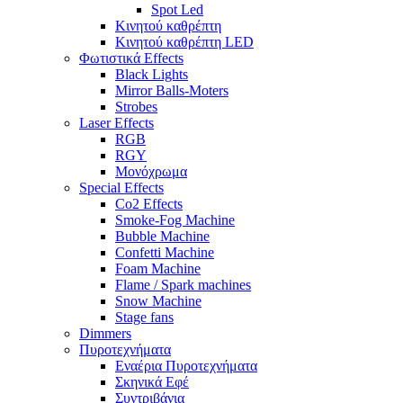
Spot Led
Κινητού καθρέπτη
Κινητού καθρέπτη LED
Φωτιστικά Effects
Black Lights
Mirror Balls-Moters
Strobes
Laser Effects
RGB
RGY
Μονόχρωμα
Special Effects
Co2 Effects
Smoke-Fog Machine
Bubble Machine
Confetti Machine
Foam Machine
Flame / Spark machines
Snow Machine
Stage fans
Dimmers
Πυροτεχνήματα
Εναέρια Πυροτεχνήματα
Σκηνικά Εφέ
Συντριβάνια