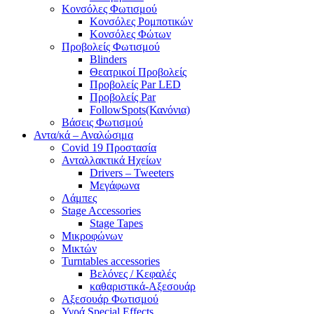
Κονσόλες Φωτισμού
Κονσόλες Ρομποτικών
Κονσόλες Φώτων
Προβολείς Φωτισμού
Blinders
Θεατρικοί Προβολείς
Προβολείς Par LED
Προβολείς Par
FollowSpots(Κανόνια)
Βάσεις Φωτισμού
Αντα/κά – Αναλώσιμα
Covid 19 Προστασία
Ανταλλακτικά Ηχείων
Drivers – Tweeters
Μεγάφωνα
Λάμπες
Stage Accessories
Stage Tapes
Μικροφώνων
Μικτών
Turntables accessories
Βελόνες / Κεφαλές
καθαριστικά-Αξεσουάρ
Αξεσουάρ Φωτισμού
Υγρά Special Effects