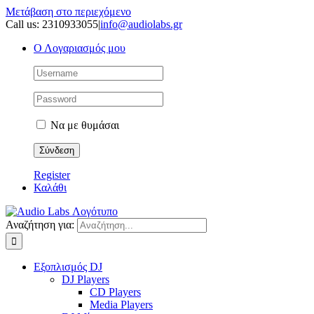
Μετάβαση στο περιεχόμενο
Call us: 2310933055
|
info@audiolabs.gr
Ο Λογαριασμός μου
Να με θυμάσαι
Register
Καλάθι
Αναζήτηση για:
Εξοπλισμός DJ
DJ Players
CD Players
Media Players