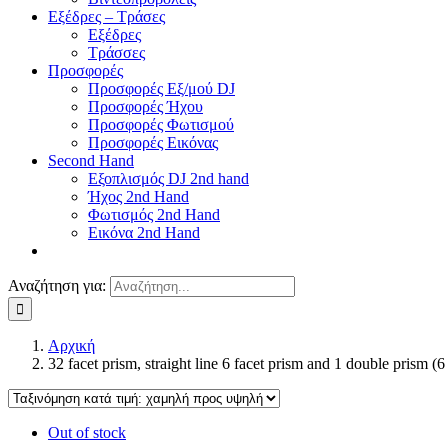
Εξέδρες – Τράσες
Εξέδρες
Τράσσες
Προσφορές
Προσφορές Εξ/μού DJ
Προσφορές Ήχου
Προσφορές Φωτισμού
Προσφορές Εικόνας
Second Hand
Εξοπλισμός DJ 2nd hand
Ήχος 2nd Hand
Φωτισμός 2nd Hand
Εικόνα 2nd Hand
Αναζήτηση για:
Αρχική
32 facet prism, straight line 6 facet prism and 1 double prism (
Out of stock