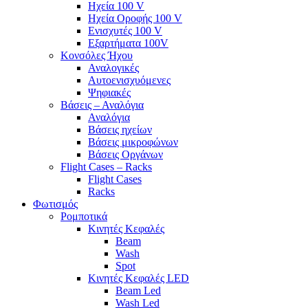
Ηχεία 100 V
Ηχεία Οροφής 100 V
Ενισχυτές 100 V
Εξαρτήματα 100V
Κονσόλες Ήχου
Αναλογικές
Αυτοενισχυόμενες
Ψηφιακές
Βάσεις – Αναλόγια
Αναλόγια
Βάσεις ηχείων
Βάσεις μικροφώνων
Βάσεις Οργάνων
Flight Cases – Racks
Flight Cases
Racks
Φωτισμός
Ρομποτικά
Κινητές Κεφαλές
Beam
Wash
Spot
Κινητές Κεφαλές LED
Beam Led
Wash Led