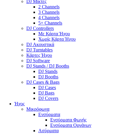
DJ Μίκτες
2 Channels
3 Channels
4 Channels
5+ Channels
DJ Controllers
Με Κάρτα Ήχου
Χωρίς Κάρτα Ήχου
DJ Ακουστικά
DJ Turntables
Κάρτες Ήχου
DJ Software
DJ Stands / DJ Booths
DJ Stands
DJ Booths
DJ Cases & Bags
DJ Cases
DJ Bags
DJ Covers
Ήχος
Μικρόφωνα
Ενσύρματα
Ενσύρματα Φωνής
Ενσύρματα Οργάνων
Ασύρματα