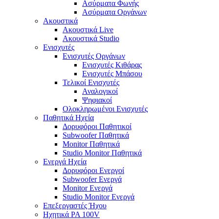
Ασύρματα Φωνής
Ασύρματα Οργάνων
Ακουστικά
Ακουστικά Live
Ακουστικά Studio
Ενισχυτές
Ενισχυτές Οργάνων
Ενισχυτές Κιθάρας
Ενισχυτές Μπάσου
Τελικοί Ενισχυτές
Αναλογικοί
Ψηφιακοί
Ολοκληρωμένοι Ενισχυτές
Παθητικά Ηχεία
Δορυφόροι Παθητικοί
Subwoofer Παθητικά
Monitor Παθητικά
Studio Monitor Παθητικά
Ενεργά Ηχεία
Δορυφόροι Ενεργοί
Subwoofer Ενεργά
Monitor Ενεργά
Studio Monitor Ενεργά
Επεξεργαστές Ήχου
Ηχητικά PA 100V