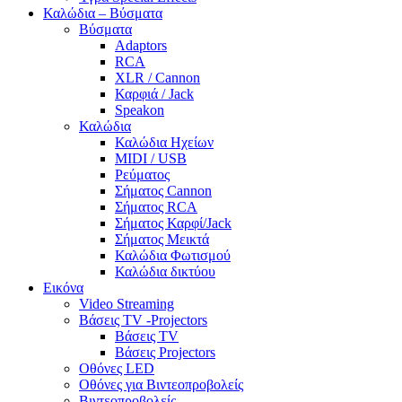
Καλώδια – Βύσματα
Βύσματα
Adaptors
RCA
XLR / Cannon
Καρφιά / Jack
Speakon
Καλώδια
Καλώδια Ηχείων
MIDI / USB
Ρεύματος
Σήματος Cannon
Σήματος RCA
Σήματος Καρφί/Jack
Σήματος Μεικτά
Καλώδια Φωτισμού
Καλώδια δικτύου
Εικόνα
Video Streaming
Βάσεις TV -Projectors
Βάσεις TV
Βάσεις Projectors
Οθόνες LED
Οθόνες για Βιντεοπροβολείς
Βιντεοπροβολείς