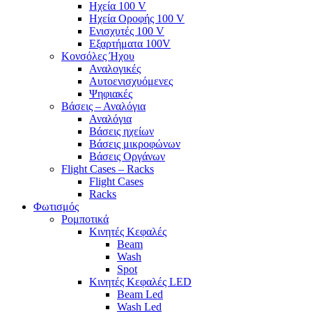
Ηχεία 100 V
Ηχεία Οροφής 100 V
Ενισχυτές 100 V
Εξαρτήματα 100V
Κονσόλες Ήχου
Αναλογικές
Αυτοενισχυόμενες
Ψηφιακές
Βάσεις – Αναλόγια
Αναλόγια
Βάσεις ηχείων
Βάσεις μικροφώνων
Βάσεις Οργάνων
Flight Cases – Racks
Flight Cases
Racks
Φωτισμός
Ρομποτικά
Κινητές Κεφαλές
Beam
Wash
Spot
Κινητές Κεφαλές LED
Beam Led
Wash Led