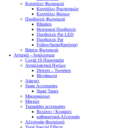
Κονσόλες Φωτισμού
Κονσόλες Ρομποτικών
Κονσόλες Φώτων
Προβολείς Φωτισμού
Blinders
Θεατρικοί Προβολείς
Προβολείς Par LED
Προβολείς Par
FollowSpots(Κανόνια)
Βάσεις Φωτισμού
Αντα/κά – Αναλώσιμα
Covid 19 Προστασία
Ανταλλακτικά Ηχείων
Drivers – Tweeters
Μεγάφωνα
Λάμπες
Stage Accessories
Stage Tapes
Μικροφώνων
Μικτών
Turntables accessories
Βελόνες / Κεφαλές
καθαριστικά-Αξεσουάρ
Αξεσουάρ Φωτισμού
Υγρά Special Effects