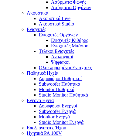
Ασύρματα Φωνής
Ασύρματα Οργάνων
Ακουστικά
Ακουστικά Live
Ακουστικά Studio
Ενισχυτές
Ενισχυτές Οργάνων
Ενισχυτές Κιθάρας
Ενισχυτές Μπάσου
Τελικοί Ενισχυτές
Αναλογικοί
Ψηφιακοί
Ολοκληρωμένοι Ενισχυτές
Παθητικά Ηχεία
Δορυφόροι Παθητικοί
Subwoofer Παθητικά
Monitor Παθητικά
Studio Monitor Παθητικά
Ενεργά Ηχεία
Δορυφόροι Ενεργοί
Subwoofer Ενεργά
Monitor Ενεργά
Studio Monitor Ενεργά
Επεξεργαστές Ήχου
Ηχητικά PA 100V