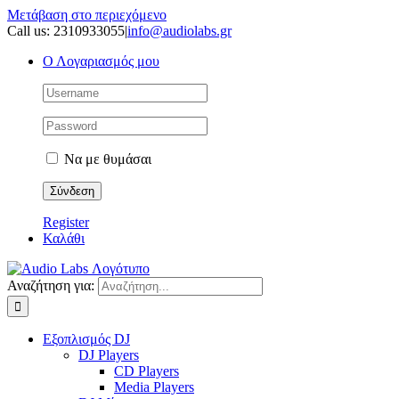
Μετάβαση στο περιεχόμενο
Call us: 2310933055
|
info@audiolabs.gr
Ο Λογαριασμός μου
Να με θυμάσαι
Register
Καλάθι
Αναζήτηση για:
Εξοπλισμός DJ
DJ Players
CD Players
Media Players