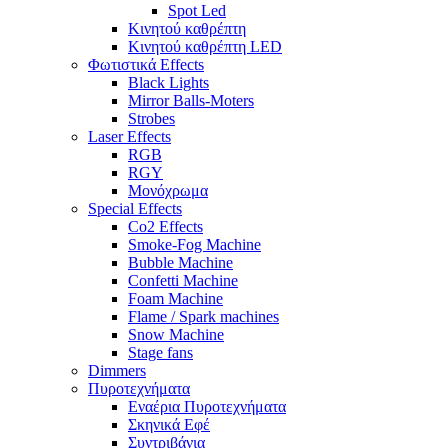
Spot Led
Κινητού καθρέπτη
Κινητού καθρέπτη LED
Φωτιστικά Effects
Black Lights
Mirror Balls-Moters
Strobes
Laser Effects
RGB
RGY
Μονόχρωμα
Special Effects
Co2 Effects
Smoke-Fog Machine
Bubble Machine
Confetti Machine
Foam Machine
Flame / Spark machines
Snow Machine
Stage fans
Dimmers
Πυροτεχνήματα
Εναέρια Πυροτεχνήματα
Σκηνικά Εφέ
Συντριβάνια