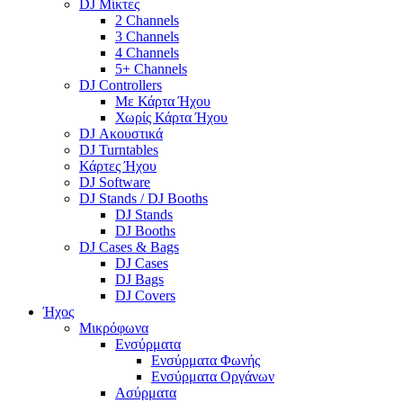
DJ Μίκτες
2 Channels
3 Channels
4 Channels
5+ Channels
DJ Controllers
Με Κάρτα Ήχου
Χωρίς Κάρτα Ήχου
DJ Ακουστικά
DJ Turntables
Κάρτες Ήχου
DJ Software
DJ Stands / DJ Booths
DJ Stands
DJ Booths
DJ Cases & Bags
DJ Cases
DJ Bags
DJ Covers
Ήχος
Μικρόφωνα
Ενσύρματα
Ενσύρματα Φωνής
Ενσύρματα Οργάνων
Ασύρματα