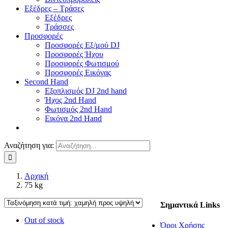
Εξέδρες – Τράσες
Εξέδρες
Τράσσες
Προσφορές
Προσφορές Εξ/μού DJ
Προσφορές Ήχου
Προσφορές Φωτισμού
Προσφορές Εικόνας
Second Hand
Εξοπλισμός DJ 2nd hand
Ήχος 2nd Hand
Φωτισμός 2nd Hand
Εικόνα 2nd Hand
Αναζήτηση για:
Αρχική
75 kg
Σημαντικά Links
Out of stock
Όροι Χρήσης