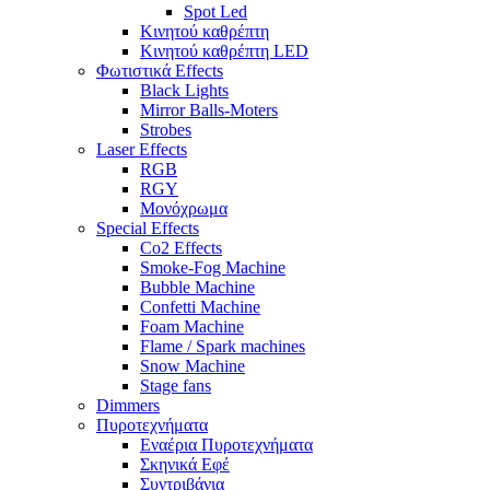
Spot Led
Κινητού καθρέπτη
Κινητού καθρέπτη LED
Φωτιστικά Effects
Black Lights
Mirror Balls-Moters
Strobes
Laser Effects
RGB
RGY
Μονόχρωμα
Special Effects
Co2 Effects
Smoke-Fog Machine
Bubble Machine
Confetti Machine
Foam Machine
Flame / Spark machines
Snow Machine
Stage fans
Dimmers
Πυροτεχνήματα
Εναέρια Πυροτεχνήματα
Σκηνικά Εφέ
Συντριβάνια