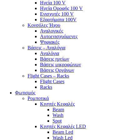
Ηχεία 100 V
Ηχεία Οροφής 100 V
Ενισχυτές 100 V
Εξαρτήματα 100V
Κονσόλες Ήχου
Αναλογικές
Αυτοενισχυόμενες
Ψηφιακές
Βάσεις – Αναλόγια
Αναλόγια
Βάσεις ηχείων
Βάσεις μικροφώνων
Βάσεις Οργάνων
Flight Cases – Racks
Flight Cases
Racks
Φωτισμός
Ρομποτικά
Κινητές Κεφαλές
Beam
Wash
Spot
Κινητές Κεφαλές LED
Beam Led
Wash Led