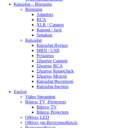
Καλώδια – Βύσματα
Βύσματα
Adaptors
RCA
XLR / Cannon
Καρφιά / Jack
Speakon
Καλώδια
Καλώδια Ηχείων
MIDI / USB
Ρεύματος
Σήματος Cannon
Σήματος RCA
Σήματος Καρφί/Jack
Σήματος Μεικτά
Καλώδια Φωτισμού
Καλώδια δικτύου
Εικόνα
Video Streaming
Βάσεις TV -Projectors
Βάσεις TV
Βάσεις Projectors
Οθόνες LED
Οθόνες για Βιντεοπροβολείς
Βιντεοπροβολείς