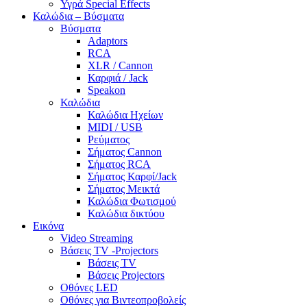
Υγρά Special Effects
Καλώδια – Βύσματα
Βύσματα
Adaptors
RCA
XLR / Cannon
Καρφιά / Jack
Speakon
Καλώδια
Καλώδια Ηχείων
MIDI / USB
Ρεύματος
Σήματος Cannon
Σήματος RCA
Σήματος Καρφί/Jack
Σήματος Μεικτά
Καλώδια Φωτισμού
Καλώδια δικτύου
Εικόνα
Video Streaming
Βάσεις TV -Projectors
Βάσεις TV
Βάσεις Projectors
Οθόνες LED
Οθόνες για Βιντεοπροβολείς