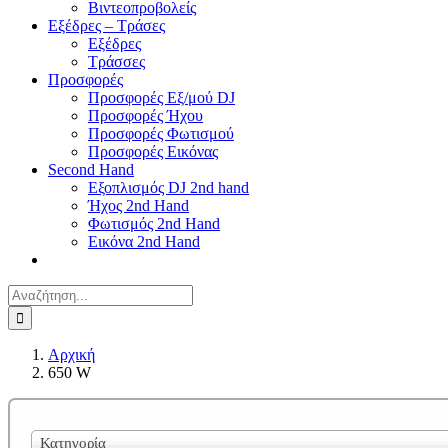
Βιντεοπροβολείς
Εξέδρες – Τράσες
Εξέδρες
Τράσσες
Προσφορές
Προσφορές Εξ/μού DJ
Προσφορές Ήχου
Προσφορές Φωτισμού
Προσφορές Εικόνας
Second Hand
Εξοπλισμός DJ 2nd hand
Ήχος 2nd Hand
Φωτισμός 2nd Hand
Εικόνα 2nd Hand
Αναζήτηση
για:
Αρχική
650 W
Κατηγορία