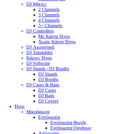
DJ Μίκτες
2 Channels
3 Channels
4 Channels
5+ Channels
DJ Controllers
Με Κάρτα Ήχου
Χωρίς Κάρτα Ήχου
DJ Ακουστικά
DJ Turntables
Κάρτες Ήχου
DJ Software
DJ Stands / DJ Booths
DJ Stands
DJ Booths
DJ Cases & Bags
DJ Cases
DJ Bags
DJ Covers
Ήχος
Μικρόφωνα
Ενσύρματα
Ενσύρματα Φωνής
Ενσύρματα Οργάνων
Ασύρματα