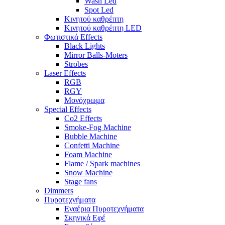
Wash Led
Spot Led
Κινητού καθρέπτη
Κινητού καθρέπτη LED
Φωτιστικά Effects
Black Lights
Mirror Balls-Moters
Strobes
Laser Effects
RGB
RGY
Μονόχρωμα
Special Effects
Co2 Effects
Smoke-Fog Machine
Bubble Machine
Confetti Machine
Foam Machine
Flame / Spark machines
Snow Machine
Stage fans
Dimmers
Πυροτεχνήματα
Εναέρια Πυροτεχνήματα
Σκηνικά Εφέ