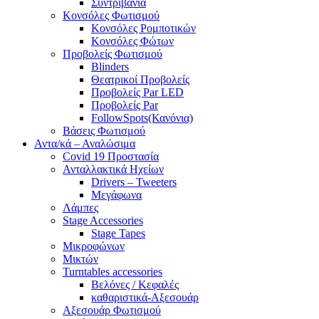
Συντριβάνια
Κονσόλες Φωτισμού
Κονσόλες Ρομποτικών
Κονσόλες Φώτων
Προβολείς Φωτισμού
Blinders
Θεατρικοί Προβολείς
Προβολείς Par LED
Προβολείς Par
FollowSpots(Κανόνια)
Βάσεις Φωτισμού
Αντα/κά – Αναλώσιμα
Covid 19 Προστασία
Ανταλλακτικά Ηχείων
Drivers – Tweeters
Μεγάφωνα
Λάμπες
Stage Accessories
Stage Tapes
Μικροφώνων
Μικτών
Turntables accessories
Βελόνες / Κεφαλές
καθαριστικά-Αξεσουάρ
Αξεσουάρ Φωτισμού