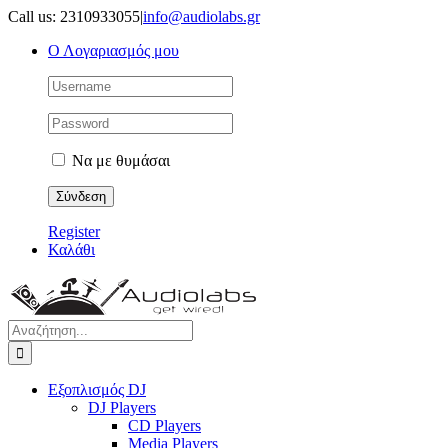
Μετάβαση
Call us: 2310933055
|
info@audiolabs.gr
στο
Ο Λογαριασμός μου
περιεχόμενο
Να με θυμάσαι
Register
Καλάθι
Αναζήτηση
για:
Εξοπλισμός DJ
DJ Players
CD Players
Media Players