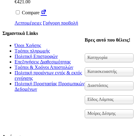
€
421.00
Compare
Λεπτομέρειες
Γρήγορη προβολή
Σημαντικά Links
Βρες αυτό που θέλεις!
Όροι Χρήσης
Τρόποι πληρωμής
Πολιτική Επιστροφών
Κατηγορία
Επεξηγήσεις Διαθεσιμότητας
Τρόποι & Χρόνοι Αποστολών
Κατασκευαστής
Πολιτική προιόντων εντός & εκτός
εγγύησης
Πολιτική Προστασίας Προσωπικών
Διαστάσεις
Δεδομένων
Είδος Λάμπας
Μοίρες Δέσμης