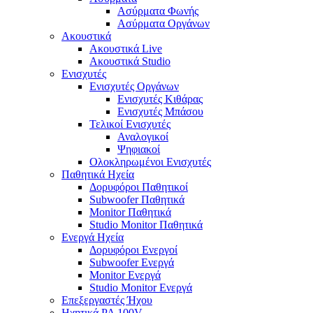
Ασύρματα Φωνής
Ασύρματα Οργάνων
Ακουστικά
Ακουστικά Live
Ακουστικά Studio
Ενισχυτές
Ενισχυτές Οργάνων
Ενισχυτές Κιθάρας
Ενισχυτές Μπάσου
Τελικοί Ενισχυτές
Αναλογικοί
Ψηφιακοί
Ολοκληρωμένοι Ενισχυτές
Παθητικά Ηχεία
Δορυφόροι Παθητικοί
Subwoofer Παθητικά
Monitor Παθητικά
Studio Monitor Παθητικά
Ενεργά Ηχεία
Δορυφόροι Ενεργοί
Subwoofer Ενεργά
Monitor Ενεργά
Studio Monitor Ενεργά
Επεξεργαστές Ήχου
Ηχητικά PA 100V