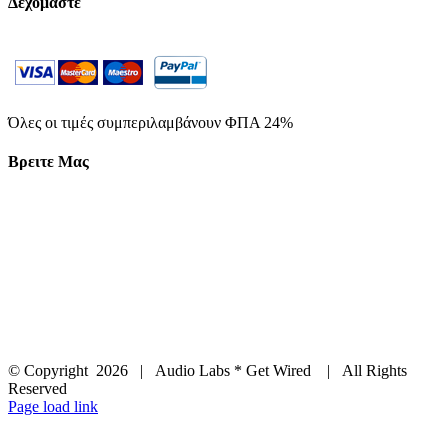
Δεχόμαστε
Όλες οι τιμές συμπεριλαμβάνουν ΦΠΑ 24%
Βρειτε Μας
© Copyright
2026 | Audio Labs * Get Wired | All Rights
Reserved
Facebook
Instagram
YouTube
LinkedIn
X
Page load link
Go
to