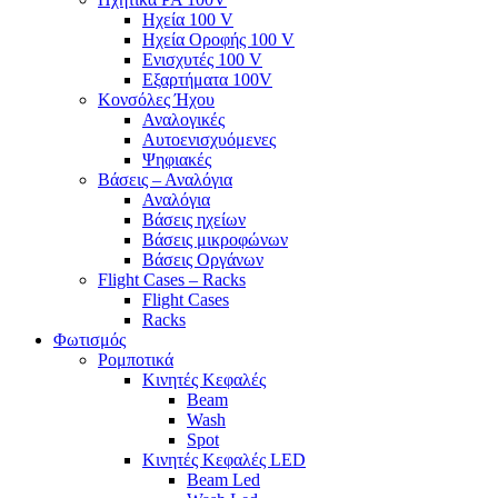
Ηχεία 100 V
Ηχεία Οροφής 100 V
Ενισχυτές 100 V
Εξαρτήματα 100V
Κονσόλες Ήχου
Αναλογικές
Αυτοενισχυόμενες
Ψηφιακές
Βάσεις – Αναλόγια
Αναλόγια
Βάσεις ηχείων
Βάσεις μικροφώνων
Βάσεις Οργάνων
Flight Cases – Racks
Flight Cases
Racks
Φωτισμός
Ρομποτικά
Κινητές Κεφαλές
Beam
Wash
Spot
Κινητές Κεφαλές LED
Beam Led