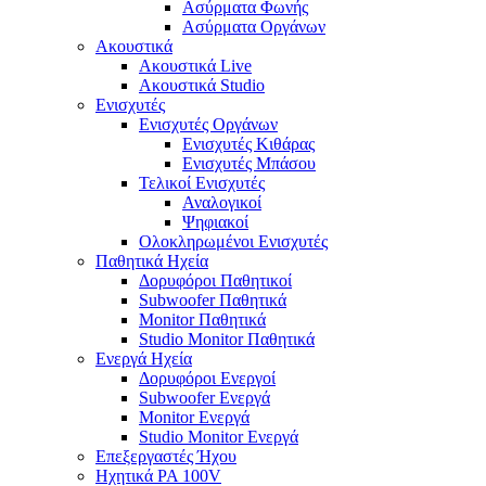
Ασύρματα Φωνής
Ασύρματα Οργάνων
Ακουστικά
Ακουστικά Live
Ακουστικά Studio
Ενισχυτές
Ενισχυτές Οργάνων
Ενισχυτές Κιθάρας
Ενισχυτές Μπάσου
Τελικοί Ενισχυτές
Αναλογικοί
Ψηφιακοί
Ολοκληρωμένοι Ενισχυτές
Παθητικά Ηχεία
Δορυφόροι Παθητικοί
Subwoofer Παθητικά
Monitor Παθητικά
Studio Monitor Παθητικά
Ενεργά Ηχεία
Δορυφόροι Ενεργοί
Subwoofer Ενεργά
Monitor Ενεργά
Studio Monitor Ενεργά
Επεξεργαστές Ήχου
Ηχητικά PA 100V