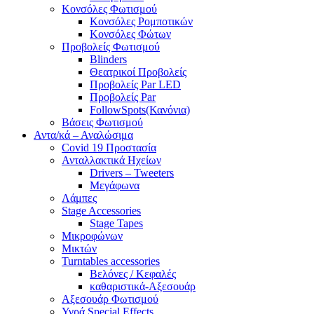
Κονσόλες Φωτισμού
Κονσόλες Ρομποτικών
Κονσόλες Φώτων
Προβολείς Φωτισμού
Blinders
Θεατρικοί Προβολείς
Προβολείς Par LED
Προβολείς Par
FollowSpots(Κανόνια)
Βάσεις Φωτισμού
Αντα/κά – Αναλώσιμα
Covid 19 Προστασία
Ανταλλακτικά Ηχείων
Drivers – Tweeters
Μεγάφωνα
Λάμπες
Stage Accessories
Stage Tapes
Μικροφώνων
Μικτών
Turntables accessories
Βελόνες / Κεφαλές
καθαριστικά-Αξεσουάρ
Αξεσουάρ Φωτισμού
Υγρά Special Effects