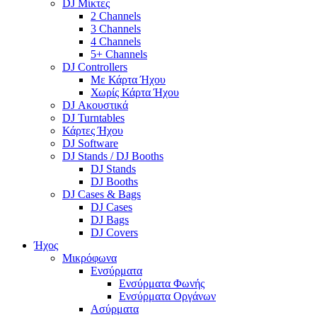
DJ Μίκτες
2 Channels
3 Channels
4 Channels
5+ Channels
DJ Controllers
Με Κάρτα Ήχου
Χωρίς Κάρτα Ήχου
DJ Ακουστικά
DJ Turntables
Κάρτες Ήχου
DJ Software
DJ Stands / DJ Booths
DJ Stands
DJ Booths
DJ Cases & Bags
DJ Cases
DJ Bags
DJ Covers
Ήχος
Μικρόφωνα
Ενσύρματα
Ενσύρματα Φωνής
Ενσύρματα Οργάνων
Ασύρματα