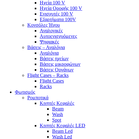
Ηχεία 100 V
Ηχεία Οροφής 100 V
Ενισχυτές 100 V
Εξαρτήματα 100V
Κονσόλες Ήχου
Αναλογικές
Αυτοενισχυόμενες
Ψηφιακές
Βάσεις – Αναλόγια
Αναλόγια
Βάσεις ηχείων
Βάσεις μικροφώνων
Βάσεις Οργάνων
Flight Cases – Racks
Flight Cases
Racks
Φωτισμός
Ρομποτικά
Κινητές Κεφαλές
Beam
Wash
Spot
Κινητές Κεφαλές LED
Beam Led
Wash Led