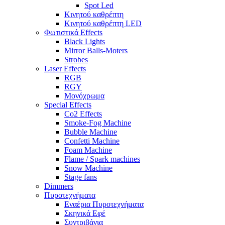
Spot Led
Κινητού καθρέπτη
Κινητού καθρέπτη LED
Φωτιστικά Effects
Black Lights
Mirror Balls-Moters
Strobes
Laser Effects
RGB
RGY
Μονόχρωμα
Special Effects
Co2 Effects
Smoke-Fog Machine
Bubble Machine
Confetti Machine
Foam Machine
Flame / Spark machines
Snow Machine
Stage fans
Dimmers
Πυροτεχνήματα
Εναέρια Πυροτεχνήματα
Σκηνικά Εφέ
Συντριβάνια