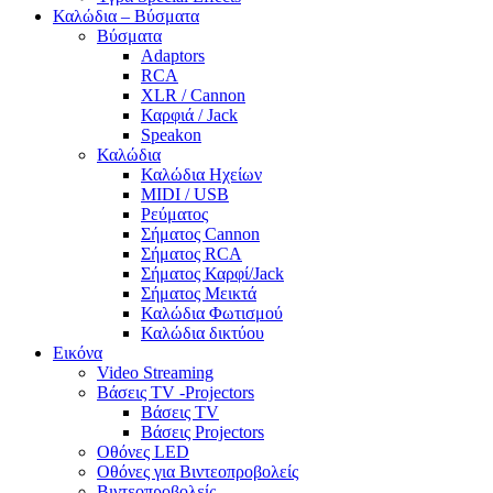
Καλώδια – Βύσματα
Βύσματα
Adaptors
RCA
XLR / Cannon
Καρφιά / Jack
Speakon
Καλώδια
Καλώδια Ηχείων
MIDI / USB
Ρεύματος
Σήματος Cannon
Σήματος RCA
Σήματος Καρφί/Jack
Σήματος Μεικτά
Καλώδια Φωτισμού
Καλώδια δικτύου
Εικόνα
Video Streaming
Βάσεις TV -Projectors
Βάσεις TV
Βάσεις Projectors
Οθόνες LED
Οθόνες για Βιντεοπροβολείς
Βιντεοπροβολείς