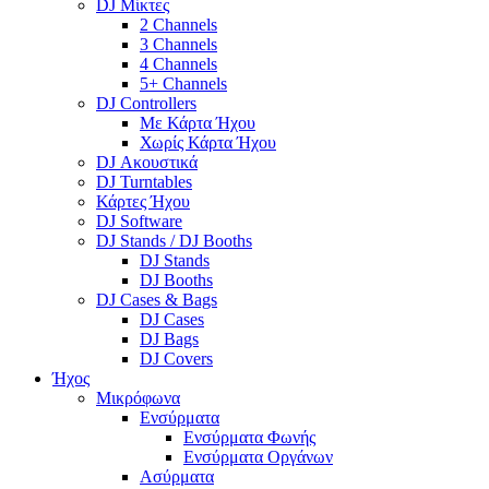
DJ Μίκτες
2 Channels
3 Channels
4 Channels
5+ Channels
DJ Controllers
Με Κάρτα Ήχου
Χωρίς Κάρτα Ήχου
DJ Ακουστικά
DJ Turntables
Κάρτες Ήχου
DJ Software
DJ Stands / DJ Booths
DJ Stands
DJ Booths
DJ Cases & Bags
DJ Cases
DJ Bags
DJ Covers
Ήχος
Μικρόφωνα
Ενσύρματα
Ενσύρματα Φωνής
Ενσύρματα Οργάνων
Ασύρματα