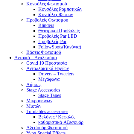
Κονσόλες Φωτισμού
Κονσόλες Ρομποτικών
Κονσόλες Φώτων
Προβολείς Φωτισμού
Blinders
Θεατρικοί Προβολείς
Προβολείς Par LED
Προβολείς Par
FollowSpots(Κανόνια)
Βάσεις Φωτισμού
Αντα/κά – Αναλώσιμα
Covid 19 Προστασία
Ανταλλακτικά Ηχείων
Drivers – Tweeters
Μεγάφωνα
Λάμπες
Stage Accessories
Stage Tapes
Μικροφώνων
Μικτών
Turntables accessories
Βελόνες / Κεφαλές
καθαριστικά-Αξεσουάρ
Αξεσουάρ Φωτισμού
Υγρά Special Effects