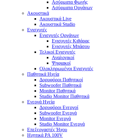
Ασύρματα Φωνής
Ασύρματα Οργάνων
Ακουστικά
Ακουστικά Live
Ακουστικά Studio
Ενισχυτές
Ενισχυτές Οργάνων
Ενισχυτές Κιθάρας
Ενισχυτές Μπάσου
Τελικοί Ενισχυτές
Αναλογικοί
Ψηφιακοί
Ολοκληρωμένοι Ενισχυτές
Παθητικά Ηχεία
Δορυφόροι Παθητικοί
Subwoofer Παθητικά
Monitor Παθητικά
Studio Monitor Παθητικά
Ενεργά Ηχεία
Δορυφόροι Ενεργοί
Subwoofer Ενεργά
Monitor Ενεργά
Studio Monitor Ενεργά
Επεξεργαστές Ήχου
Ηχητικά PA 100V