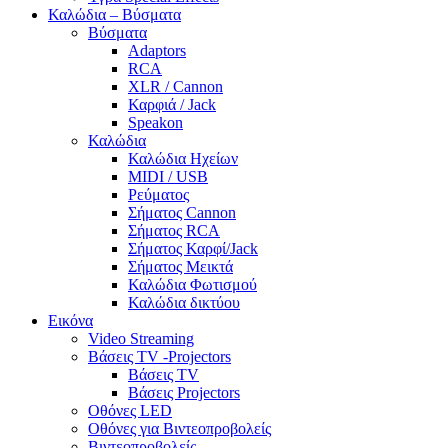
Καλώδια – Βύσματα
Βύσματα
Adaptors
RCA
XLR / Cannon
Καρφιά / Jack
Speakon
Καλώδια
Καλώδια Ηχείων
MIDI / USB
Ρεύματος
Σήματος Cannon
Σήματος RCA
Σήματος Καρφί/Jack
Σήματος Μεικτά
Καλώδια Φωτισμού
Καλώδια δικτύου
Εικόνα
Video Streaming
Βάσεις TV -Projectors
Βάσεις TV
Βάσεις Projectors
Οθόνες LED
Οθόνες για Βιντεοπροβολείς
Βιντεοπροβολείς