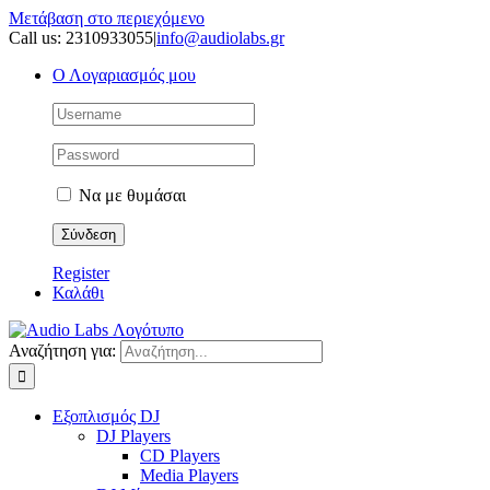
Μετάβαση στο περιεχόμενο
Call us: 2310933055
|
info@audiolabs.gr
Ο Λογαριασμός μου
Να με θυμάσαι
Register
Καλάθι
Αναζήτηση για:
Εξοπλισμός DJ
DJ Players
CD Players
Media Players