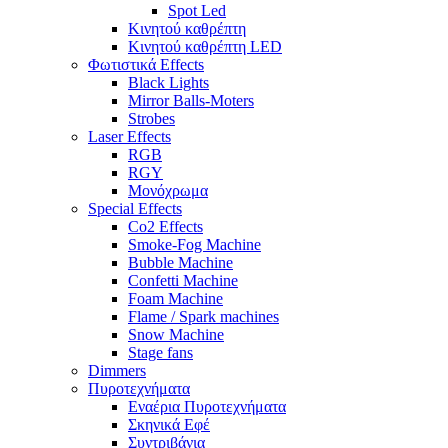
Spot Led
Κινητού καθρέπτη
Κινητού καθρέπτη LED
Φωτιστικά Effects
Black Lights
Mirror Balls-Moters
Strobes
Laser Effects
RGB
RGY
Μονόχρωμα
Special Effects
Co2 Effects
Smoke-Fog Machine
Bubble Machine
Confetti Machine
Foam Machine
Flame / Spark machines
Snow Machine
Stage fans
Dimmers
Πυροτεχνήματα
Εναέρια Πυροτεχνήματα
Σκηνικά Εφέ
Συντριβάνια