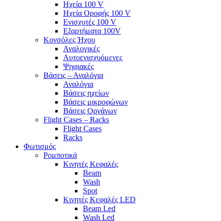
Ηχεία 100 V
Ηχεία Οροφής 100 V
Ενισχυτές 100 V
Εξαρτήματα 100V
Κονσόλες Ήχου
Αναλογικές
Αυτοενισχυόμενες
Ψηφιακές
Βάσεις – Αναλόγια
Αναλόγια
Βάσεις ηχείων
Βάσεις μικροφώνων
Βάσεις Οργάνων
Flight Cases – Racks
Flight Cases
Racks
Φωτισμός
Ρομποτικά
Κινητές Κεφαλές
Beam
Wash
Spot
Κινητές Κεφαλές LED
Beam Led
Wash Led