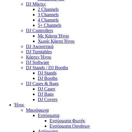
DJ Μίκτες
2 Channels
3 Channels
4 Channels
5+ Channels
DJ Controllers
Με Κάρτα Ήχου
Χωρίς Κάρτα Ήχου
DJ Ακουστικά
DJ Turntables
Κάρτες Ήχου
DJ Software
DJ Stands / DJ Booths
DJ Stands
DJ Booths
DJ Cases & Bags
DJ Cases
DJ Bags
DJ Covers
Ήχος
Μικρόφωνα
Ενσύρματα
Ενσύρματα Φωνής
Ενσύρματα Οργάνων
Ασύρματα