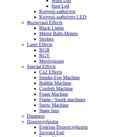
Wash Led
Spot Led
Κινητού καθρέπτη
Κινητού καθρέπτη LED
Φωτιστικά Effects
Black Lights
Mirror Balls-Moters
Strobes
Laser Effects
RGB
RGY
Μονόχρωμα
Special Effects
Co2 Effects
Smoke-Fog Machine
Bubble Machine
Confetti Machine
Foam Machine
Flame / Spark machines
Snow Machine
Stage fans
Dimmers
Πυροτεχνήματα
Εναέρια Πυροτεχνήματα
Σκηνικά Εφέ