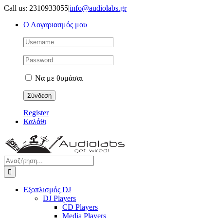
Μετάβαση
Call us: 2310933055
|
info@audiolabs.gr
στο
Ο Λογαριασμός μου
περιεχόμενο
Να με θυμάσαι
Register
Καλάθι
Αναζήτηση
για:
Εξοπλισμός DJ
DJ Players
CD Players
Media Players