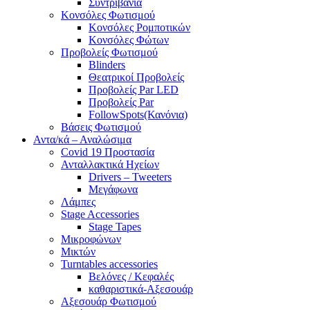
Συντριβάνια
Κονσόλες Φωτισμού
Κονσόλες Ρομποτικών
Κονσόλες Φώτων
Προβολείς Φωτισμού
Blinders
Θεατρικοί Προβολείς
Προβολείς Par LED
Προβολείς Par
FollowSpots(Κανόνια)
Βάσεις Φωτισμού
Αντα/κά – Αναλώσιμα
Covid 19 Προστασία
Ανταλλακτικά Ηχείων
Drivers – Tweeters
Μεγάφωνα
Λάμπες
Stage Accessories
Stage Tapes
Μικροφώνων
Μικτών
Turntables accessories
Βελόνες / Κεφαλές
καθαριστικά-Αξεσουάρ
Αξεσουάρ Φωτισμού