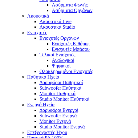
Ασύρματα Φωνής
Ασύρματα Οργάνων
Ακουστικά
Ακουστικά Live
Ακουστικά Studio
Ενισχυτές
Ενισχυτές Οργάνων
Ενισχυτές Κιθάρας
Ενισχυτές Μπάσου
Τελικοί Ενισχυτές
Αναλογικοί
Ψηφιακοί
Ολοκληρωμένοι Ενισχυτές
Παθητικά Ηχεία
Δορυφόροι Παθητικοί
Subwoofer Παθητικά
Monitor Παθητικά
Studio Monitor Παθητικά
Ενεργά Ηχεία
Δορυφόροι Ενεργοί
Subwoofer Ενεργά
Monitor Ενεργά
Studio Monitor Ενεργά
Επεξεργαστές Ήχου
Ηχητικά PA 100V