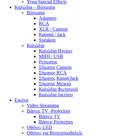
Υγρά Special Effects
Καλώδια – Βύσματα
Βύσματα
Adaptors
RCA
XLR / Cannon
Καρφιά / Jack
Speakon
Καλώδια
Καλώδια Ηχείων
MIDI / USB
Ρεύματος
Σήματος Cannon
Σήματος RCA
Σήματος Καρφί/Jack
Σήματος Μεικτά
Καλώδια Φωτισμού
Καλώδια δικτύου
Εικόνα
Video Streaming
Βάσεις TV -Projectors
Βάσεις TV
Βάσεις Projectors
Οθόνες LED
Οθόνες για Βιντεοπροβολείς