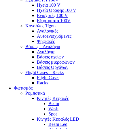
Ηχεία 100 V
Ηχεία Οροφής 100 V
Ενισχυτές 100 V
Εξαρτήματα 100V
Κονσόλες Ήχου
Αναλογικές
Αυτοενισχυόμενες
Ψηφιακές
Βάσεις – Αναλόγια
Αναλόγια
Βάσεις ηχείων
Βάσεις μικροφώνων
Βάσεις Οργάνων
Flight Cases – Racks
Flight Cases
Racks
Φωτισμός
Ρομποτικά
Κινητές Κεφαλές
Beam
Wash
Spot
Κινητές Κεφαλές LED
Beam Led