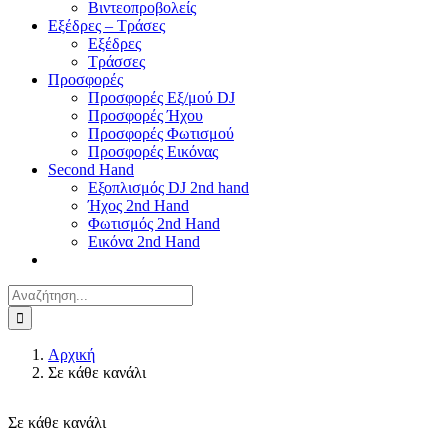
Βιντεοπροβολείς
Εξέδρες – Τράσες
Εξέδρες
Τράσσες
Προσφορές
Προσφορές Εξ/μού DJ
Προσφορές Ήχου
Προσφορές Φωτισμού
Προσφορές Εικόνας
Second Hand
Εξοπλισμός DJ 2nd hand
Ήχος 2nd Hand
Φωτισμός 2nd Hand
Εικόνα 2nd Hand
Αναζήτηση
για:
Αρχική
Σε κάθε κανάλι
Σε κάθε κανάλι