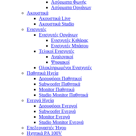
Ασύρματα Φωνής
Ασύρματα Οργάνων
Ακουστικά
Ακουστικά Live
Ακουστικά Studio
Ενισχυτές
Ενισχυτές Οργάνων
Ενισχυτές Κιθάρας
Ενισχυτές Μπάσου
Τελικοί Ενισχυτές
Αναλογικοί
Ψηφιακοί
Ολοκληρωμένοι Ενισχυτές
Παθητικά Ηχεία
Δορυφόροι Παθητικοί
Subwoofer Παθητικά
Monitor Παθητικά
Studio Monitor Παθητικά
Ενεργά Ηχεία
Δορυφόροι Ενεργοί
Subwoofer Ενεργά
Monitor Ενεργά
Studio Monitor Ενεργά
Επεξεργαστές Ήχου
Ηχητικά PA 100V