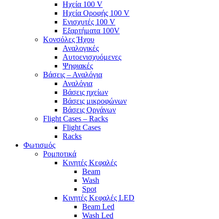
Ηχεία 100 V
Ηχεία Οροφής 100 V
Ενισχυτές 100 V
Εξαρτήματα 100V
Κονσόλες Ήχου
Αναλογικές
Αυτοενισχυόμενες
Ψηφιακές
Βάσεις – Αναλόγια
Αναλόγια
Βάσεις ηχείων
Βάσεις μικροφώνων
Βάσεις Οργάνων
Flight Cases – Racks
Flight Cases
Racks
Φωτισμός
Ρομποτικά
Κινητές Κεφαλές
Beam
Wash
Spot
Κινητές Κεφαλές LED
Beam Led
Wash Led