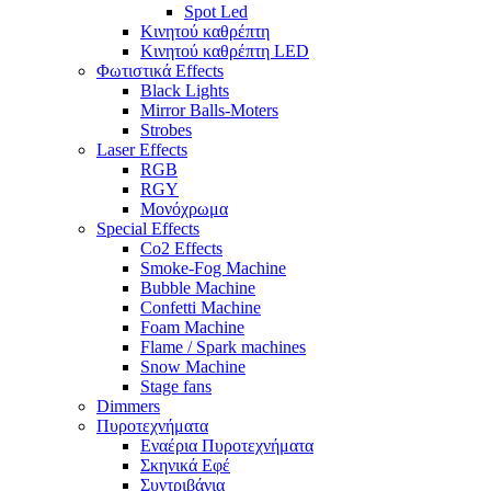
Spot Led
Κινητού καθρέπτη
Κινητού καθρέπτη LED
Φωτιστικά Effects
Black Lights
Mirror Balls-Moters
Strobes
Laser Effects
RGB
RGY
Μονόχρωμα
Special Effects
Co2 Effects
Smoke-Fog Machine
Bubble Machine
Confetti Machine
Foam Machine
Flame / Spark machines
Snow Machine
Stage fans
Dimmers
Πυροτεχνήματα
Εναέρια Πυροτεχνήματα
Σκηνικά Εφέ
Συντριβάνια