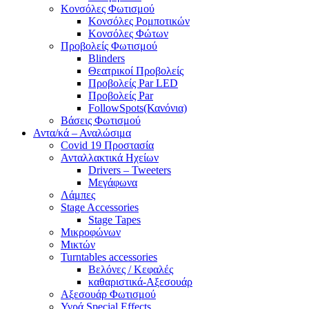
Κονσόλες Φωτισμού
Κονσόλες Ρομποτικών
Κονσόλες Φώτων
Προβολείς Φωτισμού
Blinders
Θεατρικοί Προβολείς
Προβολείς Par LED
Προβολείς Par
FollowSpots(Κανόνια)
Βάσεις Φωτισμού
Αντα/κά – Αναλώσιμα
Covid 19 Προστασία
Ανταλλακτικά Ηχείων
Drivers – Tweeters
Μεγάφωνα
Λάμπες
Stage Accessories
Stage Tapes
Μικροφώνων
Μικτών
Turntables accessories
Βελόνες / Κεφαλές
καθαριστικά-Αξεσουάρ
Αξεσουάρ Φωτισμού
Υγρά Special Effects