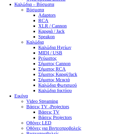
Καλώδια – Βύσματα
Βύσματα
Adaptors
RCA
XLR / Cannon
Καρφιά / Jack
Speakon
Καλώδια
Καλώδια Ηχείων
MIDI / USB
Ρεύματος
Σήματος Cannon
Σήματος RCA
Σήματος Καρφί/Jack
Σήματος Μεικτά
Καλώδια Φωτισμού
Καλώδια δικτύου
Εικόνα
Video Streaming
Βάσεις TV -Projectors
Βάσεις TV
Βάσεις Projectors
Οθόνες LED
Οθόνες για Βιντεοπροβολείς
Βιντεοπροβολείς