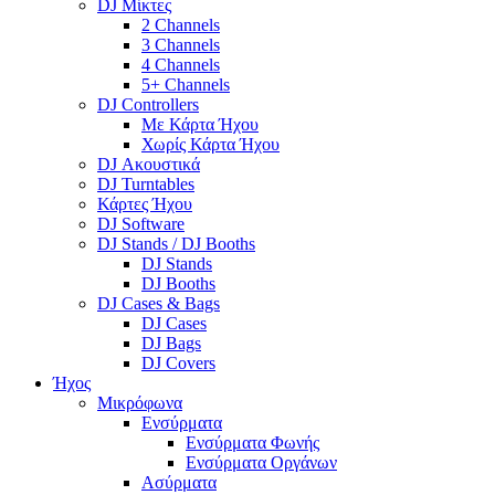
DJ Μίκτες
2 Channels
3 Channels
4 Channels
5+ Channels
DJ Controllers
Με Κάρτα Ήχου
Χωρίς Κάρτα Ήχου
DJ Ακουστικά
DJ Turntables
Κάρτες Ήχου
DJ Software
DJ Stands / DJ Booths
DJ Stands
DJ Booths
DJ Cases & Bags
DJ Cases
DJ Bags
DJ Covers
Ήχος
Μικρόφωνα
Ενσύρματα
Ενσύρματα Φωνής
Ενσύρματα Οργάνων
Ασύρματα