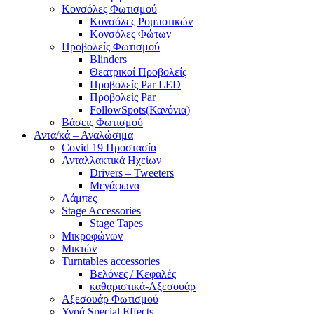
Κονσόλες Φωτισμού
Κονσόλες Ρομποτικών
Κονσόλες Φώτων
Προβολείς Φωτισμού
Blinders
Θεατρικοί Προβολείς
Προβολείς Par LED
Προβολείς Par
FollowSpots(Κανόνια)
Βάσεις Φωτισμού
Αντα/κά – Αναλώσιμα
Covid 19 Προστασία
Ανταλλακτικά Ηχείων
Drivers – Tweeters
Μεγάφωνα
Λάμπες
Stage Accessories
Stage Tapes
Μικροφώνων
Μικτών
Turntables accessories
Βελόνες / Κεφαλές
καθαριστικά-Αξεσουάρ
Αξεσουάρ Φωτισμού
Υγρά Special Effects