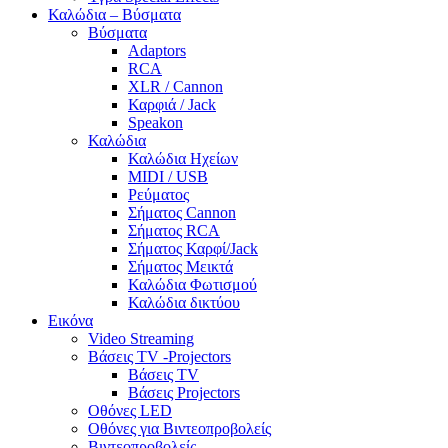
Καλώδια – Βύσματα
Βύσματα
Adaptors
RCA
XLR / Cannon
Καρφιά / Jack
Speakon
Καλώδια
Καλώδια Ηχείων
MIDI / USB
Ρεύματος
Σήματος Cannon
Σήματος RCA
Σήματος Καρφί/Jack
Σήματος Μεικτά
Καλώδια Φωτισμού
Καλώδια δικτύου
Εικόνα
Video Streaming
Βάσεις TV -Projectors
Βάσεις TV
Βάσεις Projectors
Οθόνες LED
Οθόνες για Βιντεοπροβολείς
Βιντεοπροβολείς