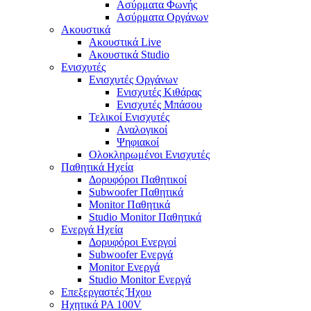
Ασύρματα Φωνής
Ασύρματα Οργάνων
Ακουστικά
Ακουστικά Live
Ακουστικά Studio
Ενισχυτές
Ενισχυτές Οργάνων
Ενισχυτές Κιθάρας
Ενισχυτές Μπάσου
Τελικοί Ενισχυτές
Αναλογικοί
Ψηφιακοί
Ολοκληρωμένοι Ενισχυτές
Παθητικά Ηχεία
Δορυφόροι Παθητικοί
Subwoofer Παθητικά
Monitor Παθητικά
Studio Monitor Παθητικά
Ενεργά Ηχεία
Δορυφόροι Ενεργοί
Subwoofer Ενεργά
Monitor Ενεργά
Studio Monitor Ενεργά
Επεξεργαστές Ήχου
Ηχητικά PA 100V