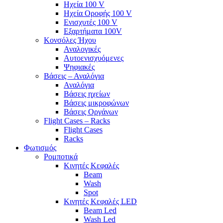
Ηχεία 100 V
Ηχεία Οροφής 100 V
Ενισχυτές 100 V
Εξαρτήματα 100V
Κονσόλες Ήχου
Αναλογικές
Αυτοενισχυόμενες
Ψηφιακές
Βάσεις – Αναλόγια
Αναλόγια
Βάσεις ηχείων
Βάσεις μικροφώνων
Βάσεις Οργάνων
Flight Cases – Racks
Flight Cases
Racks
Φωτισμός
Ρομποτικά
Κινητές Κεφαλές
Beam
Wash
Spot
Κινητές Κεφαλές LED
Beam Led
Wash Led