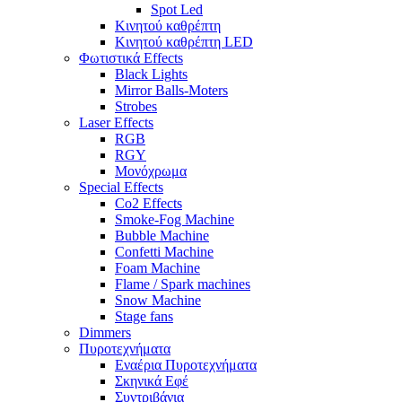
Spot Led
Κινητού καθρέπτη
Κινητού καθρέπτη LED
Φωτιστικά Effects
Black Lights
Mirror Balls-Moters
Strobes
Laser Effects
RGB
RGY
Μονόχρωμα
Special Effects
Co2 Effects
Smoke-Fog Machine
Bubble Machine
Confetti Machine
Foam Machine
Flame / Spark machines
Snow Machine
Stage fans
Dimmers
Πυροτεχνήματα
Εναέρια Πυροτεχνήματα
Σκηνικά Εφέ
Συντριβάνια