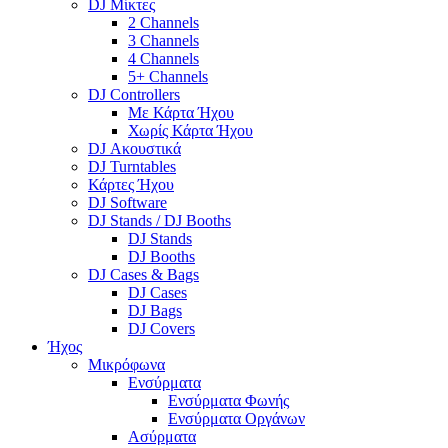
DJ Μίκτες
2 Channels
3 Channels
4 Channels
5+ Channels
DJ Controllers
Με Κάρτα Ήχου
Χωρίς Κάρτα Ήχου
DJ Ακουστικά
DJ Turntables
Κάρτες Ήχου
DJ Software
DJ Stands / DJ Booths
DJ Stands
DJ Booths
DJ Cases & Bags
DJ Cases
DJ Bags
DJ Covers
Ήχος
Μικρόφωνα
Ενσύρματα
Ενσύρματα Φωνής
Ενσύρματα Οργάνων
Ασύρματα