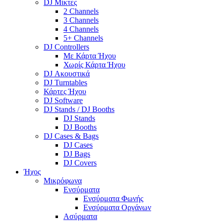
DJ Μίκτες
2 Channels
3 Channels
4 Channels
5+ Channels
DJ Controllers
Με Κάρτα Ήχου
Χωρίς Κάρτα Ήχου
DJ Ακουστικά
DJ Turntables
Κάρτες Ήχου
DJ Software
DJ Stands / DJ Booths
DJ Stands
DJ Booths
DJ Cases & Bags
DJ Cases
DJ Bags
DJ Covers
Ήχος
Μικρόφωνα
Ενσύρματα
Ενσύρματα Φωνής
Ενσύρματα Οργάνων
Ασύρματα