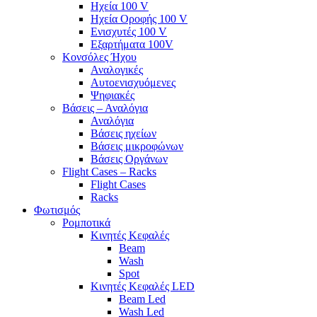
Ηχεία 100 V
Ηχεία Οροφής 100 V
Ενισχυτές 100 V
Εξαρτήματα 100V
Κονσόλες Ήχου
Αναλογικές
Αυτοενισχυόμενες
Ψηφιακές
Βάσεις – Αναλόγια
Αναλόγια
Βάσεις ηχείων
Βάσεις μικροφώνων
Βάσεις Οργάνων
Flight Cases – Racks
Flight Cases
Racks
Φωτισμός
Ρομποτικά
Κινητές Κεφαλές
Beam
Wash
Spot
Κινητές Κεφαλές LED
Beam Led
Wash Led