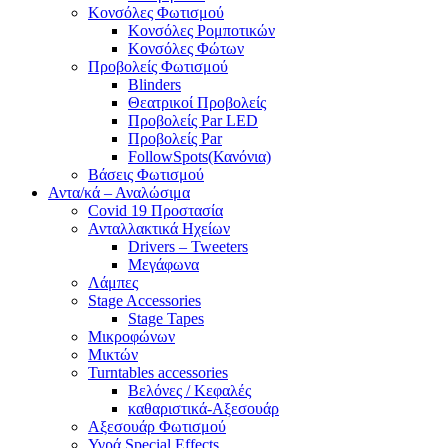
Κονσόλες Φωτισμού
Κονσόλες Ρομποτικών
Κονσόλες Φώτων
Προβολείς Φωτισμού
Blinders
Θεατρικοί Προβολείς
Προβολείς Par LED
Προβολείς Par
FollowSpots(Κανόνια)
Βάσεις Φωτισμού
Αντα/κά – Αναλώσιμα
Covid 19 Προστασία
Ανταλλακτικά Ηχείων
Drivers – Tweeters
Μεγάφωνα
Λάμπες
Stage Accessories
Stage Tapes
Μικροφώνων
Μικτών
Turntables accessories
Βελόνες / Κεφαλές
καθαριστικά-Αξεσουάρ
Αξεσουάρ Φωτισμού
Υγρά Special Effects