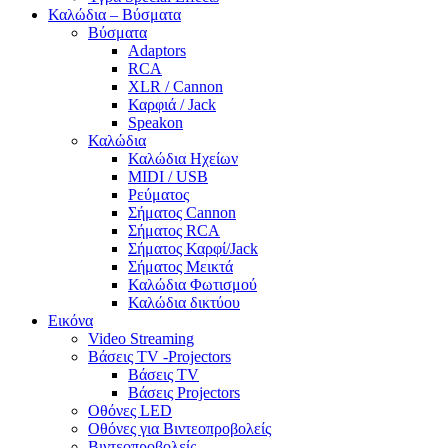
Καλώδια – Βύσματα
Βύσματα
Adaptors
RCA
XLR / Cannon
Καρφιά / Jack
Speakon
Καλώδια
Καλώδια Ηχείων
MIDI / USB
Ρεύματος
Σήματος Cannon
Σήματος RCA
Σήματος Καρφί/Jack
Σήματος Μεικτά
Καλώδια Φωτισμού
Καλώδια δικτύου
Εικόνα
Video Streaming
Βάσεις TV -Projectors
Βάσεις TV
Βάσεις Projectors
Οθόνες LED
Οθόνες για Βιντεοπροβολείς
Βιντεοπροβολείς