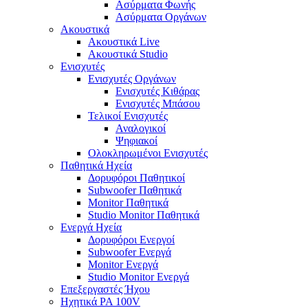
Ασύρματα Φωνής
Ασύρματα Οργάνων
Ακουστικά
Ακουστικά Live
Ακουστικά Studio
Ενισχυτές
Ενισχυτές Οργάνων
Ενισχυτές Κιθάρας
Ενισχυτές Μπάσου
Τελικοί Ενισχυτές
Αναλογικοί
Ψηφιακοί
Ολοκληρωμένοι Ενισχυτές
Παθητικά Ηχεία
Δορυφόροι Παθητικοί
Subwoofer Παθητικά
Monitor Παθητικά
Studio Monitor Παθητικά
Ενεργά Ηχεία
Δορυφόροι Ενεργοί
Subwoofer Ενεργά
Monitor Ενεργά
Studio Monitor Ενεργά
Επεξεργαστές Ήχου
Ηχητικά PA 100V