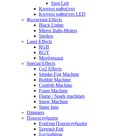
Spot Led
Κινητού καθρέπτη
Κινητού καθρέπτη LED
Φωτιστικά Effects
Black Lights
Mirror Balls-Moters
Strobes
Laser Effects
RGB
RGY
Μονόχρωμα
Special Effects
Co2 Effects
Smoke-Fog Machine
Bubble Machine
Confetti Machine
Foam Machine
Flame / Spark machines
Snow Machine
Stage fans
Dimmers
Πυροτεχνήματα
Εναέρια Πυροτεχνήματα
Σκηνικά Εφέ
Συντριβάνια