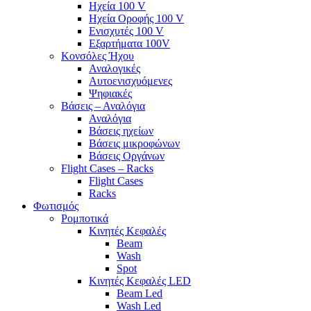
Ηχεία 100 V
Ηχεία Οροφής 100 V
Ενισχυτές 100 V
Εξαρτήματα 100V
Κονσόλες Ήχου
Αναλογικές
Αυτοενισχυόμενες
Ψηφιακές
Βάσεις – Αναλόγια
Αναλόγια
Βάσεις ηχείων
Βάσεις μικροφώνων
Βάσεις Οργάνων
Flight Cases – Racks
Flight Cases
Racks
Φωτισμός
Ρομποτικά
Κινητές Κεφαλές
Beam
Wash
Spot
Κινητές Κεφαλές LED
Beam Led
Wash Led