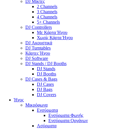
DJ Μίκτες
2 Channels
3 Channels
4 Channels
5+ Channels
DJ Controllers
Με Κάρτα Ήχου
Χωρίς Κάρτα Ήχου
DJ Ακουστικά
DJ Turntables
Κάρτες Ήχου
DJ Software
DJ Stands / DJ Booths
DJ Stands
DJ Booths
DJ Cases & Bags
DJ Cases
DJ Bags
DJ Covers
Ήχος
Μικρόφωνα
Ενσύρματα
Ενσύρματα Φωνής
Ενσύρματα Οργάνων
Ασύρματα