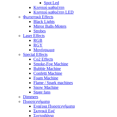
Spot Led
Κινητού καθρέπτη
Κινητού καθρέπτη LED
Φωτιστικά Effects
Black Lights
Mirror Balls-Moters
Strobes
Laser Effects
RGB
RGY
Μονόχρωμα
Special Effects
Co2 Effects
Smoke-Fog Machine
Bubble Machine
Confetti Machine
Foam Machine
Flame / Spark machines
Snow Machine
Stage fans
Dimmers
Πυροτεχνήματα
Εναέρια Πυροτεχνήματα
Σκηνικά Εφέ
Συντριβάνια