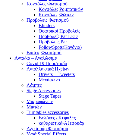
Κονσόλες Φωτισμού
Κονσόλες Ρομποτικών
Κονσόλες Φώτων
Προβολείς Φωτισμού
Blinders
Θεατρικοί Προβολείς
Προβολείς Par LED
Προβολείς Par
FollowSpots(Κανόνια)
Βάσεις Φωτισμού
Αντα/κά – Αναλώσιμα
Covid 19 Προστασία
Ανταλλακτικά Ηχείων
Drivers – Tweeters
Μεγάφωνα
Λάμπες
Stage Accessories
Stage Tapes
Μικροφώνων
Μικτών
Turntables accessories
Βελόνες / Κεφαλές
καθαριστικά-Αξεσουάρ
Αξεσουάρ Φωτισμού
Υγρά Special Effects