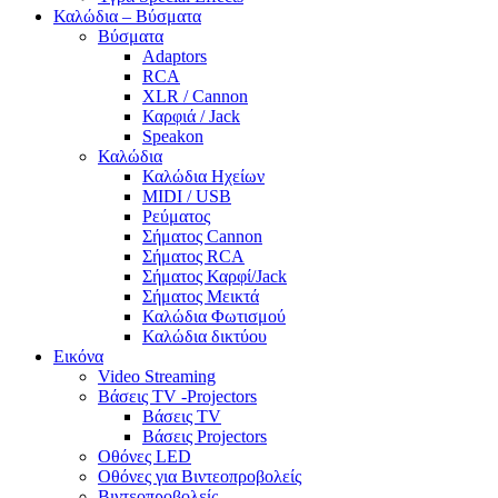
Καλώδια – Βύσματα
Βύσματα
Adaptors
RCA
XLR / Cannon
Καρφιά / Jack
Speakon
Καλώδια
Καλώδια Ηχείων
MIDI / USB
Ρεύματος
Σήματος Cannon
Σήματος RCA
Σήματος Καρφί/Jack
Σήματος Μεικτά
Καλώδια Φωτισμού
Καλώδια δικτύου
Εικόνα
Video Streaming
Βάσεις TV -Projectors
Βάσεις TV
Βάσεις Projectors
Οθόνες LED
Οθόνες για Βιντεοπροβολείς
Βιντεοπροβολείς