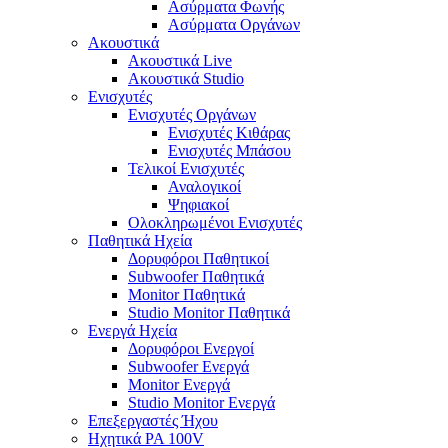
Ασύρματα Φωνής
Ασύρματα Οργάνων
Ακουστικά
Ακουστικά Live
Ακουστικά Studio
Ενισχυτές
Ενισχυτές Οργάνων
Ενισχυτές Κιθάρας
Ενισχυτές Μπάσου
Τελικοί Ενισχυτές
Αναλογικοί
Ψηφιακοί
Ολοκληρωμένοι Ενισχυτές
Παθητικά Ηχεία
Δορυφόροι Παθητικοί
Subwoofer Παθητικά
Monitor Παθητικά
Studio Monitor Παθητικά
Ενεργά Ηχεία
Δορυφόροι Ενεργοί
Subwoofer Ενεργά
Monitor Ενεργά
Studio Monitor Ενεργά
Επεξεργαστές Ήχου
Ηχητικά PA 100V