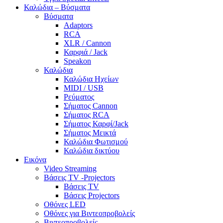
Καλώδια – Βύσματα
Βύσματα
Adaptors
RCA
XLR / Cannon
Καρφιά / Jack
Speakon
Καλώδια
Καλώδια Ηχείων
MIDI / USB
Ρεύματος
Σήματος Cannon
Σήματος RCA
Σήματος Καρφί/Jack
Σήματος Μεικτά
Καλώδια Φωτισμού
Καλώδια δικτύου
Εικόνα
Video Streaming
Βάσεις TV -Projectors
Βάσεις TV
Βάσεις Projectors
Οθόνες LED
Οθόνες για Βιντεοπροβολείς
Βιντεοπροβολείς