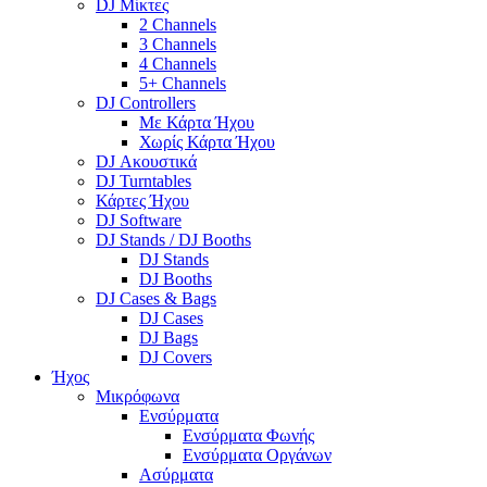
DJ Μίκτες
2 Channels
3 Channels
4 Channels
5+ Channels
DJ Controllers
Με Κάρτα Ήχου
Χωρίς Κάρτα Ήχου
DJ Ακουστικά
DJ Turntables
Κάρτες Ήχου
DJ Software
DJ Stands / DJ Booths
DJ Stands
DJ Booths
DJ Cases & Bags
DJ Cases
DJ Bags
DJ Covers
Ήχος
Μικρόφωνα
Ενσύρματα
Ενσύρματα Φωνής
Ενσύρματα Οργάνων
Ασύρματα