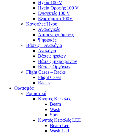
Ηχεία 100 V
Ηχεία Οροφής 100 V
Ενισχυτές 100 V
Εξαρτήματα 100V
Κονσόλες Ήχου
Αναλογικές
Αυτοενισχυόμενες
Ψηφιακές
Βάσεις – Αναλόγια
Αναλόγια
Βάσεις ηχείων
Βάσεις μικροφώνων
Βάσεις Οργάνων
Flight Cases – Racks
Flight Cases
Racks
Φωτισμός
Ρομποτικά
Κινητές Κεφαλές
Beam
Wash
Spot
Κινητές Κεφαλές LED
Beam Led
Wash Led