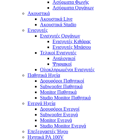
Ασύρματα Φωνής
Ασύρματα Οργάνων
Ακουστικά
Ακουστικά Live
Ακουστικά Studio
Ενισχυτές
Ενισχυτές Οργάνων
Ενισχυτές Κιθάρας
Ενισχυτές Μπάσου
Τελικοί Ενισχυτές
Αναλογικοί
Ψηφιακοί
Ολοκληρωμένοι Ενισχυτές
Παθητικά Ηχεία
Δορυφόροι Παθητικοί
Subwoofer Παθητικά
Monitor Παθητικά
Studio Monitor Παθητικά
Ενεργά Ηχεία
Δορυφόροι Ενεργοί
Subwoofer Ενεργά
Monitor Ενεργά
Studio Monitor Ενεργά
Επεξεργαστές Ήχου
Ηχητικά PA 100V