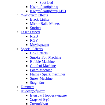
Spot Led
Κινητού καθρέπτη
Κινητού καθρέπτη LED
Φωτιστικά Effects
Black Lights
Mirror Balls-Moters
Strobes
Laser Effects
RGB
RGY
Μονόχρωμα
Special Effects
Co2 Effects
Smoke-Fog Machine
Bubble Machine
Confetti Machine
Foam Machine
Flame / Spark machines
Snow Machine
Stage fans
Dimmers
Πυροτεχνήματα
Εναέρια Πυροτεχνήματα
Σκηνικά Εφέ
Συντριβάνια