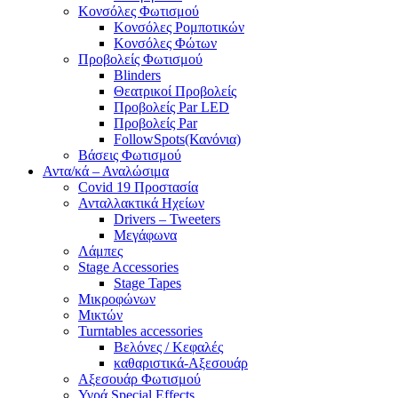
Κονσόλες Φωτισμού
Κονσόλες Ρομποτικών
Κονσόλες Φώτων
Προβολείς Φωτισμού
Blinders
Θεατρικοί Προβολείς
Προβολείς Par LED
Προβολείς Par
FollowSpots(Κανόνια)
Βάσεις Φωτισμού
Αντα/κά – Αναλώσιμα
Covid 19 Προστασία
Ανταλλακτικά Ηχείων
Drivers – Tweeters
Μεγάφωνα
Λάμπες
Stage Accessories
Stage Tapes
Μικροφώνων
Μικτών
Turntables accessories
Βελόνες / Κεφαλές
καθαριστικά-Αξεσουάρ
Αξεσουάρ Φωτισμού
Υγρά Special Effects