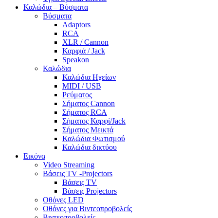
Καλώδια – Βύσματα
Βύσματα
Adaptors
RCA
XLR / Cannon
Καρφιά / Jack
Speakon
Καλώδια
Καλώδια Ηχείων
MIDI / USB
Ρεύματος
Σήματος Cannon
Σήματος RCA
Σήματος Καρφί/Jack
Σήματος Μεικτά
Καλώδια Φωτισμού
Καλώδια δικτύου
Εικόνα
Video Streaming
Βάσεις TV -Projectors
Βάσεις TV
Βάσεις Projectors
Οθόνες LED
Οθόνες για Βιντεοπροβολείς
Βιντεοπροβολείς