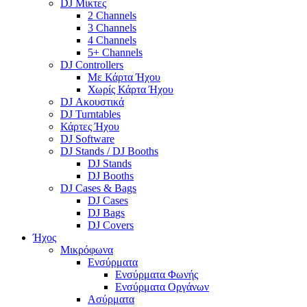
DJ Μίκτες
2 Channels
3 Channels
4 Channels
5+ Channels
DJ Controllers
Με Κάρτα Ήχου
Χωρίς Κάρτα Ήχου
DJ Ακουστικά
DJ Turntables
Κάρτες Ήχου
DJ Software
DJ Stands / DJ Booths
DJ Stands
DJ Booths
DJ Cases & Bags
DJ Cases
DJ Bags
DJ Covers
Ήχος
Μικρόφωνα
Ενσύρματα
Ενσύρματα Φωνής
Ενσύρματα Οργάνων
Ασύρματα