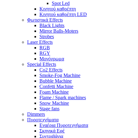
Spot Led
Κινητού καθρέπτη
Κινητού καθρέπτη LED
Φωτιστικά Effects
Black Lights
Mirror Balls-Moters
Strobes
Laser Effects
RGB
RGY
Μονόχρωμα
Special Effects
Co2 Effects
Smoke-Fog Machine
Bubble Machine
Confetti Machine
Foam Machine
Flame / Spark machines
Snow Machine
Stage fans
Dimmers
Πυροτεχνήματα
Εναέρια Πυροτεχνήματα
Σκηνικά Εφέ
Συντριβάνια