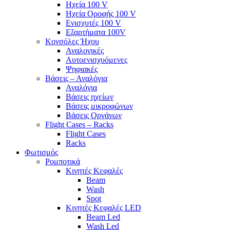
Ηχεία 100 V
Ηχεία Οροφής 100 V
Ενισχυτές 100 V
Εξαρτήματα 100V
Κονσόλες Ήχου
Αναλογικές
Αυτοενισχυόμενες
Ψηφιακές
Βάσεις – Αναλόγια
Αναλόγια
Βάσεις ηχείων
Βάσεις μικροφώνων
Βάσεις Οργάνων
Flight Cases – Racks
Flight Cases
Racks
Φωτισμός
Ρομποτικά
Κινητές Κεφαλές
Beam
Wash
Spot
Κινητές Κεφαλές LED
Beam Led
Wash Led