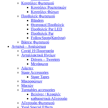
Κονσόλες Φωτισμού
Κονσόλες Ρομποτικών
Κονσόλες Φώτων
Προβολείς Φωτισμού
Blinders
Θεατρικοί Προβολείς
Προβολείς Par LED
Προβολείς Par
FollowSpots(Κανόνια)
Βάσεις Φωτισμού
Αντα/κά – Αναλώσιμα
Covid 19 Προστασία
Ανταλλακτικά Ηχείων
Drivers – Tweeters
Μεγάφωνα
Λάμπες
Stage Accessories
Stage Tapes
Μικροφώνων
Μικτών
Turntables accessories
Βελόνες / Κεφαλές
καθαριστικά-Αξεσουάρ
Αξεσουάρ Φωτισμού
Υγρά Special Effects