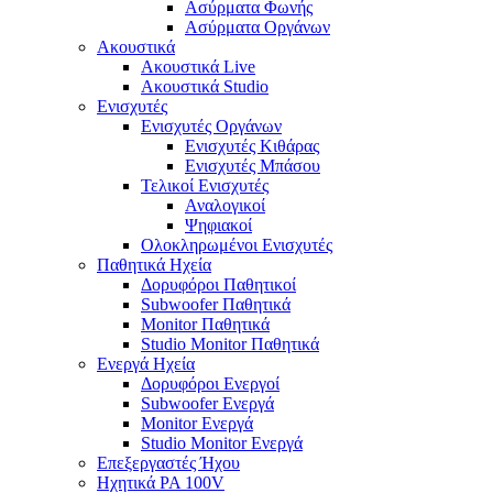
Ασύρματα Φωνής
Ασύρματα Οργάνων
Ακουστικά
Ακουστικά Live
Ακουστικά Studio
Ενισχυτές
Ενισχυτές Οργάνων
Ενισχυτές Κιθάρας
Ενισχυτές Μπάσου
Τελικοί Ενισχυτές
Αναλογικοί
Ψηφιακοί
Ολοκληρωμένοι Ενισχυτές
Παθητικά Ηχεία
Δορυφόροι Παθητικοί
Subwoofer Παθητικά
Monitor Παθητικά
Studio Monitor Παθητικά
Ενεργά Ηχεία
Δορυφόροι Ενεργοί
Subwoofer Ενεργά
Monitor Ενεργά
Studio Monitor Ενεργά
Επεξεργαστές Ήχου
Ηχητικά PA 100V