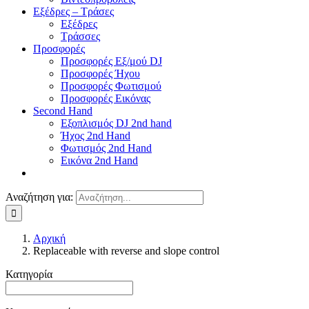
Εξέδρες – Τράσες
Εξέδρες
Τράσσες
Προσφορές
Προσφορές Εξ/μού DJ
Προσφορές Ήχου
Προσφορές Φωτισμού
Προσφορές Εικόνας
Second Hand
Εξοπλισμός DJ 2nd hand
Ήχος 2nd Hand
Φωτισμός 2nd Hand
Εικόνα 2nd Hand
Αναζήτηση για:
Αρχική
Replaceable with reverse and slope control
Κατηγορία