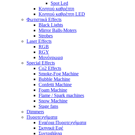
Spot Led
Κινητού καθρέπτη
Κινητού καθρέπτη LED
Φωτιστικά Effects
Black Lights
Mirror Balls-Moters
Strobes
Laser Effects
RGB
RGY
Μονόχρωμα
Special Effects
Co2 Effects
Smoke-Fog Machine
Bubble Machine
Confetti Machine
Foam Machine
Flame / Spark machines
Snow Machine
Stage fans
Dimmers
Πυροτεχνήματα
Εναέρια Πυροτεχνήματα
Σκηνικά Εφέ
Συντριβάνια