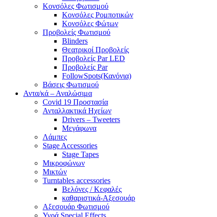
Κονσόλες Φωτισμού
Κονσόλες Ρομποτικών
Κονσόλες Φώτων
Προβολείς Φωτισμού
Blinders
Θεατρικοί Προβολείς
Προβολείς Par LED
Προβολείς Par
FollowSpots(Κανόνια)
Βάσεις Φωτισμού
Αντα/κά – Αναλώσιμα
Covid 19 Προστασία
Ανταλλακτικά Ηχείων
Drivers – Tweeters
Μεγάφωνα
Λάμπες
Stage Accessories
Stage Tapes
Μικροφώνων
Μικτών
Turntables accessories
Βελόνες / Κεφαλές
καθαριστικά-Αξεσουάρ
Αξεσουάρ Φωτισμού
Υγρά Special Effects