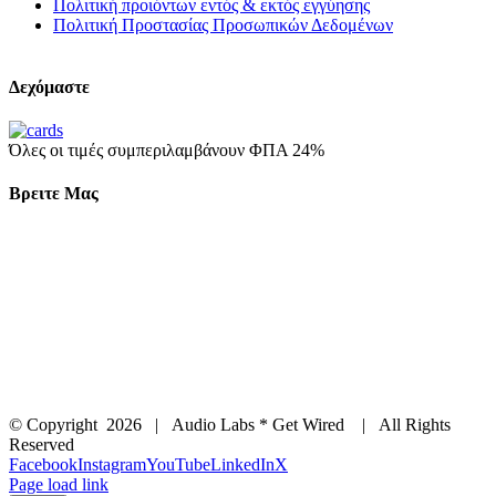
Πολιτική προιόντων εντός & εκτός εγγύησης
Πολιτική Προστασίας Προσωπικών Δεδομένων
Δεχόμαστε
Όλες οι τιμές συμπεριλαμβάνουν ΦΠΑ 24%
Βρειτε Μας
© Copyright
2026 | Audio Labs * Get Wired | All Rights
Reserved
Facebook
Instagram
YouTube
LinkedIn
X
Page load link