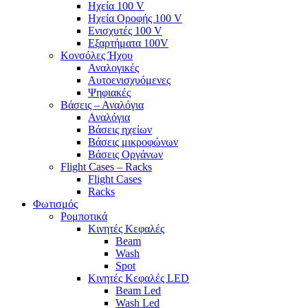
Ηχεία 100 V
Ηχεία Οροφής 100 V
Ενισχυτές 100 V
Εξαρτήματα 100V
Κονσόλες Ήχου
Αναλογικές
Αυτοενισχυόμενες
Ψηφιακές
Βάσεις – Αναλόγια
Αναλόγια
Βάσεις ηχείων
Βάσεις μικροφώνων
Βάσεις Οργάνων
Flight Cases – Racks
Flight Cases
Racks
Φωτισμός
Ρομποτικά
Κινητές Κεφαλές
Beam
Wash
Spot
Κινητές Κεφαλές LED
Beam Led
Wash Led