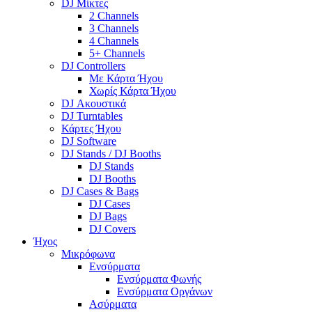
DJ Μίκτες
2 Channels
3 Channels
4 Channels
5+ Channels
DJ Controllers
Με Κάρτα Ήχου
Χωρίς Κάρτα Ήχου
DJ Ακουστικά
DJ Turntables
Κάρτες Ήχου
DJ Software
DJ Stands / DJ Booths
DJ Stands
DJ Booths
DJ Cases & Bags
DJ Cases
DJ Bags
DJ Covers
Ήχος
Μικρόφωνα
Ενσύρματα
Ενσύρματα Φωνής
Ενσύρματα Οργάνων
Ασύρματα