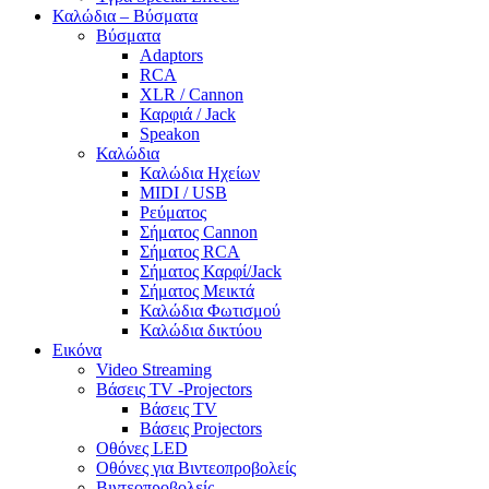
Καλώδια – Βύσματα
Βύσματα
Adaptors
RCA
XLR / Cannon
Καρφιά / Jack
Speakon
Καλώδια
Καλώδια Ηχείων
MIDI / USB
Ρεύματος
Σήματος Cannon
Σήματος RCA
Σήματος Καρφί/Jack
Σήματος Μεικτά
Καλώδια Φωτισμού
Καλώδια δικτύου
Εικόνα
Video Streaming
Βάσεις TV -Projectors
Βάσεις TV
Βάσεις Projectors
Οθόνες LED
Οθόνες για Βιντεοπροβολείς
Βιντεοπροβολείς