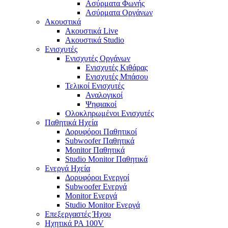
Ασύρματα Φωνής
Ασύρματα Οργάνων
Ακουστικά
Ακουστικά Live
Ακουστικά Studio
Ενισχυτές
Ενισχυτές Οργάνων
Ενισχυτές Κιθάρας
Ενισχυτές Μπάσου
Τελικοί Ενισχυτές
Αναλογικοί
Ψηφιακοί
Ολοκληρωμένοι Ενισχυτές
Παθητικά Ηχεία
Δορυφόροι Παθητικοί
Subwoofer Παθητικά
Monitor Παθητικά
Studio Monitor Παθητικά
Ενεργά Ηχεία
Δορυφόροι Ενεργοί
Subwoofer Ενεργά
Monitor Ενεργά
Studio Monitor Ενεργά
Επεξεργαστές Ήχου
Ηχητικά PA 100V