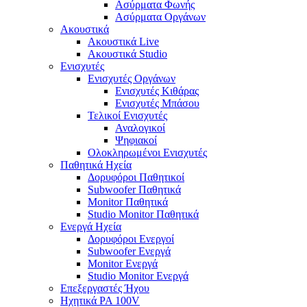
Ασύρματα Φωνής
Ασύρματα Οργάνων
Ακουστικά
Ακουστικά Live
Ακουστικά Studio
Ενισχυτές
Ενισχυτές Οργάνων
Ενισχυτές Κιθάρας
Ενισχυτές Μπάσου
Τελικοί Ενισχυτές
Αναλογικοί
Ψηφιακοί
Ολοκληρωμένοι Ενισχυτές
Παθητικά Ηχεία
Δορυφόροι Παθητικοί
Subwoofer Παθητικά
Monitor Παθητικά
Studio Monitor Παθητικά
Ενεργά Ηχεία
Δορυφόροι Ενεργοί
Subwoofer Ενεργά
Monitor Ενεργά
Studio Monitor Ενεργά
Επεξεργαστές Ήχου
Ηχητικά PA 100V