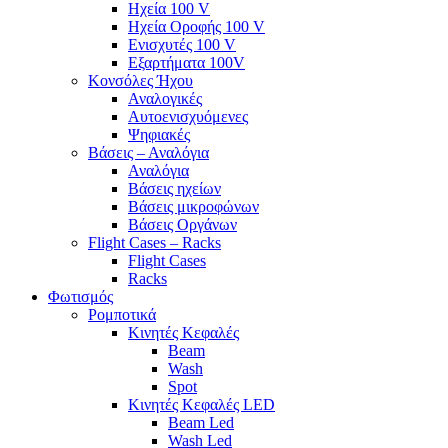
Ηχεία 100 V
Ηχεία Οροφής 100 V
Ενισχυτές 100 V
Εξαρτήματα 100V
Κονσόλες Ήχου
Αναλογικές
Αυτοενισχυόμενες
Ψηφιακές
Βάσεις – Αναλόγια
Αναλόγια
Βάσεις ηχείων
Βάσεις μικροφώνων
Βάσεις Οργάνων
Flight Cases – Racks
Flight Cases
Racks
Φωτισμός
Ρομποτικά
Κινητές Κεφαλές
Beam
Wash
Spot
Κινητές Κεφαλές LED
Beam Led
Wash Led