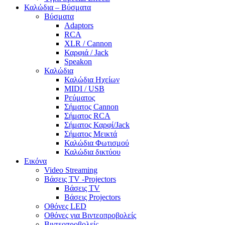
Καλώδια – Βύσματα
Βύσματα
Adaptors
RCA
XLR / Cannon
Καρφιά / Jack
Speakon
Καλώδια
Καλώδια Ηχείων
MIDI / USB
Ρεύματος
Σήματος Cannon
Σήματος RCA
Σήματος Καρφί/Jack
Σήματος Μεικτά
Καλώδια Φωτισμού
Καλώδια δικτύου
Εικόνα
Video Streaming
Βάσεις TV -Projectors
Βάσεις TV
Βάσεις Projectors
Οθόνες LED
Οθόνες για Βιντεοπροβολείς
Βιντεοπροβολείς