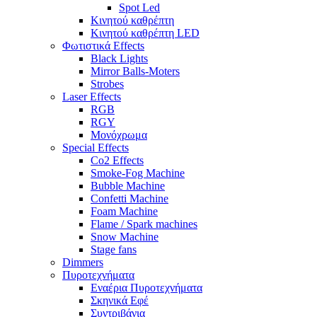
Spot Led
Κινητού καθρέπτη
Κινητού καθρέπτη LED
Φωτιστικά Effects
Black Lights
Mirror Balls-Moters
Strobes
Laser Effects
RGB
RGY
Μονόχρωμα
Special Effects
Co2 Effects
Smoke-Fog Machine
Bubble Machine
Confetti Machine
Foam Machine
Flame / Spark machines
Snow Machine
Stage fans
Dimmers
Πυροτεχνήματα
Εναέρια Πυροτεχνήματα
Σκηνικά Εφέ
Συντριβάνια