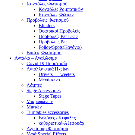
Κονσόλες Φωτισμού
Κονσόλες Ρομποτικών
Κονσόλες Φώτων
Προβολείς Φωτισμού
Blinders
Θεατρικοί Προβολείς
Προβολείς Par LED
Προβολείς Par
FollowSpots(Κανόνια)
Βάσεις Φωτισμού
Αντα/κά – Αναλώσιμα
Covid 19 Προστασία
Ανταλλακτικά Ηχείων
Drivers – Tweeters
Μεγάφωνα
Λάμπες
Stage Accessories
Stage Tapes
Μικροφώνων
Μικτών
Turntables accessories
Βελόνες / Κεφαλές
καθαριστικά-Αξεσουάρ
Αξεσουάρ Φωτισμού
Υγρά Special Effects