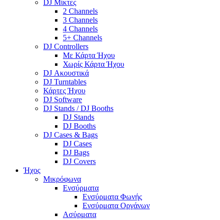
DJ Μίκτες
2 Channels
3 Channels
4 Channels
5+ Channels
DJ Controllers
Με Κάρτα Ήχου
Χωρίς Κάρτα Ήχου
DJ Ακουστικά
DJ Turntables
Κάρτες Ήχου
DJ Software
DJ Stands / DJ Booths
DJ Stands
DJ Booths
DJ Cases & Bags
DJ Cases
DJ Bags
DJ Covers
Ήχος
Μικρόφωνα
Ενσύρματα
Ενσύρματα Φωνής
Ενσύρματα Οργάνων
Ασύρματα