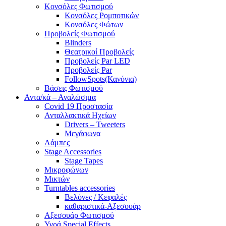
Κονσόλες Φωτισμού
Κονσόλες Ρομποτικών
Κονσόλες Φώτων
Προβολείς Φωτισμού
Blinders
Θεατρικοί Προβολείς
Προβολείς Par LED
Προβολείς Par
FollowSpots(Κανόνια)
Βάσεις Φωτισμού
Αντα/κά – Αναλώσιμα
Covid 19 Προστασία
Ανταλλακτικά Ηχείων
Drivers – Tweeters
Μεγάφωνα
Λάμπες
Stage Accessories
Stage Tapes
Μικροφώνων
Μικτών
Turntables accessories
Βελόνες / Κεφαλές
καθαριστικά-Αξεσουάρ
Αξεσουάρ Φωτισμού
Υγρά Special Effects