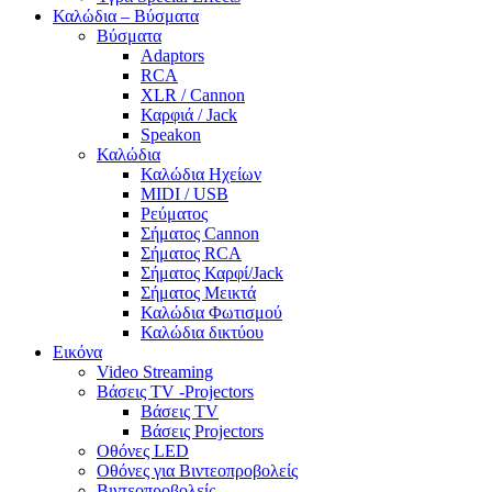
Καλώδια – Βύσματα
Βύσματα
Adaptors
RCA
XLR / Cannon
Καρφιά / Jack
Speakon
Καλώδια
Καλώδια Ηχείων
MIDI / USB
Ρεύματος
Σήματος Cannon
Σήματος RCA
Σήματος Καρφί/Jack
Σήματος Μεικτά
Καλώδια Φωτισμού
Καλώδια δικτύου
Εικόνα
Video Streaming
Βάσεις TV -Projectors
Βάσεις TV
Βάσεις Projectors
Οθόνες LED
Οθόνες για Βιντεοπροβολείς
Βιντεοπροβολείς