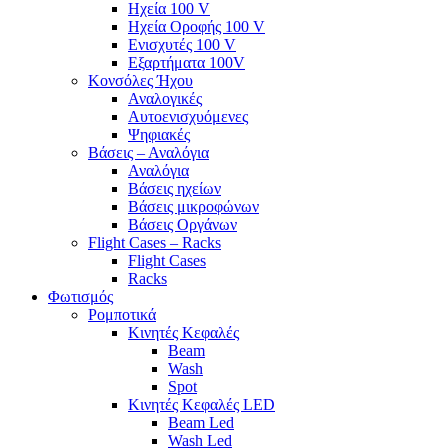
Ηχεία 100 V
Ηχεία Οροφής 100 V
Ενισχυτές 100 V
Εξαρτήματα 100V
Κονσόλες Ήχου
Αναλογικές
Αυτοενισχυόμενες
Ψηφιακές
Βάσεις – Αναλόγια
Αναλόγια
Βάσεις ηχείων
Βάσεις μικροφώνων
Βάσεις Οργάνων
Flight Cases – Racks
Flight Cases
Racks
Φωτισμός
Ρομποτικά
Κινητές Κεφαλές
Beam
Wash
Spot
Κινητές Κεφαλές LED
Beam Led
Wash Led