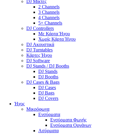
DJ Μίκτες
2 Channels
3 Channels
4 Channels
5+ Channels
DJ Controllers
Με Κάρτα Ήχου
Χωρίς Κάρτα Ήχου
DJ Ακουστικά
DJ Turntables
Κάρτες Ήχου
DJ Software
DJ Stands / DJ Booths
DJ Stands
DJ Booths
DJ Cases & Bags
DJ Cases
DJ Bags
DJ Covers
Ήχος
Μικρόφωνα
Ενσύρματα
Ενσύρματα Φωνής
Ενσύρματα Οργάνων
Ασύρματα