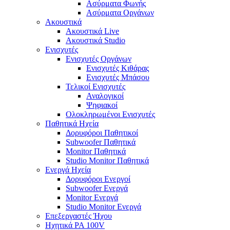
Ασύρματα Φωνής
Ασύρματα Οργάνων
Ακουστικά
Ακουστικά Live
Ακουστικά Studio
Ενισχυτές
Ενισχυτές Οργάνων
Ενισχυτές Κιθάρας
Ενισχυτές Μπάσου
Τελικοί Ενισχυτές
Αναλογικοί
Ψηφιακοί
Ολοκληρωμένοι Ενισχυτές
Παθητικά Ηχεία
Δορυφόροι Παθητικοί
Subwoofer Παθητικά
Monitor Παθητικά
Studio Monitor Παθητικά
Ενεργά Ηχεία
Δορυφόροι Ενεργοί
Subwoofer Ενεργά
Monitor Ενεργά
Studio Monitor Ενεργά
Επεξεργαστές Ήχου
Ηχητικά PA 100V