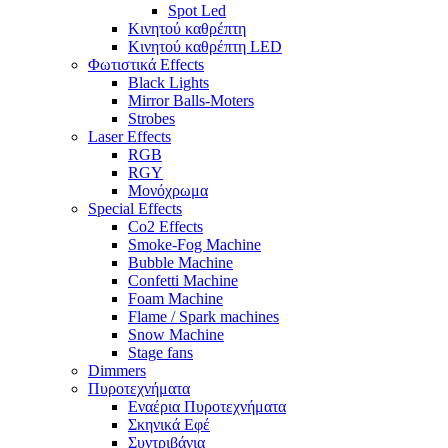
Spot Led
Κινητού καθρέπτη
Κινητού καθρέπτη LED
Φωτιστικά Effects
Black Lights
Mirror Balls-Moters
Strobes
Laser Effects
RGB
RGY
Μονόχρωμα
Special Effects
Co2 Effects
Smoke-Fog Machine
Bubble Machine
Confetti Machine
Foam Machine
Flame / Spark machines
Snow Machine
Stage fans
Dimmers
Πυροτεχνήματα
Εναέρια Πυροτεχνήματα
Σκηνικά Εφέ
Συντριβάνια