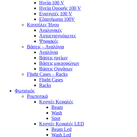
Ηχεία 100 V
Ηχεία Οροφής 100 V
Ενισχυτές 100 V
Εξαρτήματα 100V
Κονσόλες Ήχου
Αναλογικές
Αυτοενισχυόμενες
Ψηφιακές
Βάσεις – Αναλόγια
Αναλόγια
Βάσεις ηχείων
Βάσεις μικροφώνων
Βάσεις Οργάνων
Flight Cases – Racks
Flight Cases
Racks
Φωτισμός
Ρομποτικά
Κινητές Κεφαλές
Beam
Wash
Spot
Κινητές Κεφαλές LED
Beam Led
Wash Led