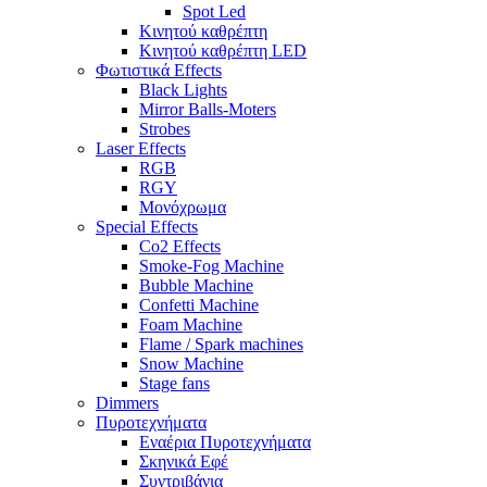
Spot Led
Κινητού καθρέπτη
Κινητού καθρέπτη LED
Φωτιστικά Effects
Black Lights
Mirror Balls-Moters
Strobes
Laser Effects
RGB
RGY
Μονόχρωμα
Special Effects
Co2 Effects
Smoke-Fog Machine
Bubble Machine
Confetti Machine
Foam Machine
Flame / Spark machines
Snow Machine
Stage fans
Dimmers
Πυροτεχνήματα
Εναέρια Πυροτεχνήματα
Σκηνικά Εφέ
Συντριβάνια