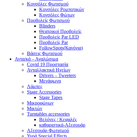
Κονσόλες Φωτισμού
Κονσόλες Ρομποτικών
Κονσόλες Φώτων
Προβολείς Φωτισμού
Blinders
Θεατρικοί Προβολείς
Προβολείς Par LED
Προβολείς Par
FollowSpots(Κανόνια)
Βάσεις Φωτισμού
Αντα/κά – Αναλώσιμα
Covid 19 Προστασία
Ανταλλακτικά Ηχείων
Drivers – Tweeters
Μεγάφωνα
Λάμπες
Stage Accessories
Stage Tapes
Μικροφώνων
Μικτών
Turntables accessories
Βελόνες / Κεφαλές
καθαριστικά-Αξεσουάρ
Αξεσουάρ Φωτισμού
Υγρά Special Effects