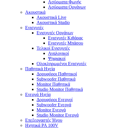
Ασύρματα Φωνής
Ασύρματα Οργάνων
Ακουστικά
Ακουστικά Live
Ακουστικά Studio
Ενισχυτές
Ενισχυτές Οργάνων
Ενισχυτές Κιθάρας
Ενισχυτές Μπάσου
Τελικοί Ενισχυτές
Αναλογικοί
Ψηφιακοί
Ολοκληρωμένοι Ενισχυτές
Παθητικά Ηχεία
Δορυφόροι Παθητικοί
Subwoofer Παθητικά
Monitor Παθητικά
Studio Monitor Παθητικά
Ενεργά Ηχεία
Δορυφόροι Ενεργοί
Subwoofer Ενεργά
Monitor Ενεργά
Studio Monitor Ενεργά
Επεξεργαστές Ήχου
Ηχητικά PA 100V