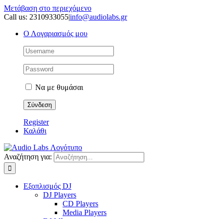
Μετάβαση στο περιεχόμενο
Call us: 2310933055
|
info@audiolabs.gr
Ο Λογαριασμός μου
Να με θυμάσαι
Register
Καλάθι
Αναζήτηση για:
Εξοπλισμός DJ
DJ Players
CD Players
Media Players