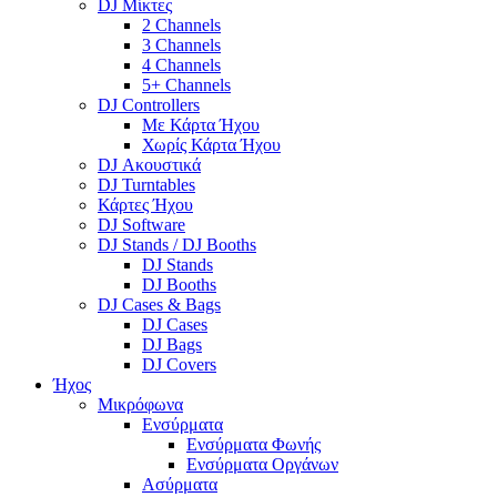
DJ Μίκτες
2 Channels
3 Channels
4 Channels
5+ Channels
DJ Controllers
Με Κάρτα Ήχου
Χωρίς Κάρτα Ήχου
DJ Ακουστικά
DJ Turntables
Κάρτες Ήχου
DJ Software
DJ Stands / DJ Booths
DJ Stands
DJ Booths
DJ Cases & Bags
DJ Cases
DJ Bags
DJ Covers
Ήχος
Μικρόφωνα
Ενσύρματα
Ενσύρματα Φωνής
Ενσύρματα Οργάνων
Ασύρματα