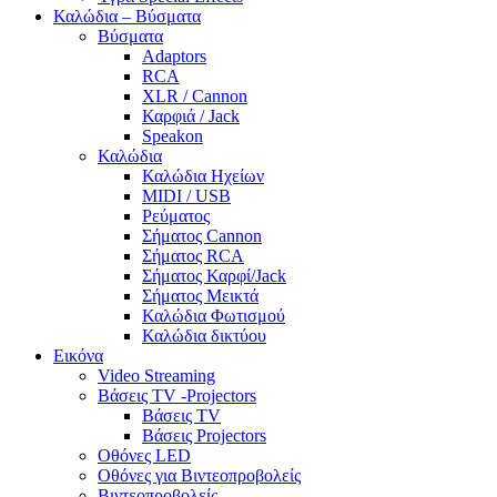
Καλώδια – Βύσματα
Βύσματα
Adaptors
RCA
XLR / Cannon
Καρφιά / Jack
Speakon
Καλώδια
Καλώδια Ηχείων
MIDI / USB
Ρεύματος
Σήματος Cannon
Σήματος RCA
Σήματος Καρφί/Jack
Σήματος Μεικτά
Καλώδια Φωτισμού
Καλώδια δικτύου
Εικόνα
Video Streaming
Βάσεις TV -Projectors
Βάσεις TV
Βάσεις Projectors
Οθόνες LED
Οθόνες για Βιντεοπροβολείς
Βιντεοπροβολείς